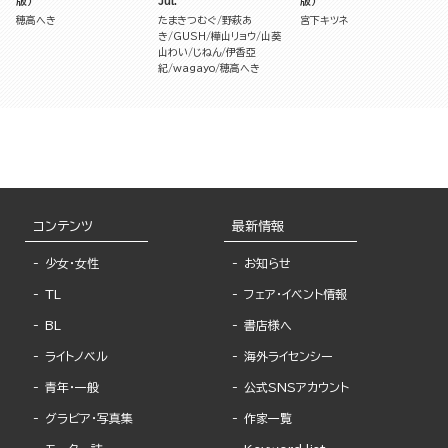
版）
Jul.
版）
穂高へき
たまきつむぐ
野萩あ
宮下キツネ
き
GUSH
樺山リョウ
山葵
山わい
じねん
伊香亞
紀
wagayo
穂高へき
コンテンツ
最新情報
少女・女性
お知らせ
TL
フェア・イベント情報
BL
書店様へ
ライトノベル
海外ライセンシー
青年・一般
公式SNSアカウント
グラビア・写真集
作家一覧