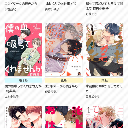
エンドマークの続きから
tkbくんのお仕事 （1）
縛ってほどいてとろけて甘
えて 特典小冊子
伊香亞紀
山本小鉄子
野萩あき
電子版
紙版
紙版
僕の血吸ってくれませんか
エンドマークの続きから
冷蔵庫にネギがあったカモ
-特典集-
カモ
伊香亞紀
山本小鉄子
三島ピタリ