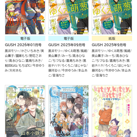
電子版
電子版
紙版
GUSH 2026年01月号
GUSH 2025年09月号
GUSH 2025年9月号
黒井モリー
かさいちあき
美
黒井モリー
ゆくえ萌葱
風緒
黒井モリー
ゆくえ萌葱
風緒
山薫子
園瀬もち
野花さお
美山薫子
みーち
高永ひな
美山薫子
みーち
高永ひな
り
高永ひなこ
嘉島ちあき
こ
ちづなる
嘉島ちあき
黒
こ
ちづなる
嘉島ちあき
黒
鮭田ねね
もちぱむ
今井ゆう
岩チハヤ
ろくろこ
ほじゃな
岩チハヤ
ろくろこ
ほじゃな
み
大村あも
藤河るり
今井ゆうみ
本山あ
藤河るり
今井ゆうみ
本山あ
こ
音海ちさ
こ
音海ちさ