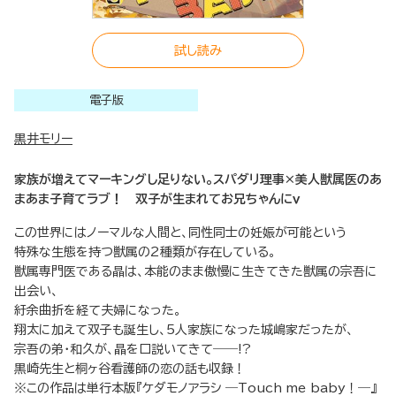
試し読み
電子版
黒井モリー
家族が増えてマーキングし足りない。スパダリ理事×美人獣属医のあ
まあま子育てラブ！ 双子が生まれてお兄ちゃんにｖ
この世界にはノーマルな人間と、同性同士の妊娠が可能という
特殊な生態を持つ獣属の2種類が存在している。
獣属専門医である晶は、本能のまま傲慢に生きてきた獣属の宗吾に
出会い、
紆余曲折を経て夫婦になった。
翔太に加えて双子も誕生し、5人家族になった城嶋家だったが、
宗吾の弟・和久が、晶を口説いてきて――!?
黒崎先生と桐ヶ谷看護師の恋の話も収録！
※この作品は単行本版『ケダモノアラシ ―Touch me baby！―』