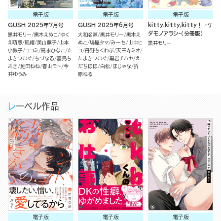
電子版
電子版
電子版
GUSH 2025年7月号
GUSH 2025年6月号
kitty,kitty,kitty！ -ケ
ダモノアラシ-（分冊版）
黒井モリー
黒木えぬこ
ゆく
大和名瀬
黒井モリー
黒木え
え萌葱
風緒
美山薫子
山本
ぬこ
鳩屋タマ
みーち
山中ヒ
黒井モリー
小鉄子
ココミ
高永ひなこ
た
コ
丹野ちくわぶ
天王寺ミオ
まきつむぐ
ちづなる
嘉島ち
たまきつむぐ
黒岩チハヤ
え
あき
鮭田ねね
春山モト
今
だちほほ
白松
ほじゃな
折
井ゆうみ
原ねる
レーベル作品
電子版
電子版
電子版