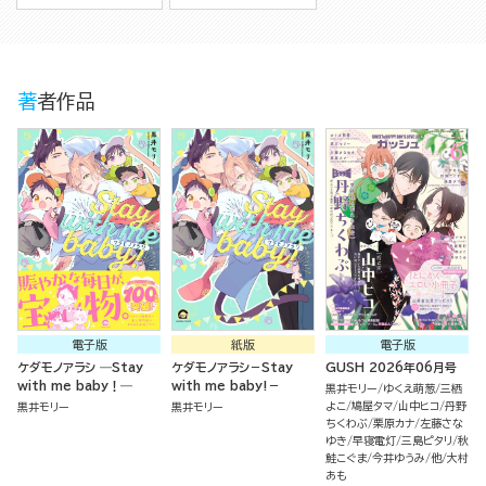
著者作品
電子版
紙版
電子版
ケダモノアラシ ―Stay
ケダモノアラシ－Stay
GUSH 2026年06月号
with me baby！―
with me baby!－
黒井モリー
ゆくえ萌葱
三栖
よこ
鳩屋タマ
山中ヒコ
丹野
黒井モリー
黒井モリー
ちくわぶ
栗原カナ
左藤さな
ゆき
早寝電灯
三島ピタリ
秋
鮭こぐま
今井ゆうみ
他
大村
あも