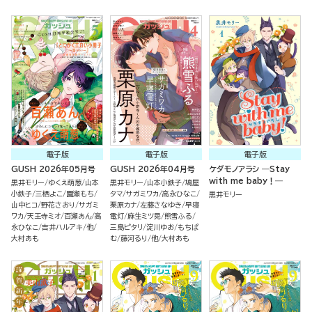
電子版
電子版
電子版
GUSH 2026年05月号
GUSH 2026年04月号
ケダモノアラシ ―Stay
with me baby！―
黒井モリー
ゆくえ萌葱
山本
黒井モリー
山本小鉄子
鳩屋
小鉄子
三栖よこ
園瀬もち
タマ
サガミワカ
高永ひなこ
黒井モリー
山中ヒコ
野花さおり
サガミ
栗原カナ
左藤さなゆき
早寝
ワカ
天王寺ミオ
百瀬あん
高
電灯
麻生ミツ晃
熊雪ふる
永ひなこ
吉井ハルアキ
他
三島ピタリ
淀川ゆお
もちぱ
大村あも
む
藤河るり
他
大村あも