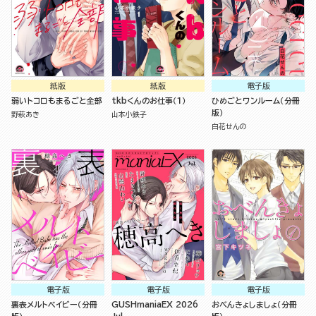
紙版
紙版
電子版
弱いトコロもまるごと全部
tkbくんのお仕事（１）
ひめごとワンルーム（分冊
版）
野萩あき
山本小鉄子
白花せんの
電子版
電子版
電子版
裏表メルトベイビー（分冊
GUSHmaniaEX 2026
おべんきょしましょ（分冊