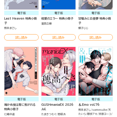
電子版
電子版
電子版
Last Heaven 特典小冊
相愛のエラー 特典小冊子
甘噛みと白昼夢 特典小冊
子
子
里西立樺
熊本まさし
螺子じじ
試し読み
試し読み
試し読み
電子版
電子版
電子版
鳴かぬ蛍は青に焦がれる
GUSHmaniaEX 2026
＆.Emo vol.76
特典小冊子
Jul.
熊本まさし
samesuke
天
たいら
隈世アキ
斧原ヨーコ
仁嶋中道
たまきつむぐ
野萩あ