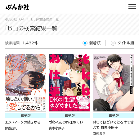
ぶんか社TOP
「BL」の検索結果一覧
「BL」の検索結果一覧
検索結果
1,432件
新着順
タイトル順
電子版
電子版
電子版
エンドマークの続きから
tkbくんのお仕事 （1）
縛ってほどいてとろけて甘
えて 特典小冊子
伊香亞紀
山本小鉄子
野萩あき