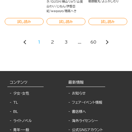
朝御飯丸
よふかしむり
き
GUSH
樺山リョウ
山葵
山わい
じねん
伊香亞
紀
wagayo
穂高へき
試し読み
試し読み
試し読み
1
2
3
...
60
コンテンツ
最新情報
少女・女性
お知らせ
TL
フェア・イベント情報
BL
書店様へ
ライトノベル
海外ライセンシー
青年・一般
公式SNSアカウント