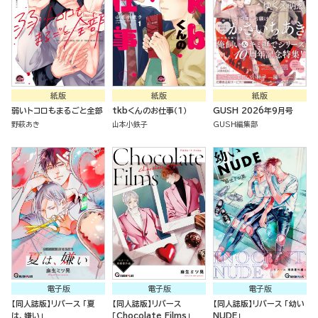
紙版
紙版
紙版
弱いトコロもまるごと全部
tkbくんのお仕事（１）
GUSH 2026年9月号
野萩あき
山本小鉄子
GUSH編集部
電子版
電子版
電子版
【同人誌版】リバース 「夏
【同人誌版】リバース
【同人誌版】リバース 「幼い
は、嫌い」
「Chocolate Films」
NUDE」