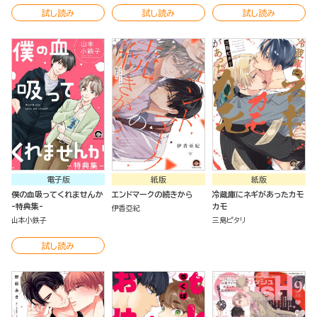
試し読み
試し読み
試し読み
電子版
紙版
紙版
僕の血吸ってくれませんか
エンドマークの続きから
冷蔵庫にネギがあったカモ
-特典集-
カモ
伊香亞紀
山本小鉄子
三島ピタリ
試し読み