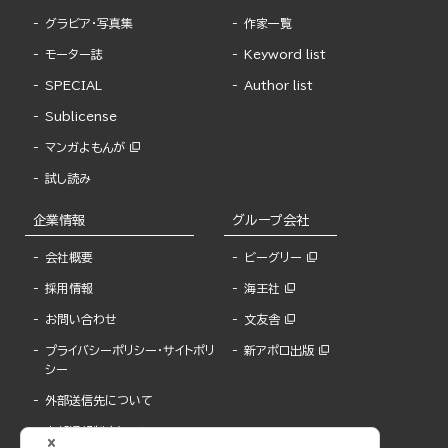
グラビア・写真集
作家一覧
モーター誌
Keyword list
SPECIAL
Author list
Sublicense
マンガよもんが
試し読み
企業情報
グループ会社
会社概要
ビーグリー
採用情報
海王社
お問い合わせ
文友舎
プライバシーポリシー・サイトポリ
新アポロ出版
シー
外部送信先について
内部通報制度について