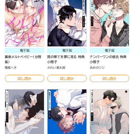
電子版
電子版
電子版
裏表メルトベイビー（分冊
雨の果てを夢に見る 特典
ナンバーワンの彼氏 特典
版）
小冊子
小冊子
穂高へき
かれい煮太郎
あめのジジ
試し読み
試し読み
試し読み