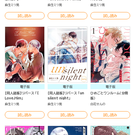
麻生ミツ晃
麻生ミツ晃
麻生ミツ晃
試し読み
試し読み
試し読み
電子版
電子版
電子版
【同人誌版】リバース 「I
【同人誌版】リバース 「un
ひめごとワンルーム（分冊
Love,Him」
silent night」
版）
麻生ミツ晃
麻生ミツ晃
白花せんの
試し読み
試し読み
試し読み