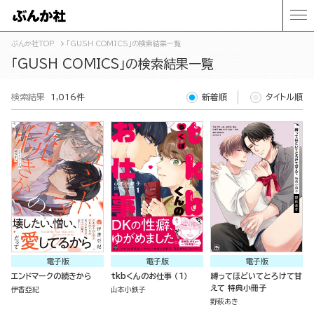
ぶんか社TOP
「GUSH COMICS」の検索結果一覧
「GUSH COMICS」の検索結果一覧
検索結果
1,016件
新着順
タイトル順
電子版
電子版
電子版
エンドマークの続きから
tkbくんのお仕事 （1）
縛ってほどいてとろけて甘
えて 特典小冊子
伊香亞紀
山本小鉄子
野萩あき