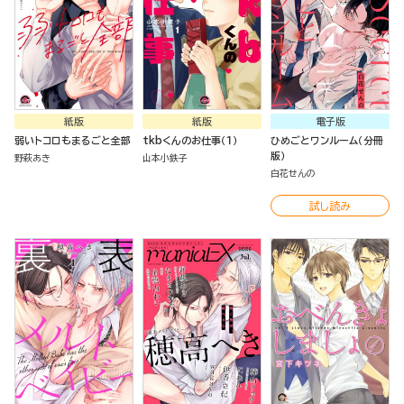
紙版
紙版
電子版
弱いトコロもまるごと全部
tkbくんのお仕事（１）
ひめごとワンルーム（分冊
版）
野萩あき
山本小鉄子
白花せんの
試し読み