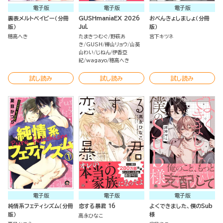
電子版
電子版
電子版
裏表メルトベイビー（分冊
GUSHmaniaEX 2026
おべんきょしましょ（分冊
版）
Jul.
版）
穂高へき
たまきつむぐ
野萩あ
宮下キツネ
き
GUSH
樺山リョウ
山葵
山わい
じねん
伊香亞
紀
wagayo
穂高へき
試し読み
試し読み
試し読み
電子版
電子版
電子版
純情系フェティシズム（分冊
恋する暴君 16
よくできました、僕のSub
版）
様
高永ひなこ