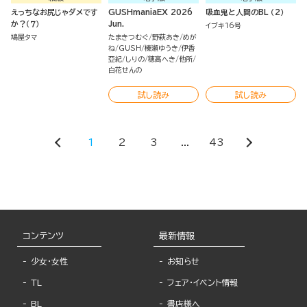
えっちなお尻じゃダメです
GUSHmaniaEX 2026
吸血鬼と人間のBL （2）
か？（７）
Jun.
イブキ16号
鳩屋タマ
たまきつむぐ
野萩あき
めが
ね
GUSH
榛瀬ゆうき
伊香
亞紀
しりの
穂高へき
他所
白花せんの
試し読み
試し読み
1
2
3
...
43
コンテンツ
最新情報
少女・女性
お知らせ
TL
フェア・イベント情報
BL
書店様へ