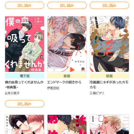
試し読み
試し読み
試し読み
電子版
紙版
紙版
僕の血吸ってくれませんか
エンドマークの続きから
冷蔵庫にネギがあったカモ
-特典集-
カモ
伊香亞紀
山本小鉄子
三島ピタリ
試し読み