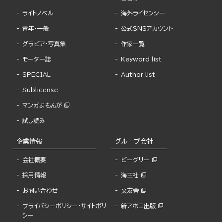
ライトノベル
海外ライセンシー
青年・一般
公式SNSアカウント
グラビア・写真集
作家一覧
モーター誌
Keyword list
SPECIAL
Author list
Sublicense
マンガよもんが
試し読み
企業情報
グループ会社
会社概要
ビーグリー
採用情報
海王社
お問い合わせ
文友舎
プライバシーポリシー・サイトポリ
新アポロ出版
シー