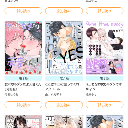
夏目かつら
家目やこ
試し読み
試し読み
試し読み
電子版
電子版
電子版
食べちゃダメだよ天音くん
ここはYESと言ってくれ
えっちなお尻じゃダメです
（分冊版）
アンコール
か？ 7
今井ゆうみ
吉井ハルアキ
鳩屋タマ
試し読み
試し読み
試し読み