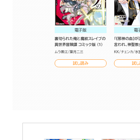
電子版
電
裏切られた俺と魔紋スレイブの
「《邪神の血》が
異世界冒険譚 コミック版 （1）
言われ、神聖教
神父です。 ～
ムラ黒江
葉月二三
KK
チェンカ
氷
教会を追い出さ
象の女神様も
試し読み
試し
ちゃいました～ 