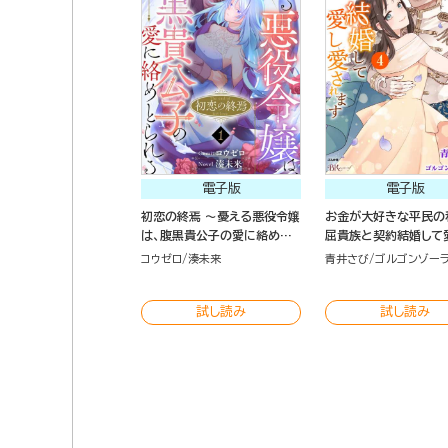
電子版
電子版
初恋の終焉 ～憂える悪役令嬢
お金が大好きな平民の
は、腹黒貴公子の愛に絡めと
屈貴族と契約結婚して
られる～ コミック版（分冊版）
されます コミック版 （
コウゼロ
湊未来
青井さび
ゴルゴンゾー
試し読み
試し読み