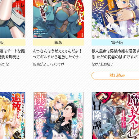
版
紙版
電子版
嬢はチートな踵
おっさんはうぜぇぇぇんだよ！
獣人皇帝は男装令嬢を溺愛
魔物を即死させ
ってギルドから追放したくせ
る ただの従者のはずですが
ら、私を追放し
に、後から復帰要請を出されて
コミック版 （1）
あかな
羽鳥ぴよこ
おうすけ
なげ
友野紅子
ました～（１）
も遅い。最高の仲間と出会った
俺はこっちで最強を目指す！
試し読み
（５）