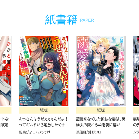
紙書籍
PAPER
紙版
紙版
ートな
おっさんはうぜぇぇぇんだよ！
記憶をなくした孤独な妻は、英
裏
を即死さ
ってギルドから追放したくせ
雄夫の変わらぬ溺愛に溶かさ
の
私を追放
に、後から復帰要請を出され
れる
羽鳥ぴよこ
おうすけ
凛蓮月
針野シロ
ム
～（１）
ても遅い。最高の仲間と出会