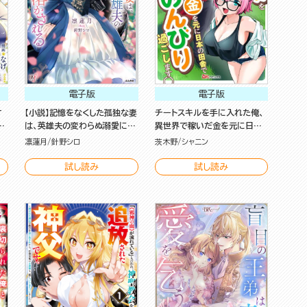
電子版
電子版
す
【小説】記憶をなくした孤独な妻
チートスキルを手に入れた俺、
！
は、英雄夫の変わらぬ溺愛に溶
異世界で稼いだ金を元に日本
かされる
の田舎でのんびり過ごします。
凛蓮月
針野シロ
茨木野
シャニン
コミック版（分冊版）
試し読み
試し読み