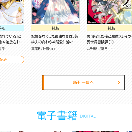
子版
紙版
紙版
流れている」と
記憶をなくした孤独な妻は、英
裏切られた俺と魔紋スレイブ
会を追放された
雄夫の変わらぬ溺愛に溶かさ
異世界冒険譚（１）
理不尽な理由で
れる
室雫
凛蓮月
針野シロ
ムラ黒江
葉月二三
れたら、信仰対
一緒についてき
読み
コミック版 （1）
新刊一覧へ
電子書籍
DIGITAL