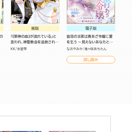
紙版
電子版
の
「《邪神の血》が流れている」と
盲目の王弟は青あざ令嬢に愛
言われ、神聖教会を追放された
を乞う ～見えないあなたと醜
神父です。 ～理不尽な理由で
い私～ コミック版（分冊版）
KK
氷室雫
なおやみか
鬼ヶ咲あちたん
教会を追い出されたら、信仰対
象の女神様も一緒についてき
試し読み
ちゃいました～ （１）