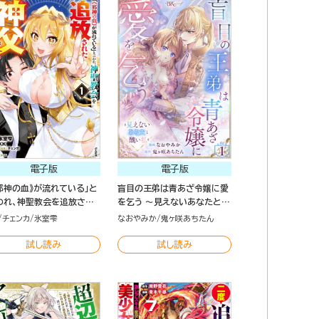
電子版
電子版
《邪神の血》が流れている」と
盲目の王弟は青あざ令嬢に愛
われ、神聖教会を追放され
を乞う ～見えないあなたと醜
神父です。 ～理不尽な理由
い私～ コミック版（分冊版）
チェンカ
氷室雫
なおやみか
鬼ヶ咲あちたん
教会を追い出されたら、信
対象の女神様も一緒につい
試し読み
試し読み
きちゃいました～ コミック
（1）