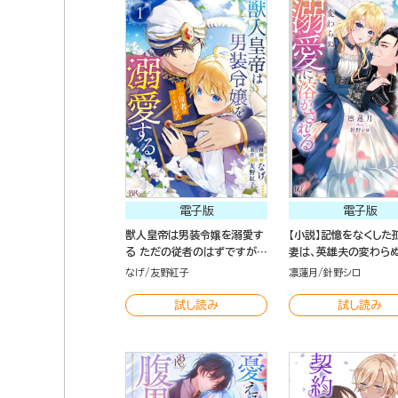
電子版
電子版
獣人皇帝は男装令嬢を溺愛す
【小説】記憶をなくした
る ただの従者のはずですが！
妻は、英雄夫の変わら
コミック版 （1）
に溶かされる
なげ
友野紅子
凛蓮月
針野シロ
試し読み
試し読み