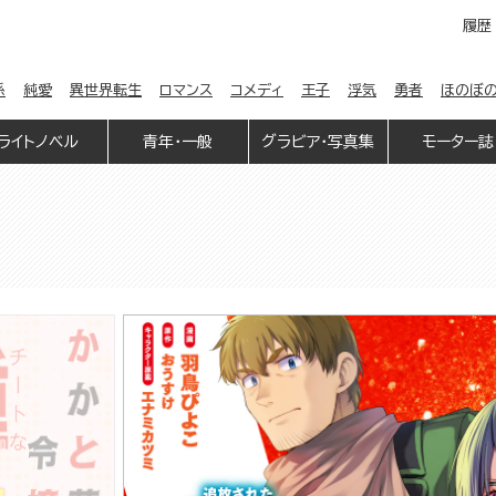
履歴
係
純愛
異世界転生
ロマンス
コメディ
王子
浮気
勇者
ほのぼ
ライトノベル
青年・一般
グラビア・写真集
モーター誌