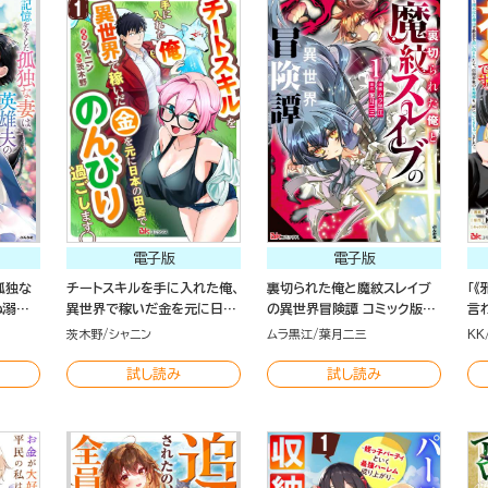
電子版
電子版
孤独な
チートスキルを手に入れた俺、
裏切られた俺と魔紋スレイブ
「
ぬ溺愛
異世界で稼いだ金を元に日本
の異世界冒険譚 コミック版
言
の田舎でのんびり過ごします。
（1）
た
茨木野
シャニン
ムラ黒江
葉月二三
KK
コミック版（分冊版）
で
仰
試し読み
試し読み
て
版 