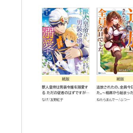
駆け抜ける～
紙版
紙版
獣人皇帝は男装令嬢を溺愛す
追放されたの、全員今
る ただの従者のはずですが！
た。～相席から始まっ
（１）
ーティーが噛み合いす
なげ
友野紅子
ねたらまんでー
ふつー
復帰要請はお断りしま