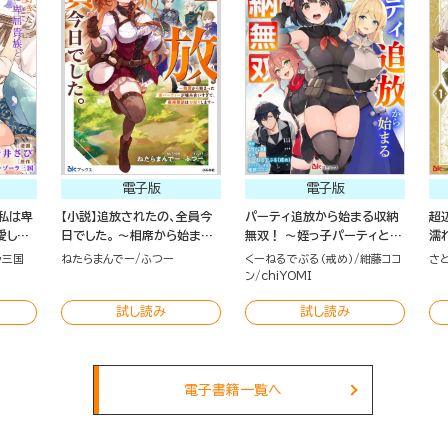
電子版
電子版
私は卑
【小説】追放されたの、全員今
パーティ追放から始まる収納
超
愛し愛
日でした。 ～相席から始まっ
無双！ ～姪っ子パーティとい
濡
4）
た仮パーティーが噛み合いす
く最強ハーレム成り上がり～
し
ラ三国
ねたらまんでー
ふつー
くーねるでぶる（戒め）
紺藤ココ
さ
ぎて、復帰要請はお断りします
コミック版（分冊版）
を
ン
chiYOMI
～
試し読み
試し読み
電子書籍一覧へ