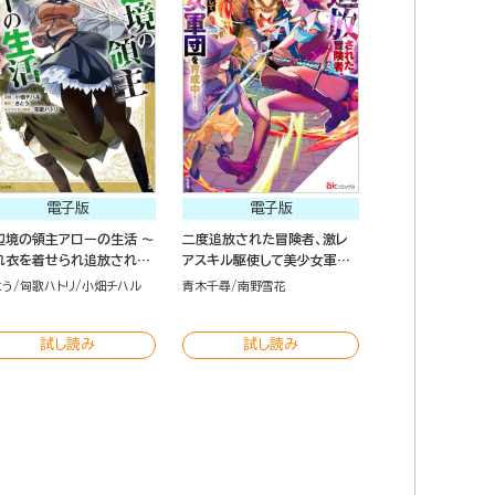
電子版
電子版
辺境の領主アローの生活 ～
二度追放された冒険者、激レ
れ衣を着せられ追放されま
アスキル駆使して美少女軍団
たが、二人の女神と新生活
を育成中！ コミック版 （7）
とう
匈歌ハトリ
小畑チハル
青木千尋
南野雪花
送ります～ コミック版 （1）
試し読み
試し読み