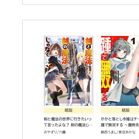
紙版
紙版
剣と魔法の世界に行きたいっ
かかと落とし令嬢はチ
て言ったよな？ 剣の魔法じゃ
踵で無双する ～魔物
なくてさ？ ～ギフト「剣魔法」
せて楽しんでいたら、
おやずり
六轟
餅西うまし
青空あかな
でゲーム世界を美少女たちと
した実家が崩壊しました