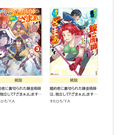
仰対象の女神様も一緒につい
てきちゃいました～ （１）
紙版
紙版
約者に裏切られた錬金術師
婚約者に裏切られた錬金術師
、独立して『ざまぁ』します
は、独立して『ざまぁ』します
）
（７）
たひろ
Y.A
すたひろ
Y.A