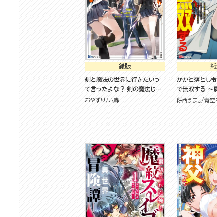
紙版
紙
剣と魔法の世界に行きたいっ
かかと落とし令
て言ったよな？ 剣の魔法じゃ
で無双する ～
なくてさ？ ～ギフト「剣魔法」
て楽しんでいた
おやずり
六轟
餅西うまし
青空
でゲーム世界を美少女たちと
た実家が崩壊し
駆け抜ける～