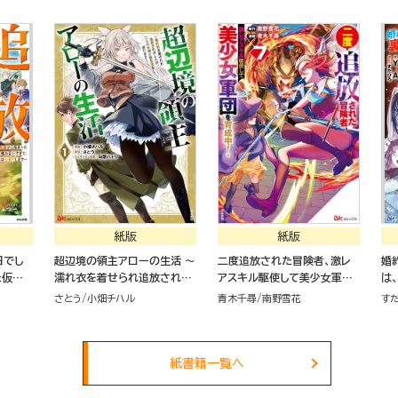
った俺はこっちで最強を目指
す！（５）
紙版
紙版
日でし
超辺境の領主アローの生活 ～
二度追放された冒険者、激レ
婚
た仮パ
濡れ衣を着せられ追放されま
アスキル駆使して美少女軍団
は
ぎて、
したが、二人の女神と新生活
を育成中！（７）
（３
さとう
小畑チハル
青木千尋
南野雪花
す
す～
を送ります～（１）
紙書籍一覧へ