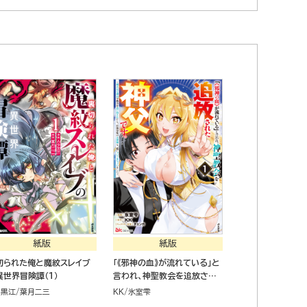
紙版
紙版
切られた俺と魔紋スレイブ
「《邪神の血》が流れている」と
異世界冒険譚（１）
言われ、神聖教会を追放され
た神父です。 ～理不尽な理由
ラ黒江
葉月二三
KK
氷室雫
で教会を追い出されたら、信