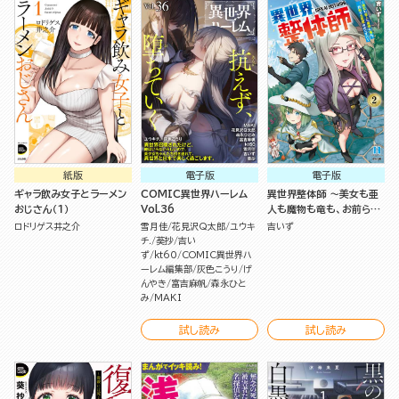
紙版
電子版
電子版
ギャラ飲み女子とラーメン
COMIC異世界ハーレム
異世界整体師 ～美女も亜
おじさん（１）
Vol.36
人も魔物も竜も、お前ら全
員揉みほぐす!!～ （2）
ロドリゲス井之介
雪月佳
花見沢Q太郎
ユウキ
吉いず
チ.
葵抄
吉い
ず
kt60
COMIC異世界ハ
ーレム編集部
灰色こうり
げ
んやき
富吉麻帆
森永ひと
み
MAKI
試し読み
試し読み