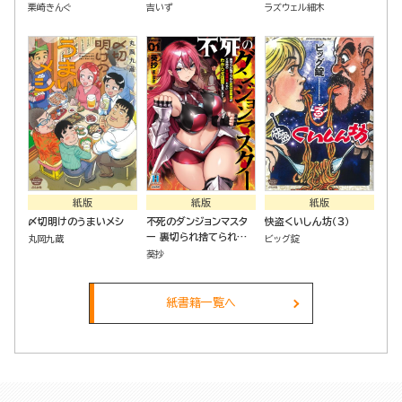
全員揉みほぐす！！～
ルメ
栗崎きんぐ
吉いず
ラズウェル細木
（２）
紙版
紙版
紙版
〆切明けのうまいメシ
不死のダンジョンマスタ
快盗くいしん坊（３）
ー 裏切られ捨てられた
丸岡九蔵
ビッグ錠
底辺冒険者が元仲間の女
葵抄
冒険者たちにわからせ復
讐を誓います！（１）
紙書籍一覧へ