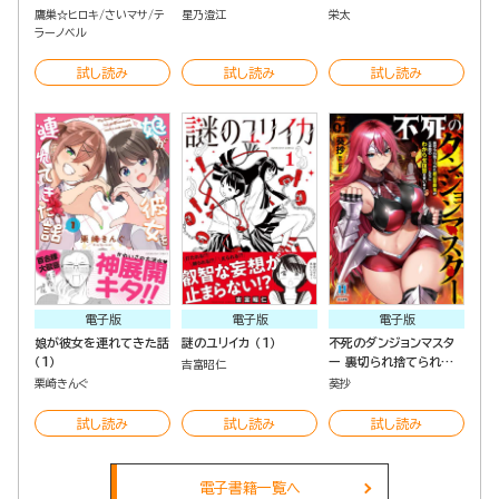
ップル!?～ （3）
鷹巣☆ヒロキ
さいマサ
テ
星乃澄江
栄太
ラーノベル
試し読み
試し読み
試し読み
電子版
電子版
電子版
娘が彼女を連れてきた話
謎のユリイカ （1）
不死のダンジョンマスタ
（1）
ー 裏切られ捨てられた
吉富昭仁
底辺冒険者が元仲間の女
栗崎きんぐ
葵抄
冒険者たちにわからせ復
讐を誓います！ （1）
試し読み
試し読み
試し読み
電子書籍一覧へ