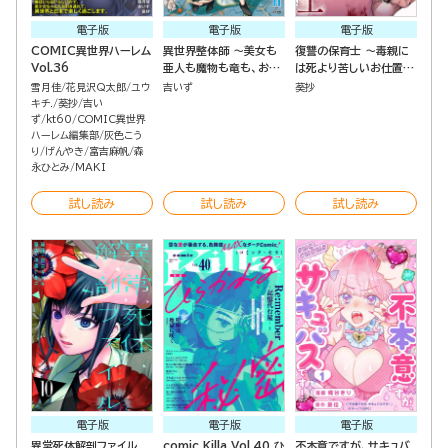
電子版
電子版
電子版
COMIC異世界ハーレム
異世界整体師 ～美女も
復讐の保育士 ～毒親に
Vol.36
亜人も魔物も竜も、お前
は死より苦しいお仕置き
ら全員揉みほぐす!!～
を～（分冊版）
雪月佳
花見沢Q太郎
ユウ
吉いず
葵抄
（2）
キチ.
葵抄
吉い
ず
kt60
COMIC異世界
ハーレム編集部
灰色こう
り
げんやき
富吉麻帆
森
永ひとみ
MAKI
試し読み
試し読み
試し読み
電子版
電子版
電子版
異常死体解剖ファイル
comic Killa Vol.40 ひ
不本意ですが、サキュバ