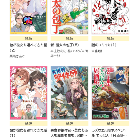
紙版
紙版
紙版
娘が彼女を連れてきた話
新・蒼太の包丁（８）
謎のユリイカ（１）
（２）
本庄敬
桜小路むつみ
末田
吉富昭仁
雄一郎
栗崎きんぐ
紙版
紙版
紙版
娘が彼女を連れてきた話
異世界整体師～美女も亜
ラズウェル細木スペシャ
（１）
人も魔物も竜も、お前ら
ル てっぱん！居酒屋グ