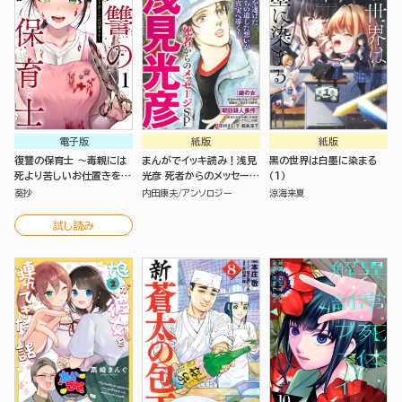
電子版
紙版
紙版
復讐の保育士 ～毒親には
まんがでイッキ読み！浅見
黒の世界は白墨に染まる
死より苦しいお仕置きを～
光彦 死者からのメッセージ
（１）
（分冊版）
SP
葵抄
内田康夫
アンソロジー
涼海来夏
試し読み