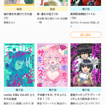
紙版
紙版
電子版
娘が彼女を連れてきた話
新・蒼太の包丁（８）
異常死体解剖ファイル
（２）
（10）
本庄敬
桜小路むつみ
末田雄
一郎
栗崎きんぐ
石川オレオ
peep
月桜しお
り
試し読み
電子版
電子版
電子版
comic Killa Vol.40 ひら
不本意ですが、サキュバス
虐殺マッチングアプリ ～マ
かれる秘密
です！ （1）
ッチしたら死ぬまでカップ
ル!?～ （3）
鹿吉てとら
磋藤にゅすけ
須
景佳
テラーノベル
梶谷きり
鷹巣☆ヒロキ
さいマサ
テラ