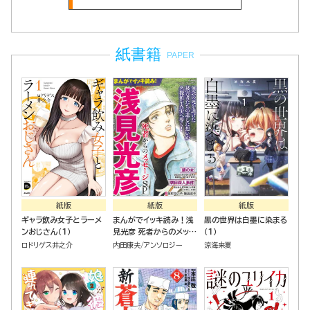
紙書籍
PAPER
紙版
紙版
紙版
ギャラ飲み女子とラーメ
まんがでイッキ読み！浅
黒の世界は白墨に染まる
ンおじさん（１）
見光彦 死者からのメッセ
（１）
ージSP
ロドリゲス井之介
内田康夫
アンソロジー
涼海来夏