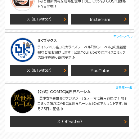
トなど最新情報を随時配信中！BLコミック誌『GUSH』は毎
月7日発売！
X
Instagram
(旧Twitter)
#ライトノベル
BKブックス
ライトノベル＆コミカライズレーベル『BKレーベル』の最新情
報などをお届けします！公式YouTubeではボイスコミック
の新作を続々配信予定♪
X
YouTube
(旧Twitter)
#青年・一般
【公式】 COMIC異世界ハーレム
「美少女×異世界ファンタジー」をテーマに毎月お届け！電子
コミック誌『COMIC異世界ハーレム』公式アカウントです。毎
月25日に配信中
X
(旧Twitter)