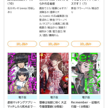
（10）
らかれる秘密
スです！ （1）
石川オレオ
peep
月桜し
鹿吉てとら
磋藤にゅすけ
景佳
テラーノベル
梶谷き
おり
須賀るか
唐草ミチ
り
ル
comic Killa編集部
白
雪ぽめこ
景佳
テラーノベ
ル
タコアシ
土橋真二郎
高
橋葉介
梶谷きり
湯猫子
紙吹みつ葉
星乃澄江
栄
太
酒缶
鷹槻れん
試し読み
試し読み
試し読み
電子版
電子版
電子版
虐殺マッチングアプリ ～
堕椿は地獄に咲く 大正
Re:member ―記憶代
マッチしたら死ぬまでカ
令嬢復讐劇（分冊版）
行屋―（分冊版）