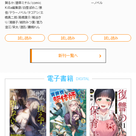
賀るか
唐草ミチル
comic
ーノベル
Killa編集部
白雪ぽめこ
景
佳
テラーノベル
タコアシ
土
橋真二郎
高橋葉介
梶谷き
り
湯猫子
紙吹みつ葉
星乃
澄江
栄太
酒缶
鷹槻れん
試し読み
試し読み
試し読み
新刊一覧へ
電子書籍
DIGITAL