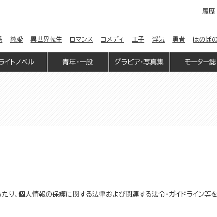
履歴
係
純愛
異世界転生
ロマンス
コメディ
王子
浮気
勇者
ほのぼ
ライトノベル
青年・一般
グラビア・写真集
モーター誌
たり、個人情報の保護に関する法律および関連する法令・ガイドライン等