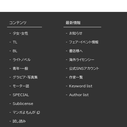
コンテンツ
最新情報
少女・女性
お知らせ
TL
フェア・イベント情報
BL
書店様へ
ライトノベル
海外ライセンシー
青年・一般
公式SNSアカウント
グラビア・写真集
作家一覧
モーター誌
Keyword list
SPECIAL
Author list
Sublicense
マンガよもんが
試し読み