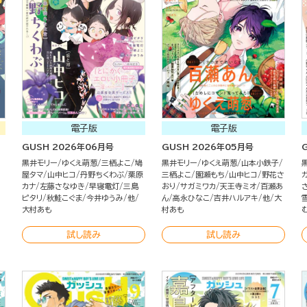
電子版
電子版
GUSH 2026年06月号
GUSH 2026年05月号
黒井モリー
ゆくえ萌葱
三栖よこ
鳩
黒井モリー
ゆくえ萌葱
山本小鉄子
屋タマ
山中ヒコ
丹野ちくわぶ
栗原
三栖よこ
園瀬もち
山中ヒコ
野花さ
カナ
左藤さなゆき
早寝電灯
三島
おり
サガミワカ
天王寺ミオ
百瀬あ
ピタリ
秋鮭こぐま
今井ゆうみ
他
ん
高永ひなこ
吉井ハルアキ
他
大
大村あも
村あも
試し読み
試し読み