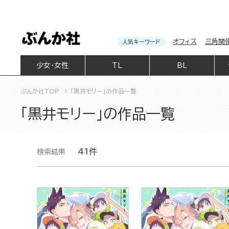
オフィス
三角関
人気キーワード
少女・女性
TL
BL
ぶんか社TOP
「黒井モリー」の作品一覧
「黒井モリー」の作品一覧
41件
検索結果