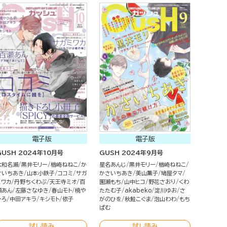
電子版
電子版
GUSH 2024年10月号
GUSH 2024年9月号
大和名瀬
黒井モリー
楢崎ねねこ
か
星名あんじ
黒井モリー
楢崎ねねこ
さいちあき
山本小鉄子
ココミ
サガ
かさいちあき
美山薫子
鳩屋タマ
ミワカ
丹野ちくわぶ
天王寺ミオ
百
園瀬もち
山中ヒコ
野花さおり
くわ
瀬あん
左藤さなゆき
春山モト
橈や
たたむ子
akabeko
淀川ゆお
さ
ひろ
中田アキラ
キシモト
依子
がのひを
秋鮭こぐま
泡山わわ
もち
ぱむ
試し読み
試し読み