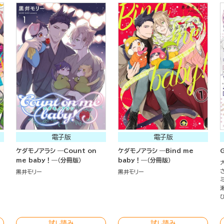
電子版
電子版
ケダモノアラシ ―Count on
ケダモノアラシ ―Bind me
me baby！―（分冊版）
baby！―（分冊版）
黒井モリー
黒井モリー
試し読み
試し読み