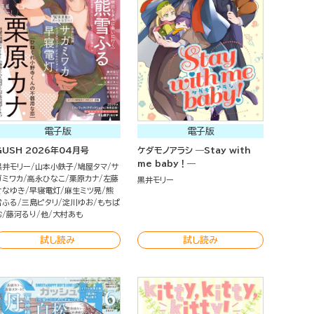
電子版
電子版
GUSH 2026年04月号
ケダモノアラシ ―Stay with
me baby！―
黒井モリー
山本小鉄子
鳩屋タマ
サ
ガミワカ
高永ひなこ
栗原カナ
左藤
黒井モリー
さなゆき
早寝電灯
麻生ミツ晃
熊
雪ふる
三島ピタリ
淀川ゆお
もちぱ
む
藤河るり
他
大村あも
試し読み
試し読み