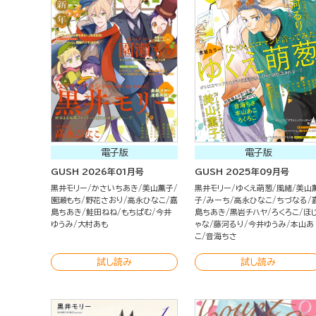
電子版
電子版
GUSH 2026年01月号
GUSH 2025年09月号
黒井モリー
かさいちあき
美山薫子
黒井モリー
ゆくえ萌葱
風緒
美山
園瀬もち
野花さおり
高永ひなこ
嘉
子
みーち
高永ひなこ
ちづなる
島ちあき
鮭田ねね
もちぱむ
今井
島ちあき
黒岩チハヤ
ろくろこ
ほ
ゆうみ
大村あも
ゃな
藤河るり
今井ゆうみ
本山あ
こ
音海ちさ
試し読み
試し読み