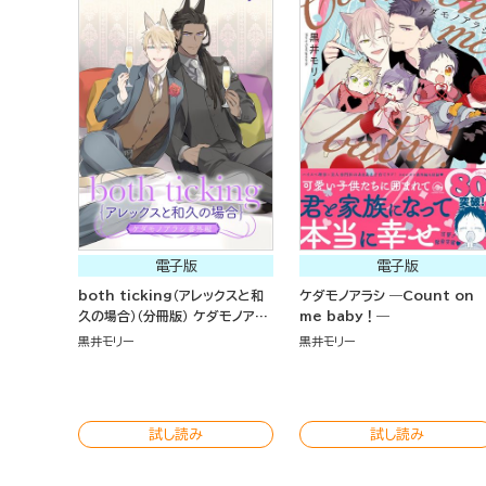
電子版
電子版
both ticking（アレックスと和
ケダモノアラシ ―Count on
久の場合）（分冊版） ケダモノアラ
me baby！―
シ番外編
黒井モリー
黒井モリー
試し読み
試し読み