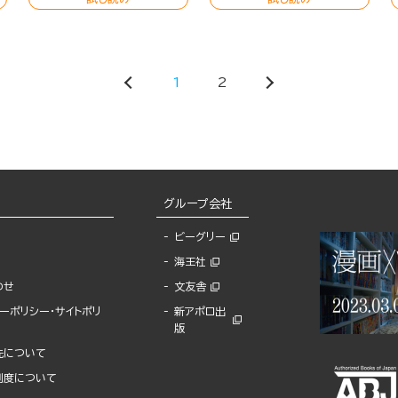
1
2
グループ会社
ビーグリー
海王社
わせ
文友舎
ーポリシー・サイトポリ
新アポロ出
版
先について
制度について