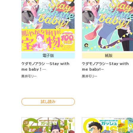
電子版
紙版
ケダモノアラシ ―Stay with
ケダモノアラシ－Stay with
me baby！―
me baby!－
黒井モリー
黒井モリー
試し読み