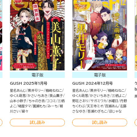
電子版
電子版
GUSH 2025年1月号
GUSH 2024年12月号
星名あんじ
黒井モリー
楢崎ねねこ
星名あんじ
黒井モリー
楢崎ねねこ
ゆくえ萌葱
かさいちあき
美山薫子
ゆくえ萌葱
かさいちあき
三栖よこ
山本小鉄子
ちゃのき杏
ココミ
三栖
野花さおり
サガミワカ
水曜日
丹野
よこ
鳩屋タマ
園瀬もち
みーち
朝
ちくわぶ
天王寺ミオ
百瀬あん
左藤
川さい
縁々
さなゆき
吾瀬わぎもこ
ほじゃな
試し読み
試し読み