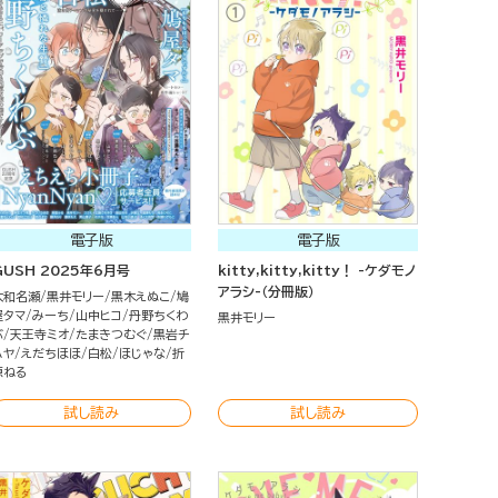
電子版
電子版
GUSH 2025年6月号
kitty,kitty,kitty！ -ケダモノ
アラシ-（分冊版）
大和名瀬
黒井モリー
黒木えぬこ
鳩
屋タマ
みーち
山中ヒコ
丹野ちくわ
黒井モリー
ぶ
天王寺ミオ
たまきつむぐ
黒岩チ
ハヤ
えだちほほ
白松
ほじゃな
折
原ねる
試し読み
試し読み