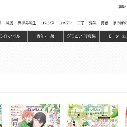
履歴
係
純愛
異世界転生
ロマンス
コメディ
王子
浮気
勇者
ほのぼ
ライトノベル
青年・一般
グラビア・写真集
モーター誌