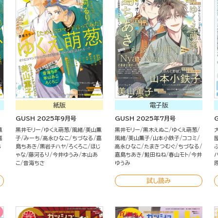
紙版
電子版
GUSH 2025年9月号
GUSH 2025年7月号
薫
黒井モリー
ゆくえ萌葱
風緒
美山薫
黒井モリー
黒木えぬこ
ゆくえ萌葱
嘉
子
みーち
高永ひなこ
ちづなる
嘉
風緒
美山薫子
山本小鉄子
ココミ
じ
島ちあき
黒岩チハヤ
ろくろこ
ほじ
高永ひなこ
たまきつむぐ
ちづなる
ゃな
藤河るり
今井ゆうみ
本山あ
嘉島ちあき
鮭田ねね
春山モト
今井
こ
音海ちさ
ゆうみ
試し読み