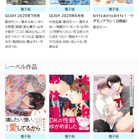
電子版
電子版
電子版
GUSH 2025年7月号
GUSH 2025年6月号
kitty,kitty,kitty！ -ケ
ダモノアラシ-（分冊版）
黒井モリー
黒木えぬこ
ゆく
大和名瀬
黒井モリー
黒木え
え萌葱
風緒
美山薫子
山本
ぬこ
鳩屋タマ
みーち
山中ヒ
黒井モリー
小鉄子
ココミ
高永ひなこ
た
コ
丹野ちくわぶ
天王寺ミオ
まきつむぐ
ちづなる
嘉島ち
たまきつむぐ
黒岩チハヤ
え
あき
鮭田ねね
春山モト
今
だちほほ
白松
ほじゃな
折
井ゆうみ
原ねる
レーベル作品
電子版
電子版
電子版