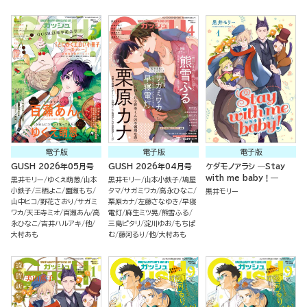
電子版
電子版
電子版
GUSH 2026年05月号
GUSH 2026年04月号
ケダモノアラシ ―Stay
with me baby！―
黒井モリー
ゆくえ萌葱
山本
黒井モリー
山本小鉄子
鳩屋
小鉄子
三栖よこ
園瀬もち
タマ
サガミワカ
高永ひなこ
黒井モリー
山中ヒコ
野花さおり
サガミ
栗原カナ
左藤さなゆき
早寝
ワカ
天王寺ミオ
百瀬あん
高
電灯
麻生ミツ晃
熊雪ふる
永ひなこ
吉井ハルアキ
他
三島ピタリ
淀川ゆお
もちぱ
大村あも
む
藤河るり
他
大村あも