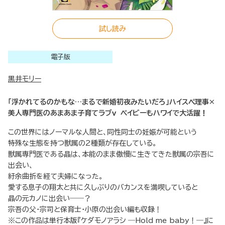
試し読み
電子版
黒井モリー
「浮かれてるのかもな…まるで新婚初夜みたいだろ」ハイスペ理事×
美人専門医のあまあま子育てラブｖ ベイビーもハワイで大活躍！
この世界にはノーマルな人間と、同性同士の妊娠が可能という
特殊な生態を持つ獣属の2種類が存在している。
獣属専門医である晶は、本能のまま傲慢に生きてきた獣属の宗吾に
出会い、
紆余曲折を経て夫婦になった。
愛する息子の翔太と共に久しぶりのバカンスを満喫していると
晶の元カノに出会い――？
宗吾の父・宗司と保育士・小原の出会い編も収録！
※この作品は単行本版『ケダモノアラシ ―Hold me baby！―』に