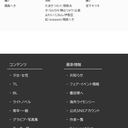
版）
Jul.
版）
穂高へき
たまきつむぐ
野萩あ
宮下キツネ
き
GUSH
樺山リョウ
山葵
山わい
じねん
伊香亞
紀
wagayo
穂高へき
コンテンツ
最新情報
少女・女性
お知らせ
TL
フェア・イベント情報
BL
書店様へ
ライトノベル
海外ライセンシー
青年・一般
公式SNSアカウント
グラビア・写真集
作家一覧