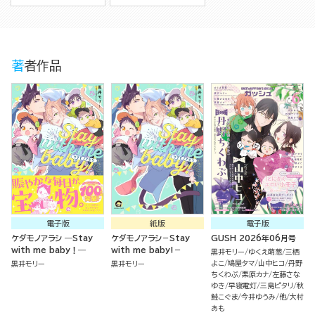
著者作品
電子版
紙版
電子版
ケダモノアラシ ―Stay
ケダモノアラシ－Stay
GUSH 2026年06月号
with me baby！―
with me baby!－
黒井モリー
ゆくえ萌葱
三栖
よこ
鳩屋タマ
山中ヒコ
丹野
黒井モリー
黒井モリー
ちくわぶ
栗原カナ
左藤さな
ゆき
早寝電灯
三島ピタリ
秋
鮭こぐま
今井ゆうみ
他
大村
あも