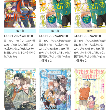
電子版
電子版
紙版
GUSH 2026年01月号
GUSH 2025年09月号
GUSH 2025年9月号
黒井モリー
かさいちあき
美
黒井モリー
ゆくえ萌葱
風緒
黒井モリー
ゆくえ萌葱
風緒
山薫子
園瀬もち
野花さお
美山薫子
みーち
高永ひな
美山薫子
みーち
高永ひな
り
高永ひなこ
嘉島ちあき
こ
ちづなる
嘉島ちあき
黒
こ
ちづなる
嘉島ちあき
黒
鮭田ねね
もちぱむ
今井ゆう
岩チハヤ
ろくろこ
ほじゃな
岩チハヤ
ろくろこ
ほじゃな
み
大村あも
藤河るり
今井ゆうみ
本山あ
藤河るり
今井ゆうみ
本山あ
こ
音海ちさ
こ
音海ちさ