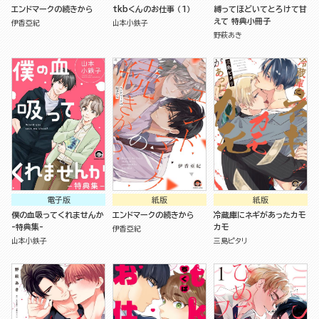
エンドマークの続きから
tkbくんのお仕事 （1）
縛ってほどいてとろけて甘
えて 特典小冊子
伊香亞紀
山本小鉄子
野萩あき
電子版
紙版
紙版
僕の血吸ってくれませんか
エンドマークの続きから
冷蔵庫にネギがあったカモ
-特典集-
カモ
伊香亞紀
山本小鉄子
三島ピタリ