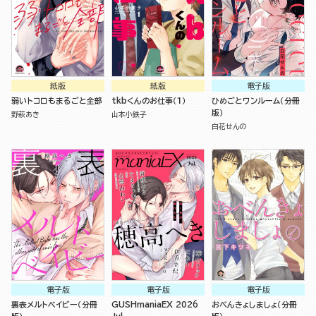
紙版
紙版
電子版
弱いトコロもまるごと全部
tkbくんのお仕事（１）
ひめごとワンルーム（分冊
版）
野萩あき
山本小鉄子
白花せんの
電子版
電子版
電子版
裏表メルトベイビー（分冊
GUSHmaniaEX 2026
おべんきょしましょ（分冊