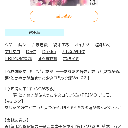
試し読み
電子版
へや
蒔々
たまき棗
紡木すあ
オイナツ
陸斗いく
文月マロ
じゃこ
Dokko
としなが朋佳
PRIMO編集部
踊る毒林檎
古池マヤ
「心を満たす“キュン”がある」――あなたの好きがきっと見つかる、
夢・ときめきが詰まった少女コミック誌Vol.22！
「心を満たす“キュン”がある」
――夢・ときめきが詰まった少女コミック誌『PRIMO プリモ』
【Vol.22】！
あなたの好きがきっと見つかる、胸ドキドキの物語が盛りだくさん！
【表紙＆巻頭】
★『望まれぬ花嫁は一途に皇太子を愛す』第12話（漫画：紡木すあ／