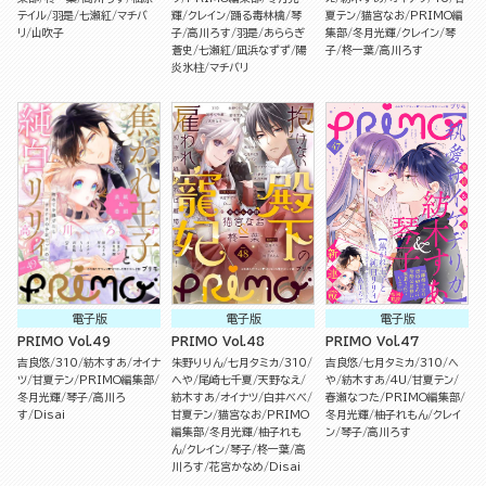
テイル
羽是
七瀬紅
マチバ
輝
クレイン
踊る毒林檎
琴
夏テン
猫宮なお
PRIMO編
リ
山吹子
子
高川ろす
羽是
あららぎ
集部
冬月光輝
クレイン
琴
蒼史
七瀬紅
凪浜なずず
陽
子
柊一葉
高川ろす
炎氷柱
マチバリ
電子版
電子版
電子版
PRIMO Vol.49
PRIMO Vol.48
PRIMO Vol.47
吉良悠
310
紡木すあ
オイナ
朱野りりん
七月タミカ
310
吉良悠
七月タミカ
310
へ
ツ
甘夏テン
PRIMO編集部
へや
尾崎七千夏
天野なえ
や
紡木すあ
4U
甘夏テン
冬月光輝
琴子
高川ろ
紡木すあ
オイナツ
白井べべ
春瀬なつた
PRIMO編集部
す
Disai
甘夏テン
猫宮なお
PRIMO
冬月光輝
柚子れもん
クレイ
編集部
冬月光輝
柚子れも
ン
琴子
高川ろす
ん
クレイン
琴子
柊一葉
高
川ろす
花宮かなめ
Disai