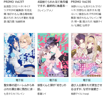
PRIMO Vol.57
4回捨てられた当て馬令嬢
PRIMO Vol.56
ですが、最終的に執着系王
吉良悠
310
へや
オイナ
朱野りりん
七月タミカ
310
太子に溺愛されました（単
ツ
PRIMO編集部
冬月光
へや
天野なえ
紡木すあ
陸
クレイン
アメノ
話版）
輝
柚子れもん
踊る毒林檎
斗いく
猫宮なお
PRIMO編
高川ろす
あららぎ蒼史
稔里
集部
柚子れもん
クレイン
琴
昴
館乃愛
当麻咲来
子
柊一葉
高川ろす
柚原テイ
ル
七瀬紅
山吹子
電子版
電子版
電子版
聖女様の逆ハーレムからあ
妖怪くんと探す「好き」の
遊び人公爵をただ更生させ
ぶれた騎士様に熱烈に求愛
話。
るはずが、なぜか溺愛され
されている件 （3）
ています（単話版）
七月タミカ
クレイン
者鐘シイ
柚原テイル
nagi