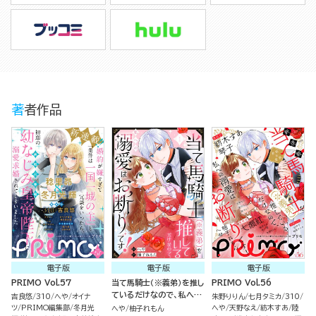
著者作品
電子版
電子版
電子版
PRIMO Vol.57
当て馬騎士（※義弟）を推し
PRIMO Vol.56
ているだけなので、私への
吉良悠
310
へや
オイナ
朱野りりん
七月タミカ
310
溺愛はお断りです！（分冊
ツ
PRIMO編集部
冬月光
へや
天野なえ
紡木すあ
陸
へや
柚子れもん