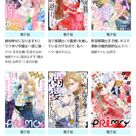
電子版
電子版
電子版
絶対幸せになりますわ！
当て馬騎士（※義弟）を推し
拝啓黒騎士王子様、キスで
ワケあり令嬢は一途に溺愛
ているだけなので、私への
更新の婚約契約なんてハー
される アンソロジーコミッ
溺愛はお断りです！（分冊
ドル激高です！（単話版）
310
冬月光輝
花宮かなめ
へや
柚子れもん
柚原テイル
山吹子
ク
版）
柚原テイル
凪浜なずず
陽炎
氷柱
山吹子
くまのみ鮭
電子版
電子版
電子版