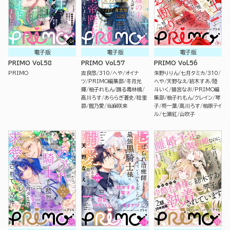
電子版
電子版
電子版
PRIMO Vol.58
PRIMO Vol.57
PRIMO Vol.56
PRIMO
吉良悠
310
へや
オイナ
朱野りりん
七月タミカ
310
ツ
PRIMO編集部
冬月光
へや
天野なえ
紡木すあ
陸
輝
柚子れもん
踊る毒林檎
斗いく
猫宮なお
PRIMO編
高川ろす
あららぎ蒼史
稔里
集部
柚子れもん
クレイン
琴
昴
館乃愛
当麻咲来
子
柊一葉
高川ろす
柚原テイ
ル
七瀬紅
山吹子