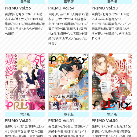
電子版
電子版
電子版
PRIMO Vol.55
PRIMO Vol.54
PRIMO Vol.53
吉良悠
七月タミカ
310
紡
朱野りりん
310
天野なえ
紡
吉良悠
七月タミカ
310
紡
木すあ
オイナツ
PRIMO編
木すあ
オイナツ
4U
猫宮な
木すあ
4U
春瀬なつ
集部
クレイン
踊る毒林檎
琴
お
PRIMO編集部
クレイン
た
PRIMO編集部
クレイン
子
高川ろす
あららぎ蒼史
琴子
柊一葉
高川ろす
森田
踊る毒林檎
琴子
羽是
あら
七瀬紅
りょう
柚原テイル
羽是
七瀬
らぎ蒼史
七瀬紅
マチバリ
彩
紅
マチバリ
アメノ
nagi
此
月くり
林ミサ
電子版
電子版
電子版
PRIMO Vol.52
PRIMO Vol.51
PRIMO Vol.50
朱野りりん
310
天野なえ
オ
吉良悠
七月タミカ
者鐘シイ
朱野りりん
七月タミカ
310
イナツ
猫宮なお
PRIMO編
尾崎七千夏
紡木すあ
オイナ
者鐘シイ
尾崎七千夏
天野な
集部
柊一葉
高川ろす
柚原
ツ
PRIMO編集部
冬月光
え
紡木すあ
オイナツ
4U
甘