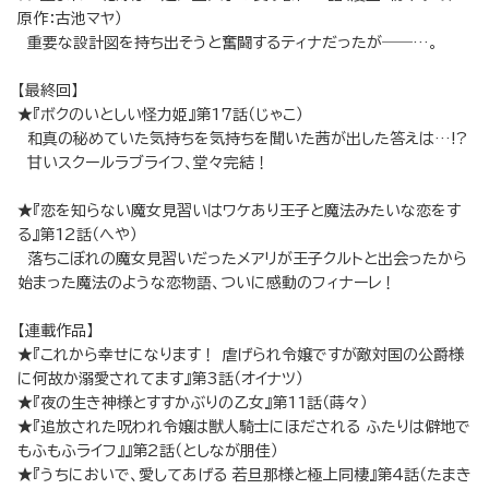
原作：古池マヤ）
重要な設計図を持ち出そうと奮闘するティナだったが――…。
【最終回】
★『ボクのいとしい怪力姫』第17話（じゃこ）
和真の秘めていた気持ちを気持ちを聞いた茜が出した答えは…!?
甘いスクールラブライフ、堂々完結！
★『恋を知らない魔女見習いはワケあり王子と魔法みたいな恋をす
る』第12話（へや）
落ちこぼれの魔女見習いだったメアリが王子クルトと出会ったから
始まった魔法のような恋物語、ついに感動のフィナーレ！
【連載作品】
★『これから幸せになります！ 虐げられ令嬢ですが敵対国の公爵様
に何故か溺愛されてます』第3話（オイナツ）
★『夜の生き神様とすすかぶりの乙女』第11話（蒔々）
★『追放された呪われ令嬢は獣人騎士にほだされる ふたりは僻地で
もふもふライフ』』第2話（としなが朋佳）
★『うちにおいで、愛してあげる 若旦那様と極上同棲』第4話（たまき