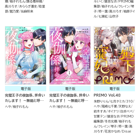
版）
輝
柚子れもん
踊る毒林檎
斗いく
猫宮なお
PRIMO編
高川ろす
あららぎ蒼史
稔里
集部
柚子れもん
クレイン
琴
昴
館乃愛
当麻咲来
子
柊一葉
高川ろす
柚原テイ
ル
七瀬紅
山吹子
電子版
電子版
電子版
完璧王子の夜伽係、拝命い
完璧王子の夜伽係、拝命い
PRIMO Vol.48
たします！ ～無能と呼ば
たします！ ～無能と呼ば
朱野りりん
七月タミカ
310
れた羊数え姫は甘い日々に
れた羊数え姫は甘い日々に
へや
尾崎七千夏
天野なえ
へや
柚子れもん
へや
柚子れもん
困惑する～ （2）
困惑する～ （1）
紡木すあ
オイナツ
白井べべ
甘夏テン
猫宮なお
PRIMO
編集部
冬月光輝
柚子れも
ん
クレイン
琴子
柊一葉
高
川ろす
花宮かなめ
Disai