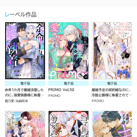
レーベル作品
電子版
電子版
電子版
余命1カ月で離婚決意した
PRIMO Vol.58
離婚予定の契約婚なのに、
のに、溺愛侯爵様に執着さ
冷酷公爵様に執着されてい
PRIMO
れて困ってます（単話版）
ます （5）
館乃愛
当麻咲来
PRIMO