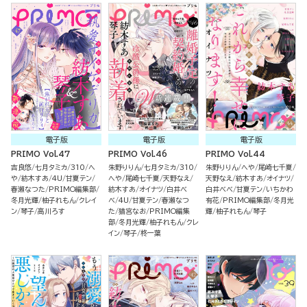
電子版
電子版
電子版
PRIMO Vol.47
PRIMO Vol.46
PRIMO Vol.44
吉良悠
七月タミカ
310
へ
朱野りりん
七月タミカ
310
朱野りりん
へや
尾崎七千夏
や
紡木すあ
4U
甘夏テン
へや
尾崎七千夏
天野なえ
天野なえ
紡木すあ
オイナツ
春瀬なつた
PRIMO編集部
紡木すあ
オイナツ
白井べ
白井べべ
甘夏テン
いちかわ
冬月光輝
柚子れもん
クレイ
べ
4U
甘夏テン
春瀬なつ
有花
PRIMO編集部
冬月光
ン
琴子
高川ろす
た
猫宮なお
PRIMO編集
輝
柚子れもん
琴子
部
冬月光輝
柚子れもん
クレ
イン
琴子
柊一葉