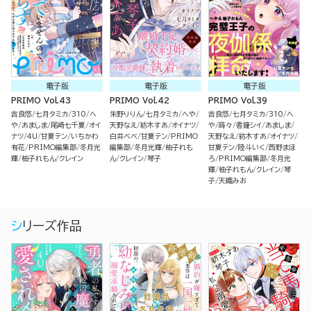
電子版
電子版
電子版
PRIMO Vol.43
PRIMO Vol.42
PRIMO Vol.39
吉良悠
七月タミカ
310
へ
朱野りりん
七月タミカ
へや
吉良悠
七月タミカ
310
へ
や
あましま
尾崎七千夏
オイ
天野なえ
紡木すあ
オイナツ
や
蒔々
者鐘シイ
あましま
ナツ
4U
甘夏テン
いちかわ
白井べべ
甘夏テン
PRIMO
天野なえ
紡木すあ
オイナツ
有花
PRIMO編集部
冬月光
編集部
冬月光輝
柚子れも
甘夏テン
陸斗いく
西野まほ
輝
柚子れもん
クレイン
ん
クレイン
琴子
ろ
PRIMO編集部
冬月光
輝
柚子れもん
クレイン
琴
子
天織みお
シリーズ作品