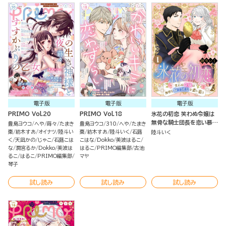
電子版
電子版
電子版
PRIMO Vol.20
PRIMO Vol.18
氷花の初恋 笑わぬ令嬢は
無骨な騎士団長を恋い慕う
豊島ヨウコ
へや
蒔々
たまき
豊島ヨウコ
310
へや
たまき
（分冊版）
棗
紡木すあ
オイナツ
陸斗い
棗
紡木すあ
陸斗いく
石蕗
陸斗いく
く
天凪かの
じゃこ
石蕗こは
こはな
Dokko
美波はるこ
な
潤宮るか
Dokko
美波は
はるこ
PRIMO編集部
古池
るこ
はるこ
PRIMO編集部
マヤ
琴子
試し読み
試し読み
試し読み