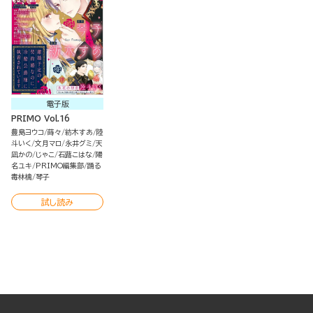
電子版
PRIMO Vol.16
豊島ヨウコ
蒔々
紡木すあ
陸
斗いく
文月マロ
永井グミ
天
凪かの
じゃこ
石蕗こはな
陽
名ユキ
PRIMO編集部
踊る
毒林檎
琴子
試し読み