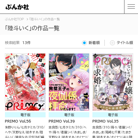
ぶんか社TOP
「陸斗いく」の作品一覧
「陸斗いく」の作品一覧
検索結果
13件
新着順
タイトル順
電子版
電子版
電子版
PRIMO Vol.56
PRIMO Vol.39
PRIMO Vol.35
朱野りりん
七月タミカ
310
吉良悠
七月タミカ
310
へ
吉良悠
310
蒔々
者鐘シイ
へや
天野なえ
紡木すあ
陸
や
蒔々
者鐘シイ
あましま
あましま
尾崎七千夏
たまき
斗いく
猫宮なお
PRIMO編
天野なえ
紡木すあ
オイナツ
棗
紡木すあ
オイナツ
4U
陸