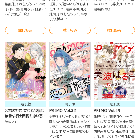
集部
柚子れもん
クレイン
琴
甘夏テン
陸斗いく
西野まほ
斗いく
バニラ梨央
PRIMO
子
柊一葉
高川ろす
柚原テイ
ろ
PRIMO編集部
冬月光
編集部
琴子
ル
七瀬紅
山吹子
輝
柚子れもん
クレイン
琴
子
天織みお
試し読み
試し読み
試し読み
電子版
電子版
電子版
氷花の初恋 笑わぬ令嬢は
PRIMO Vol.32
PRIMO Vol.29
無骨な騎士団長を恋い慕う
朱野りりん
七月タミカ
310
朱野りりん
豊島ヨウコ
七月
（1）
蒔々
たまき棗
紡木すあ
オイ
タミカ
310
蒔々
たまき棗
陸斗いく
ナツ
白井べべ
陸斗いく
石蕗
紡木すあ
オイナツ
陸斗いく
こはな
PRIMO編集部
クレ
西野まほろ
Dokko
美波はる
イン
琴子
こ
はるこ
くも子
PRIMO編