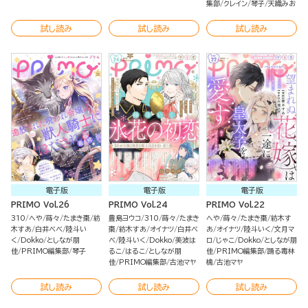
集部
クレイン
琴子
天織みお
試し読み
試し読み
試し読み
電子版
電子版
電子版
PRIMO Vol.26
PRIMO Vol.24
PRIMO Vol.22
310
へや
蒔々
たまき棗
紡
豊島ヨウコ
310
蒔々
たまき
へや
蒔々
たまき棗
紡木す
木すあ
白井べべ
陸斗い
棗
紡木すあ
オイナツ
白井べ
あ
オイナツ
陸斗いく
文月マ
く
Dokko
としなが朋
べ
陸斗いく
Dokko
美波は
ロ
じゃこ
Dokko
としなが朋
佳
PRIMO編集部
琴子
るこ
はるこ
としなが朋
佳
PRIMO編集部
踊る毒林
佳
PRIMO編集部
古池マヤ
檎
古池マヤ
試し読み
試し読み
試し読み