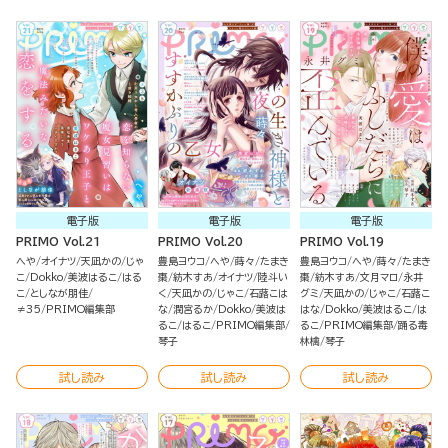
電子版
電子版
電子版
PRIMO Vol.21
PRIMO Vol.20
PRIMO Vol.19
へや
オイナツ
天凪かの
じゃ
豊島ヨウコ
へや
蒔々
たまき
豊島ヨウコ
へや
蒔々
たまき
こ
Dokko
美波はるこ
はる
棗
紡木すあ
オイナツ
陸斗い
棗
紡木すあ
文月マロ
永井
こ
としなが朋佳
く
天凪かの
じゃこ
石蕗こは
グミ
天凪かの
じゃこ
石蕗こ
≠35
PRIMO編集部
な
潤宮るか
Dokko
美波は
はな
Dokko
美波はるこ
は
るこ
はるこ
PRIMO編集部
るこ
PRIMO編集部
踊る毒
琴子
林檎
琴子
試し読み
試し読み
試し読み