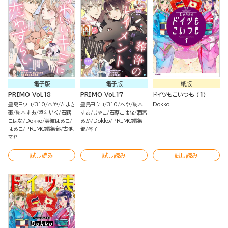
電子版
電子版
紙版
PRIMO Vol.18
PRIMO Vol.17
ドイツもこいつも （1）
豊島ヨウコ
310
へや
たまき
豊島ヨウコ
310
へや
紡木
Dokko
棗
紡木すあ
陸斗いく
石蕗
すあ
じゃこ
石蕗こはな
潤宮
こはな
Dokko
美波はるこ
るか
Dokko
PRIMO編集
はるこ
PRIMO編集部
古池
部
琴子
マヤ
試し読み
試し読み
試し読み