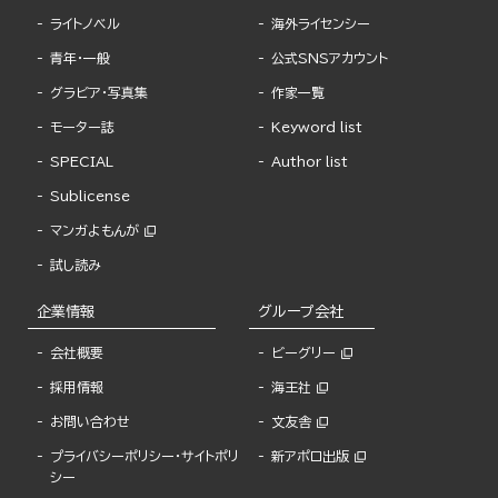
ライトノベル
海外ライセンシー
青年・一般
公式SNSアカウント
グラビア・写真集
作家一覧
モーター誌
Keyword list
SPECIAL
Author list
Sublicense
マンガよもんが
試し読み
企業情報
グループ会社
会社概要
ビーグリー
採用情報
海王社
お問い合わせ
文友舎
プライバシーポリシー・サイトポリ
新アポロ出版
シー