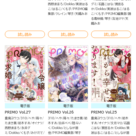
西野まほろ
Dokko
美波はる
グミ
石蕗こはな
潤宮る
こ
はるこ
くも子
PRIMO編
か
Dokko
美波はるこ
はる
集部
クレイン
琴子
天織みお
こ
くも子
PRIMO編集部
踊
る毒林檎
琴子
古池マヤ
天
織みお
試し読み
試し読み
試し読み
電子版
電子版
電子版
PRIMO Vol.27
PRIMO Vol.26
PRIMO Vol.25
豊島ヨウコ
310
へや
蒔々
310
へや
蒔々
たまき棗
紡
豊島ヨウコ
310
へや
紡木
たまき棗
紡木すあ
オイナツ
木すあ
白井べべ
陸斗い
すあ
オイナツ
文月マロ
石蕗
西野まほろ
永井グ
く
Dokko
としなが朋
こはな
潤宮るか
Dokko
美
ミ
Dokko
くも子
みけだて
佳
PRIMO編集部
琴子
波はるこ
はるこ
としなが朋