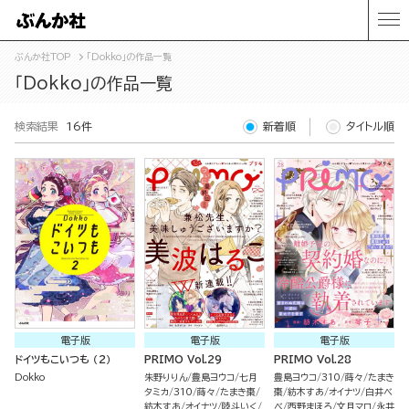
ぶんか社TOP
「Dokko」の作品一覧
「Dokko」の作品一覧
検索結果
16件
新着順
タイトル順
電子版
電子版
電子版
ドイツもこいつも （2）
PRIMO Vol.29
PRIMO Vol.28
Dokko
朱野りりん
豊島ヨウコ
七月
豊島ヨウコ
310
蒔々
たまき
タミカ
310
蒔々
たまき棗
棗
紡木すあ
オイナツ
白井べ
紡木すあ
オイナツ
陸斗いく
べ
西野まほろ
文月マロ
永井