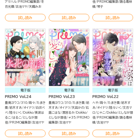
アマハル
PRIMO編集部
冬
佳
PRIMO編集部
踊る毒林
月光輝
古池マヤ
天織みお
檎
琴子
試し読み
試し読み
試し読み
電子版
電子版
電子版
PRIMO Vol.24
PRIMO Vol.23
PRIMO Vol.22
豊島ヨウコ
310
蒔々
たまき
豊島ヨウコ
310
たまき棗
紡
へや
蒔々
たまき棗
紡木す
棗
紡木すあ
オイナツ
白井べ
木すあ
オイナツ
天凪かの
石
あ
オイナツ
陸斗いく
文月マ
べ
陸斗いく
Dokko
美波は
蕗こはな
潤宮るか
Dokko
ロ
じゃこ
Dokko
としなが朋
るこ
はるこ
としなが朋
としなが朋佳
≠35
PRIMO
佳
PRIMO編集部
踊る毒林
佳
PRIMO編集部
古池マヤ
編集部
古池マヤ
檎
古池マヤ
試し読み
試し読み
試し読み