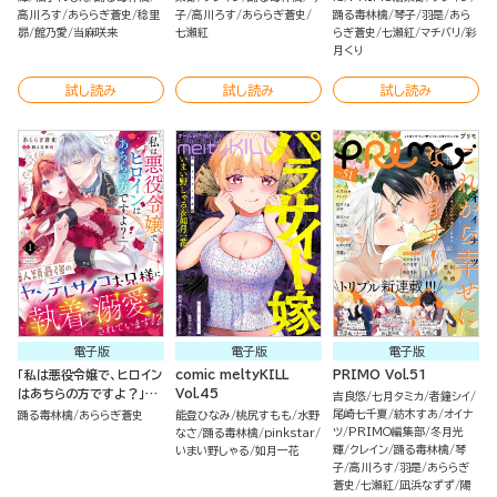
高川ろす
あららぎ蒼史
稔里
子
高川ろす
あららぎ蒼史
踊る毒林檎
琴子
羽是
あら
昴
館乃愛
当麻咲来
七瀬紅
らぎ蒼史
七瀬紅
マチバリ
彩
月くり
試し読み
試し読み
試し読み
電子版
電子版
電子版
「私は悪役令嬢で、ヒロイン
comic meltyKILL
PRIMO Vol.51
はあちらの方ですよ？」人
Vol.45
吉良悠
七月タミカ
者鐘シイ
類最強のヤンデレサイコお
尾崎七千夏
紡木すあ
オイナ
踊る毒林檎
あららぎ蒼史
能登ひなみ
桃尻すもも
水野
兄様に執着→溺愛されてい
ツ
PRIMO編集部
冬月光
なさ
踊る毒林檎
pinkstar
ます!?（分冊版）
輝
クレイン
踊る毒林檎
琴
いまい野しゃる
如月一花
子
高川ろす
羽是
あららぎ
蒼史
七瀬紅
凪浜なずず
陽