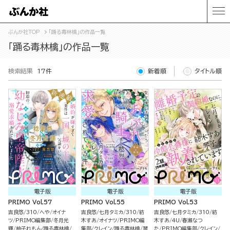
ぶんか社TOP
「踊る毒林檎」の作品一覧
「踊る毒林檎」の作品一覧
検索結果
17件
新着順
タイトル順
電子版
電子版
電子版
PRIMO Vol.57
PRIMO Vol.55
PRIMO Vol.53
吉良悠
310
へや
オイナ
吉良悠
七月タミカ
310
紡
吉良悠
七月タミカ
310
紡
ツ
PRIMO編集部
冬月光
木すあ
オイナツ
PRIMO編
木すあ
4U
春瀬なつ
輝
柚子れもん
踊る毒林檎
集部
クレイン
踊る毒林檎
琴
た
PRIMO編集部
クレイン