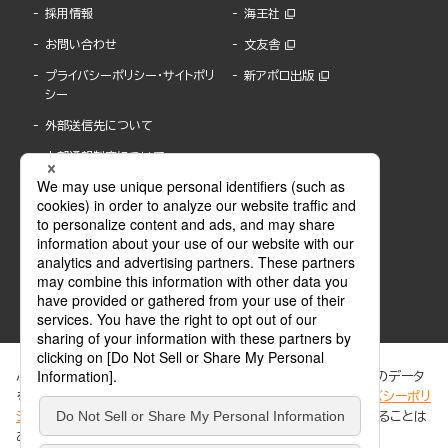
採用情報
海王社
お問い合わせ
文友舎
プライバシーポリシー・サイトポリ
新アポロ出版
シー
外部送信先について
内部通報制度について
ぶんか社が運営するサイトでは、利便性向上のためにCookie等のデータ
を使用しています。 当社のCookieについての詳細は、「
プライバシーポリ
シー
」をご覧ください。当サイトでは、訪問者の個人情報を追跡することは
ABJマークは、この電子書店・電子書籍配信サービスが、著作権者からコンテンツ使用許諾を
ありません。
得た正規版配信サービスであることを示す登録商標(登録番号 第6091713号)です。