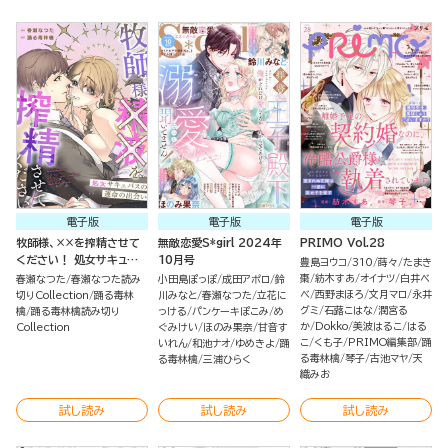
電子版
電子版
電子版
牧師様、××を搾精させて
無敵恋愛S*girl 2024年
PRIMO Vol.28
ください！ 処女サキュバス
10月号
豊島ヨウコ
310
蒔々
たまき
の運命の出会い（単話版）
棗
紡木すあ
オイナツ
白井べ
春瀬なつた
春瀬なつた読み
小田島ぽっぽ
成田アポロ
鈴
べ
西野まほろ
文月マロ
永井
切りCollection
踊る毒林
川みなと
春瀬なつた
立花に
グミ
石蕗こはな
潤宮る
檎
踊る毒林檎読み切り
っける
パンケーキぽこみ
め
か
Dokko
美波はるこ
はる
Collection
ぐみけい
ほのみ果奈
甘音す
こ
くも子
PRIMO編集部
踊
いれん
和池ナオ
ゆめきよ
踊
る毒林檎
琴子
古池マヤ
天
る毒林檎
三浦ひらく
織みお
試し読み
試し読み
試し読み