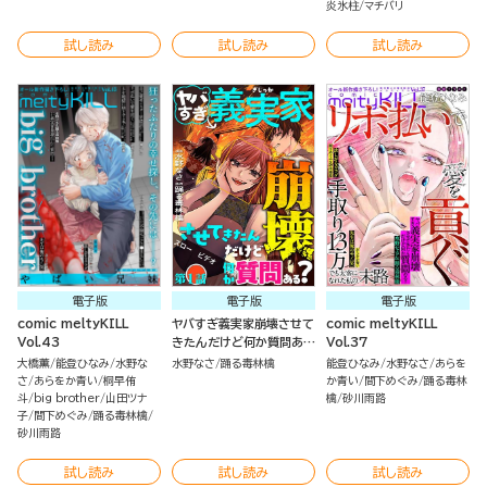
炎氷柱
マチバリ
試し読み
試し読み
試し読み
電子版
電子版
電子版
comic meltyKILL
ヤバすぎ義実家崩壊させて
comic meltyKILL
Vol.43
きたんだけど何か質問あ
Vol.37
る？（分冊版）
大橋薫
能登ひなみ
水野な
水野なさ
踊る毒林檎
能登ひなみ
水野なさ
あらを
さ
あらをか青い
桐早侑
か青い
間下めぐみ
踊る毒林
斗
big brother
山田ツナ
檎
砂川雨路
子
間下めぐみ
踊る毒林檎
砂川雨路
試し読み
試し読み
試し読み