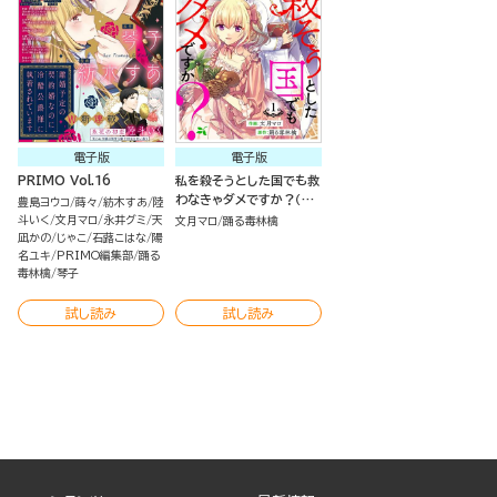
電子版
電子版
PRIMO Vol.16
私を殺そうとした国でも救
わなきゃダメですか？（分
豊島ヨウコ
蒔々
紡木すあ
陸
冊版）
斗いく
文月マロ
永井グミ
天
文月マロ
踊る毒林檎
凪かの
じゃこ
石蕗こはな
陽
名ユキ
PRIMO編集部
踊る
毒林檎
琴子
試し読み
試し読み