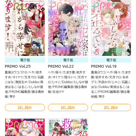
電子版
電子版
電子版
PRIMO Vol.25
PRIMO Vol.22
PRIMO Vol.19
豊島ヨウコ
310
へや
紡木
へや
蒔々
たまき棗
紡木す
豊島ヨウコ
へや
蒔々
たまき
すあ
オイナツ
文月マロ
石蕗
あ
オイナツ
陸斗いく
文月マ
棗
紡木すあ
文月マロ
永井
こはな
潤宮るか
Dokko
美
ロ
じゃこ
Dokko
としなが朋
グミ
天凪かの
じゃこ
石蕗こ
波はるこ
はるこ
としなが朋
佳
PRIMO編集部
踊る毒林
はな
Dokko
美波はるこ
は
佳
PRIMO編集部
踊る毒林
檎
古池マヤ
るこ
PRIMO編集部
踊る毒
檎
琴子
林檎
琴子
試し読み
試し読み
試し読み