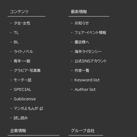
コンテンツ
最新情報
少女・女性
お知らせ
TL
フェア・イベント情報
BL
書店様へ
ライトノベル
海外ライセンシー
青年・一般
公式SNSアカウント
グラビア・写真集
作家一覧
モーター誌
Keyword list
SPECIAL
Author list
Sublicense
マンガよもんが
試し読み
企業情報
グループ会社