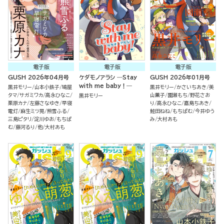
電子版
電子版
電子版
GUSH 2026年04月号
ケダモノアラシ ―Stay
GUSH 2026年01月号
with me baby！―
黒井モリー
山本小鉄子
鳩屋
黒井モリー
かさいちあき
美
タマ
サガミワカ
高永ひなこ
山薫子
園瀬もち
野花さお
黒井モリー
栗原カナ
左藤さなゆき
早寝
り
高永ひなこ
嘉島ちあき
電灯
麻生ミツ晃
熊雪ふる
鮭田ねね
もちぱむ
今井ゆう
三島ピタリ
淀川ゆお
もちぱ
み
大村あも
む
藤河るり
他
大村あも