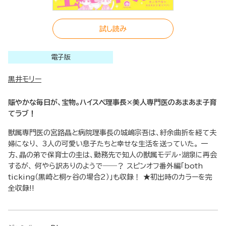
試し読み
電子版
黒井モリー
賑やかな毎日が、宝物。ハイスペ理事長×美人専門医のあまあま子育
てラブ！
獣属専門医の宮路晶と病院理事長の城嶋宗吾は、紆余曲折を経て夫
婦になり、 3人の可愛い息子たちと幸せな生活を送っていた。 一
方、晶の弟で保育士の圭は、勤務先で知人の獣属モデル・湖泉に再会
するが、 何やら訳ありのようで――？ スピンオフ番外編「both
ticking（黒崎と桐ヶ谷の場合2）」も収録！ ★初出時のカラーを完
全収録!!