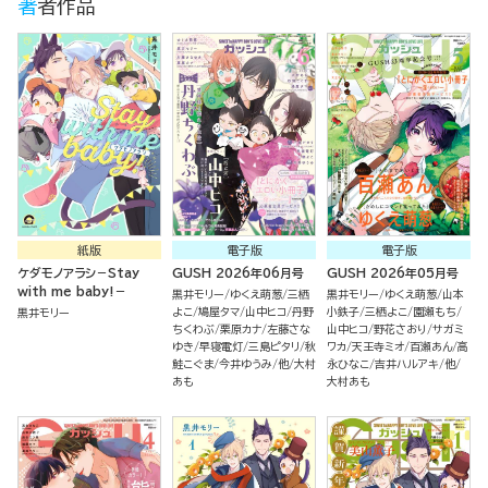
著者作品
紙版
電子版
電子版
ケダモノアラシ－Stay
GUSH 2026年06月号
GUSH 2026年05月号
with me baby!－
黒井モリー
ゆくえ萌葱
三栖
黒井モリー
ゆくえ萌葱
山本
よこ
鳩屋タマ
山中ヒコ
丹野
小鉄子
三栖よこ
園瀬もち
黒井モリー
ちくわぶ
栗原カナ
左藤さな
山中ヒコ
野花さおり
サガミ
ゆき
早寝電灯
三島ピタリ
秋
ワカ
天王寺ミオ
百瀬あん
高
鮭こぐま
今井ゆうみ
他
大村
永ひなこ
吉井ハルアキ
他
あも
大村あも