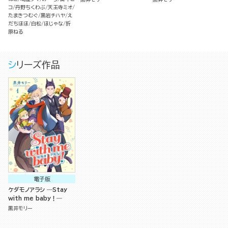
コ
丹野ちくわぶ
天王寺ミオ
たまきつむぐ
黒岩チハヤ
え
だちほほ
白松
ほじゃな
折
原ねる
シリーズ作品
電子版
ケダモノアラシ ―Stay
with me baby！―
黒井モリー