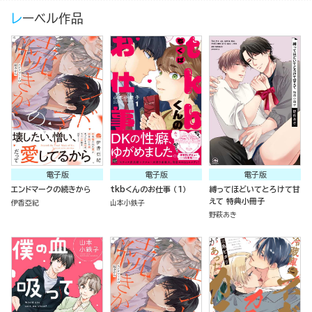
レーベル作品
電子版
電子版
電子版
エンドマークの続きから
tkbくんのお仕事 （1）
縛ってほどいてとろけて甘
えて 特典小冊子
伊香亞紀
山本小鉄子
野萩あき