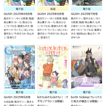
電子版
紙版
電子版
GUSH 2025年09月号
GUSH 2025年9月号
GUSH 2025年7月号
黒井モリー
ゆくえ萌葱
風緒
黒井モリー
ゆくえ萌葱
風緒
黒井モリー
黒木えぬこ
ゆく
美山薫子
みーち
高永ひな
美山薫子
みーち
高永ひな
え萌葱
風緒
美山薫子
山本
こ
ちづなる
嘉島ちあき
黒
こ
ちづなる
嘉島ちあき
黒
小鉄子
ココミ
高永ひなこ
た
岩チハヤ
ろくろこ
ほじゃな
岩チハヤ
ろくろこ
ほじゃな
まきつむぐ
ちづなる
嘉島ち
藤河るり
今井ゆうみ
本山あ
藤河るり
今井ゆうみ
本山あ
あき
鮭田ねね
春山モト
今
こ
音海ちさ
こ
音海ちさ
井ゆうみ
電子版
電子版
電子版
GUSH 2025年6月号
kitty,kitty,kitty！ -ケ
both ticking（アレックス
ダモノアラシ-（分冊版）
と和久の場合）（分冊版） ケ
大和名瀬
黒井モリー
黒木え
ダモノアラシ番外編
ぬこ
鳩屋タマ
みーち
山中ヒ
黒井モリー
黒井モリー