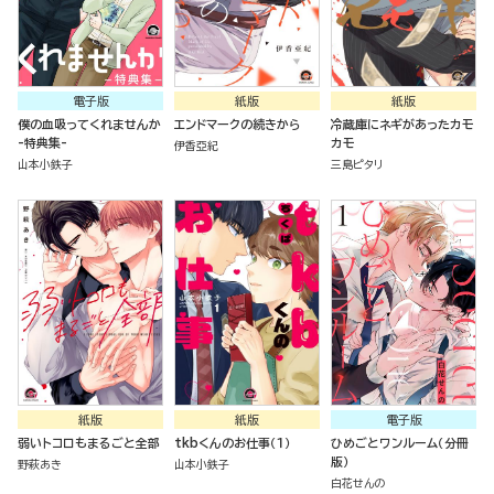
電子版
紙版
紙版
僕の血吸ってくれませんか
エンドマークの続きから
冷蔵庫にネギがあったカモ
-特典集-
カモ
伊香亞紀
山本小鉄子
三島ピタリ
紙版
紙版
電子版
弱いトコロもまるごと全部
tkbくんのお仕事（１）
ひめごとワンルーム（分冊
版）
野萩あき
山本小鉄子
白花せんの