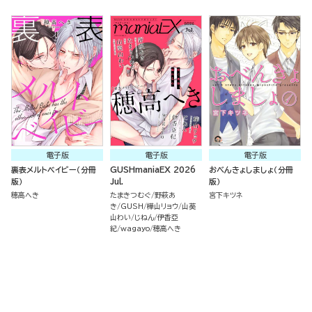
電子版
電子版
電子版
裏表メルトベイビー（分冊
GUSHmaniaEX 2026
おべんきょしましょ（分冊
版）
Jul.
版）
穂高へき
たまきつむぐ
野萩あ
宮下キツネ
き
GUSH
樺山リョウ
山葵
山わい
じねん
伊香亞
紀
wagayo
穂高へき