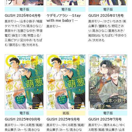
電子版
電子版
電子版
GUSH 2026年04月号
ケダモノアラシ ―Stay
GUSH 2026年01月号
with me baby！―
黒井モリー
山本小鉄子
鳩屋
黒井モリー
かさいちあき
美
タマ
サガミワカ
高永ひなこ
山薫子
園瀬もち
野花さお
黒井モリー
栗原カナ
左藤さなゆき
早寝
り
高永ひなこ
嘉島ちあき
電灯
麻生ミツ晃
熊雪ふる
鮭田ねね
もちぱむ
今井ゆう
三島ピタリ
淀川ゆお
もちぱ
み
大村あも
む
藤河るり
他
大村あも
電子版
紙版
電子版
GUSH 2025年09月号
GUSH 2025年9月号
GUSH 2025年7月号
黒井モリー
ゆくえ萌葱
風緒
黒井モリー
ゆくえ萌葱
風緒
黒井モリー
黒木えぬこ
ゆく
美山薫子
みーち
高永ひな
美山薫子
みーち
高永ひな
え萌葱
風緒
美山薫子
山本