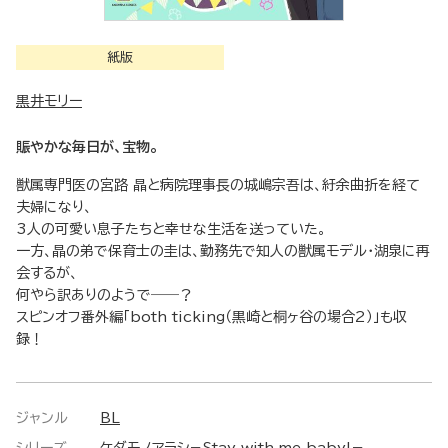
紙版
黒井モリー
賑やかな毎日が、宝物。
獣属専門医の宮路 晶と病院理事長の城嶋宗吾は、紆余曲折を経て
夫婦になり、
3人の可愛い息子たちと幸せな生活を送っていた。
一方、晶の弟で保育士の圭は、勤務先で知人の獣属モデル・湖泉に再
会するが、
何やら訳ありのようで――？
スピンオフ番外編「both ticking（黒崎と桐ヶ谷の場合2）」も収
録！
ジャンル
BL