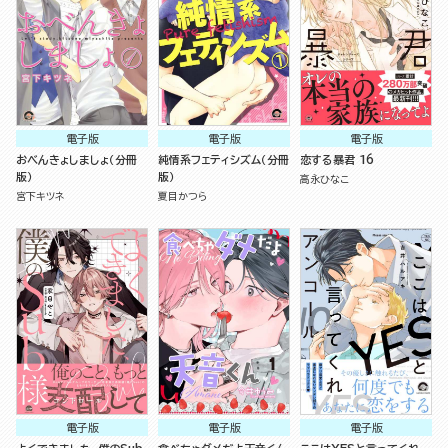
電子版
電子版
電子版
おべんきょしましょ（分冊
純情系フェティシズム（分冊
恋する暴君 16
版）
版）
高永ひなこ
宮下キツネ
夏目かつら
電子版
電子版
電子版