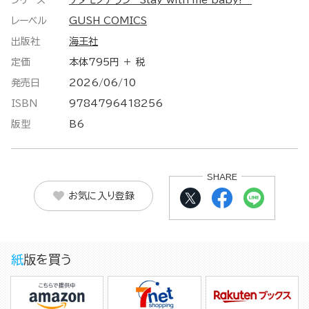
シリーズ
ケダモノアラシ－Stay with me baby!－
レーベル
GUSH COMICS
出版社
海王社
定価
本体795円 ＋ 税
発売日
2026/06/10
ISBN
9784796418256
版型
B6
SHARE
お気に入り登録
紙版を買う