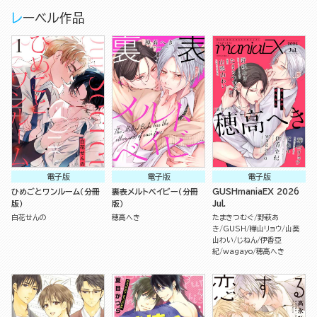
レーベル作品
電子版
電子版
電子版
ひめごとワンルーム（分冊
裏表メルトベイビー（分冊
GUSHmaniaEX 2026
版）
版）
Jul.
白花せんの
穂高へき
たまきつむぐ
野萩あ
き
GUSH
樺山リョウ
山葵
山わい
じねん
伊香亞
紀
wagayo
穂高へき