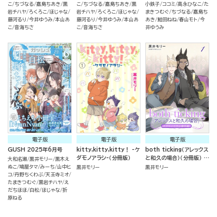
こ
ちづなる
嘉島ちあき
黒
こ
ちづなる
嘉島ちあき
黒
小鉄子
ココミ
高永ひなこ
た
岩チハヤ
ろくろこ
ほじゃな
岩チハヤ
ろくろこ
ほじゃな
まきつむぐ
ちづなる
嘉島ち
藤河るり
今井ゆうみ
本山あ
藤河るり
今井ゆうみ
本山あ
あき
鮭田ねね
春山モト
今
こ
音海ちさ
こ
音海ちさ
井ゆうみ
電子版
電子版
電子版
GUSH 2025年6月号
kitty,kitty,kitty！ -ケ
both ticking（アレックス
ダモノアラシ-（分冊版）
と和久の場合）（分冊版） ケ
大和名瀬
黒井モリー
黒木え
ダモノアラシ番外編
ぬこ
鳩屋タマ
みーち
山中ヒ
黒井モリー
黒井モリー
コ
丹野ちくわぶ
天王寺ミオ
たまきつむぐ
黒岩チハヤ
え
だちほほ
白松
ほじゃな
折
原ねる