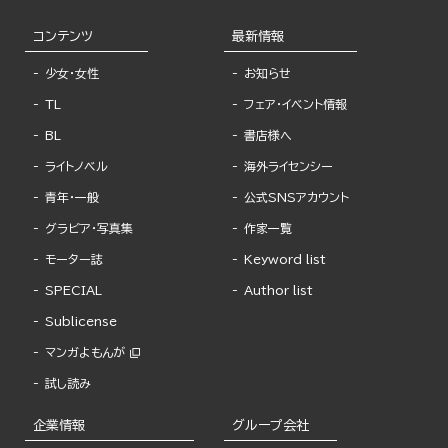
コンテンツ
最新情報
少女・女性
お知らせ
TL
フェア・イベント情報
BL
書店様へ
ライトノベル
海外ライセンシー
青年・一般
公式SNSアカウント
グラビア・写真集
作家一覧
モーター誌
Keyword list
SPECIAL
Author list
Sublicense
マンガよもんが
試し読み
企業情報
グループ会社