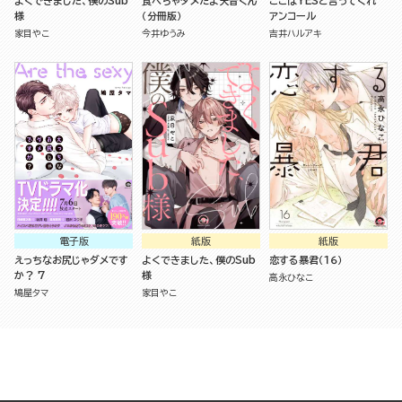
よくできました、僕のSub
食べちゃダメだよ天音くん
ここはYESと言ってくれ
様
（分冊版）
アンコール
家目やこ
今井ゆうみ
吉井ハルアキ
電子版
紙版
紙版
えっちなお尻じゃダメです
よくできました、僕のSub
恋する暴君（１６）
か？ 7
様
高永ひなこ
鳩屋タマ
家目やこ