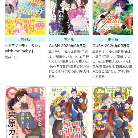
電子版
電子版
電子版
ケダモノアラシ ―Stay
GUSH 2026年06月号
GUSH 2026年05月号
with me baby！―
黒井モリー
ゆくえ萌葱
三栖
黒井モリー
ゆくえ萌葱
山本
よこ
鳩屋タマ
山中ヒコ
丹野
小鉄子
三栖よこ
園瀬もち
黒井モリー
ちくわぶ
栗原カナ
左藤さな
山中ヒコ
野花さおり
サガミ
ゆき
早寝電灯
三島ピタリ
秋
ワカ
天王寺ミオ
百瀬あん
高
鮭こぐま
今井ゆうみ
他
大村
永ひなこ
吉井ハルアキ
他
あも
大村あも