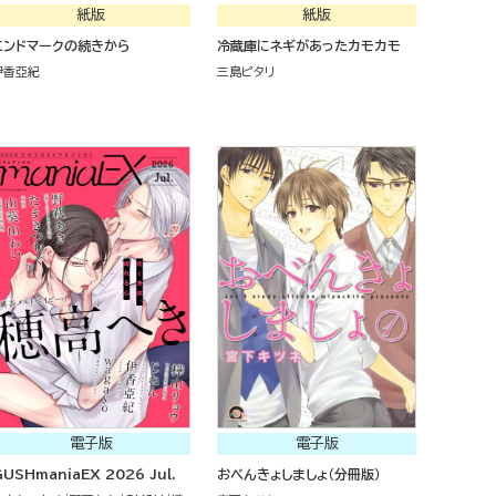
紙版
紙版
エンドマークの続きから
冷蔵庫にネギがあったカモカモ
伊香亞紀
三島ピタリ
電子版
電子版
USHmaniaEX 2026 Jul.
おべんきょしましょ（分冊版）