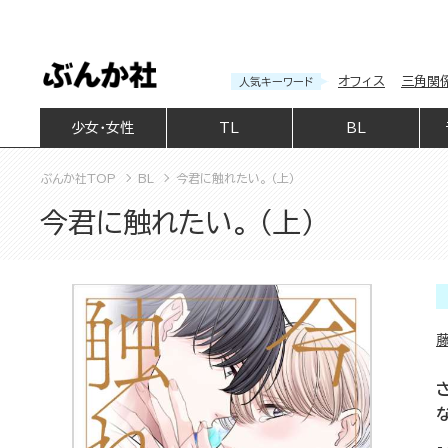
オフィス
三角関
人気キーワード
少女・女性
TL
BL
ぶんか社TOP
BL
今君に触れたい。 （上）
今君に触れたい。 （上）