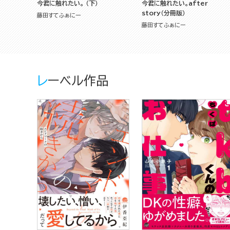
今君に触れたい。 （下）
今君に触れたい。after
story（分冊版）
藤田すてふぁにー
藤田すてふぁにー
レーベル作品