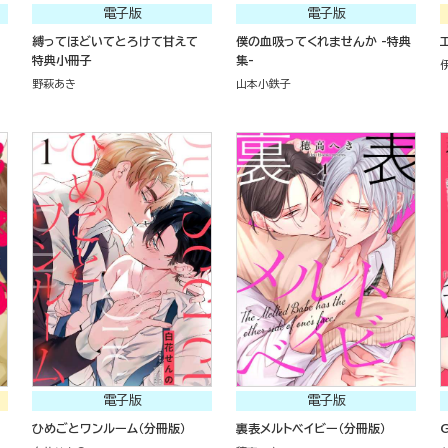
電子版
電子版
縛ってほどいてとろけて甘えて
僕の血吸ってくれませんか -特典
特典小冊子
集-
野萩あき
山本小鉄子
電子版
電子版
ひめごとワンルーム（分冊版）
裏表メルトベイビー（分冊版）
G