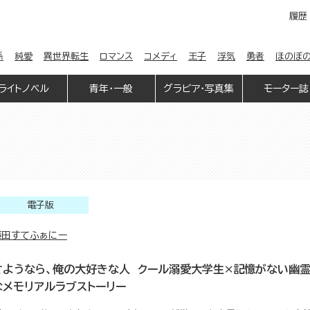
履歴
係
純愛
異世界転生
ロマンス
コメディ
王子
浮気
勇者
ほのぼ
ライトノベル
青年・一般
グラビア・写真集
モーター誌
電子版
藤田すてふぁにー
さようなら、俺の大好きな人 クール溺愛大学生×記憶がない幽霊
なメモリアルラブストーリー