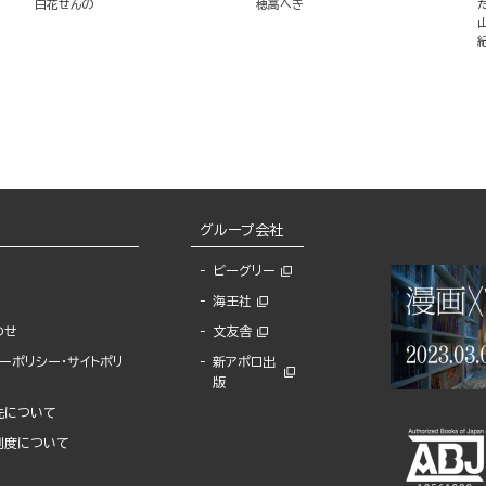
白花せんの
穂高へき
グループ会社
ビーグリー
海王社
わせ
文友舎
ーポリシー・サイトポリ
新アポロ出
版
先について
制度について