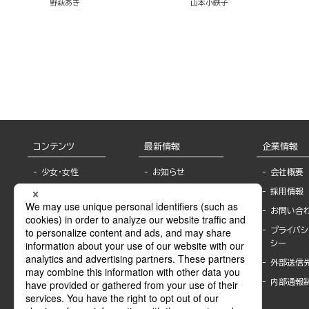
野萩あき
山本小鉄子
コンテンツ
最新情報
企業情報
少女・女性
お知らせ
会社概要
TL
フェア・イベント情
採用情報
報
BL
お問い合
書店様へ
ライトノベル
プライバシ
海外ライセンシー
シー
青年・一般
公式SNSアカウ
外部送信
グラビア・写真
ント
集
内部通報
作家一覧
モーター誌