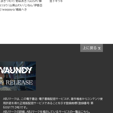
たまきつむぐ
野萩あき
GUSH
樺
宮下キツネ
山リョウ
山葵山わい
じねん
伊香亞
紀
wagayo
穂高へき
上に戻る
ABJマークは、この電子書店・電子書籍配信サービスが、著作権者からコンテンツ使
用許諾を得た正規版配信サービスであることを示す登録商標(登録番号 第
6091713号)です。
ABJマークの詳細、ABJマークを掲示しているサービスの一覧はこちら。