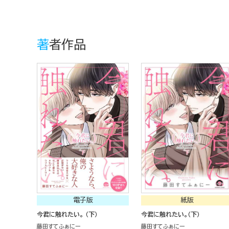
著者作品
電子版
紙版
今君に触れたい。 （下）
今君に触れたい。（下）
藤田すてふぁにー
藤田すてふぁにー