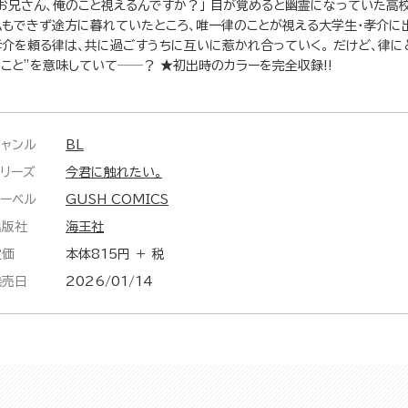
「お兄さん、俺のこと視えるんですか？」 目が覚めると幽霊になっていた高校
仏もできず途方に暮れていたところ、唯一律のことが視える大学生・孝介に出
孝介を頼る律は、共に過ごすうちに互いに惹かれ合っていく。 だけど、律に
ること”を意味していて──？ ★初出時のカラーを完全収録!!
ジャンル
BL
シリーズ
今君に触れたい。
レーベル
GUSH COMICS
出版社
海王社
定価
本体815円 ＋ 税
発売日
2026/01/14