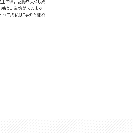
生の律。 記憶を失くし成
会う。 記憶が戻るまで
とって成仏は“孝介と離れ