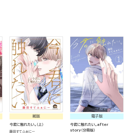
紙版
電子版
今君に触れたい。（上）
今君に触れたい。after
story（分冊版）
藤田すてふぁにー