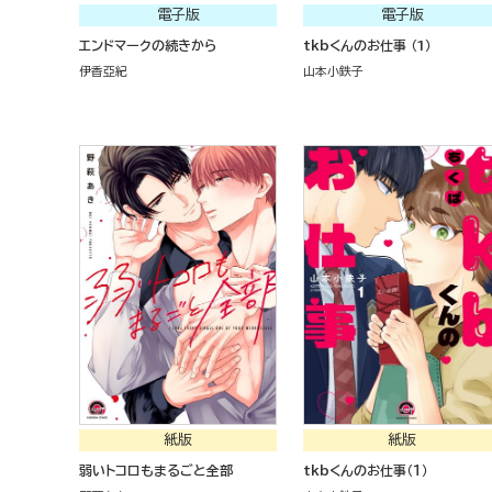
電子版
電子版
エンドマークの続きから
tkbくんのお仕事 （1）
伊香亞紀
山本小鉄子
紙版
紙版
弱いトコロもまるごと全部
tkbくんのお仕事（１）