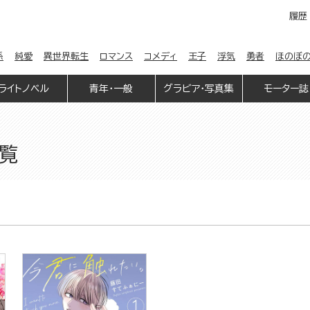
履歴
係
純愛
異世界転生
ロマンス
コメディ
王子
浮気
勇者
ほのぼ
ライトノベル
青年・一般
グラビア・写真集
モーター誌
一覧