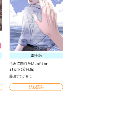
電子版
今君に触れたい。after
story（分冊版）
藤田すてふぁにー
試し読み