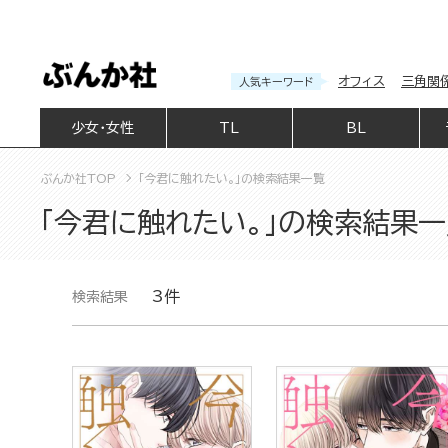
オフィス
三角関
人気キーワード
少女・女性
TL
BL
ぶんか社TOP
「今君に触れたい。」の検索結果一覧
「今君に触れたい。」の検索結果
3件
検索結果