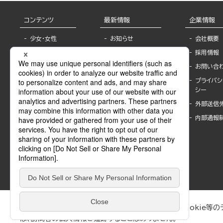
コンテンツ
最新情報
企業情報
少女・女性
お知らせ
会社概要
TL
フェア・イベント情
採用情報
報
BL
お問い合
書店様へ
ライトノベル
プライバシ
海外ライセンシー
シー
青年・一般
公式SNSアカウ
外部送信
グラビア・写真
ント
集
内部通報
作家一覧
モーター誌
Keyword list
SPECIAL
Author list
Sublicense
マンガよもん
が
試し読み
ぶんか社が運営するサイトでは、利便性向上のためにCookie等のデ
は、訪問者の個人情報を追跡することはありません。