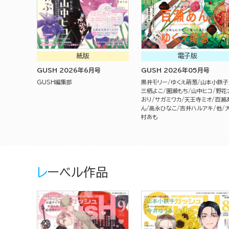
紙版
電子版
GUSH 2026年6月号
GUSH 2026年05月号
GUSH編集部
黒井モリー
ゆくえ萌葱
山本小鉄子
三栖よこ
園瀬もち
山中ヒコ
野花
おり
サガミワカ
天王寺ミオ
百瀬
ん
高永ひなこ
吉井ハルアキ
他
村あも
レーベル作品