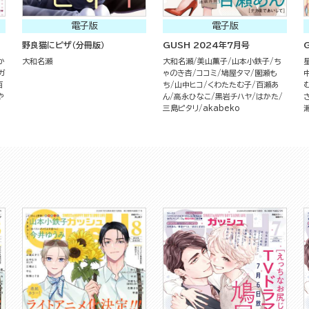
電子版
電子版
野良猫にピザ（分冊版）
GUSH 2024年7月号
か
大和名瀬
大和名瀬
美山薫子
山本小鉄子
ち
ガ
ゃのき杏
ココミ
鳩屋タマ
園瀬も
百
ち
山中ヒコ
くわたたむ子
百瀬あ
や
ん
高永ひなこ
黒岩チハヤ
はかた
三島ピタリ
akabeko