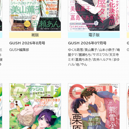
紙版
電子版
GUSH 2026年8月号
GUSH 2026年07月号
三
GUSH編集部
ゆくえ萌葱
美山薫子
山本小鉄子
鳩
ち
屋タマ
園瀬もち
サガミワカ
天王寺
寝
ミオ
嘉島ちあき
吉井ハルアキ
まゆ
ゆ
ハル
他
やん