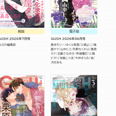
紙版
電子版
GUSH 2026年7月号
GUSH 2026年06月号
GUSH編集部
黒井モリー
ゆくえ萌葱
三栖よこ
鳩
屋タマ
山中ヒコ
丹野ちくわぶ
栗原
カナ
左藤さなゆき
早寝電灯
三島
ピタリ
秋鮭こぐま
今井ゆうみ
他
大村あも