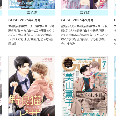
電子版
電子版
GUSH 2025年6月号
GUSH 2025年5月号
大和名瀬
黒井モリー
黒木えぬこ
鳩
星名あんじ
大和名瀬
黒木えぬこ
風
屋タマ
みーち
山中ヒコ
丹野ちくわ
緒
かさいちあき
山本小鉄子
朝川
ぶ
天王寺ミオ
たまきつむぐ
黒岩チ
さい
百瀬あん
高永ひなこ
たまきつ
ハヤ
えだちほほ
白松
ほじゃな
折
むぐ
ちづなる
春山モト
もちぱむ
原ねる
今井ゆうみ