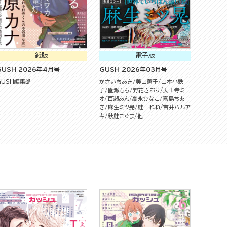
紙版
電子版
GUSH 2026年4月号
GUSH 2026年03月号
GUSH編集部
かさいちあき
美山薫子
山本小鉄
子
園瀬もち
野花さおり
天王寺ミ
オ
百瀬あん
高永ひなこ
嘉島ちあ
き
麻生ミツ晃
鮭田ねね
吉井ハルア
キ
秋鮭こぐま
他