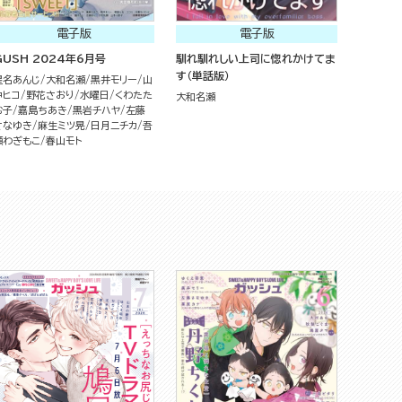
電子版
電子版
GUSH 2024年6月号
馴れ馴れしい上司に惚れかけてま
す（単話版）
星名あんじ
大和名瀬
黒井モリー
山
中ヒコ
野花さおり
水曜日
くわたた
大和名瀬
む子
嘉島ちあき
黒岩チハヤ
左藤
さなゆき
麻生ミツ晃
日月ニチカ
吾
瀬わぎもこ
春山モト