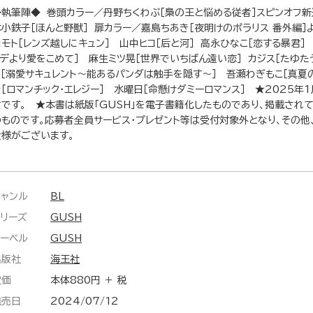
◆執筆陣◆ 巻頭カラー／丹野ちくわぶ［梟の王と悩める従者］スピンオフ新
本小鉄子［ほんと野獣］ 扉カラー／嘉島ちあき［夜明けのポラリス 番外編］
山モト［レンズ越しにキュン］ 山中ヒコ［后と河］ 高永ひなこ［恋する暴君］
イデより愛をこめて］ 麻生ミツ晃［世界でいちばん遠い恋］ カジス［たゆた
え［溺愛サキュレント～能あるパンダは触手を隠す～］ 吾瀬わぎもこ［真夏
き［ロマンチック・エレジー］ 水曜日［命懸けダミーロマンス］ ★2025年
信です。 ★本書は紙版「GUSH」を電子書籍化したものであり、掲載され
のものです。応募者全員サービス・プレゼント等は受付対象外となり、その他
仕様がございます。
ジャンル
BL
シリーズ
GUSH
レーベル
GUSH
出版社
海王社
定価
本体880円 ＋ 税
発売日
2024/07/12