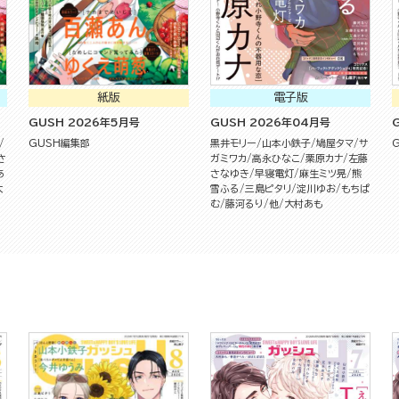
紙版
電子版
GUSH 2026年5月号
GUSH 2026年04月号
GUSH編集部
黒井モリー
山本小鉄子
鳩屋タマ
サ
さ
ガミワカ
高永ひなこ
栗原カナ
左藤
あ
さなゆき
早寝電灯
麻生ミツ晃
熊
大
雪ふる
三島ピタリ
淀川ゆお
もちぱ
む
藤河るり
他
大村あも