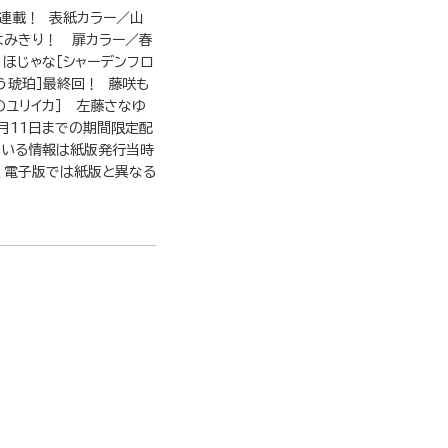
連載！ 表紙カラー／山
よみきり！ 扉カラー／春
 ほじゃな［シャーデンフロ
う琥珀］最終回！ 藤咲も
のユリイカ］ 左藤さなゆ
1月11日までの期間限定配
ている情報は紙版発行当時
、電子版では紙版と異なる