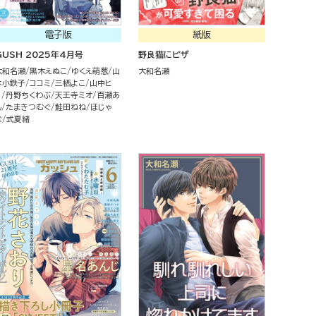
電子版
紙版
GUSH 2025年4月号
野良猫にピザ
大和名瀬
黒木えぬこ
ゆくえ萌葱
山
大和名瀬
本小鉄子
ココミ
三栖よこ
山中ヒ
コ
丹野ちくわぶ
天王寺ミオ
百瀬あ
ん
たまきつむぐ
鮭田ねね
ほじゃ
な
式夏緒