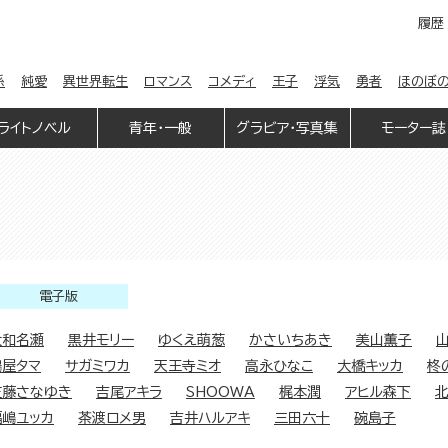
履歴
係
純愛
異世界転生
ロマンス
コメディ
王子
浮気
勇者
ほのぼ
ライトノベル
青年・一般
グラビア・写真集
モーター誌
電子版
大和名瀬
黒井モリー
ゆくえ萌葱
かさいちあき
美山薫子
鳩屋タマ
サガミワカ
天王寺ミオ
高永ひなこ
大橋キッカ
柊
左藤さなゆき
吉尾アキラ
SHOOWA
梶本潤
アヒル森下
福嶋ユッカ
茶渡ロメ男
吉井ハルアキ
三田六十
碗島子