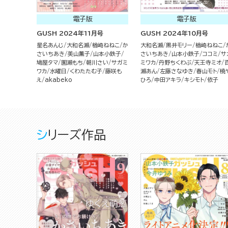
電子版
電子版
GUSH 2024年11月号
GUSH 2024年10月号
星名あんじ
大和名瀬
楢崎ねねこ
か
大和名瀬
黒井モリー
楢崎ねねこ
さいちあき
美山薫子
山本小鉄子
さいちあき
山本小鉄子
ココミ
サ
鳩屋タマ
園瀬もち
朝川さい
サガミ
ミワカ
丹野ちくわぶ
天王寺ミオ
ワカ
水曜日
くわたたむ子
藤咲も
瀬あん
左藤さなゆき
春山モト
橈
え
akabeko
ひろ
中田アキラ
キシモト
依子
シリーズ作品