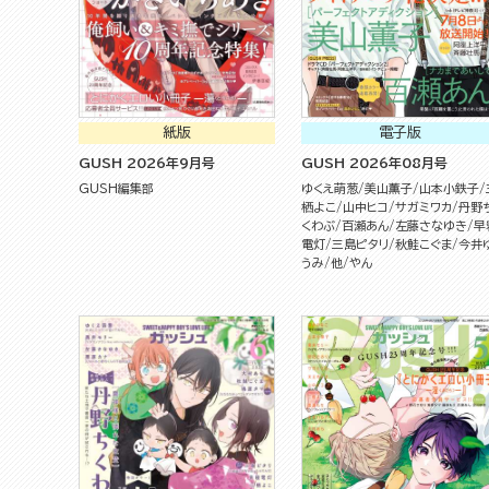
紙版
電子版
GUSH 2026年9月号
GUSH 2026年08月号
GUSH編集部
ゆくえ萌葱
美山薫子
山本小鉄子
栖よこ
山中ヒコ
サガミワカ
丹野
くわぶ
百瀬あん
左藤さなゆき
早
電灯
三島ピタリ
秋鮭こぐま
今井
うみ
他
やん