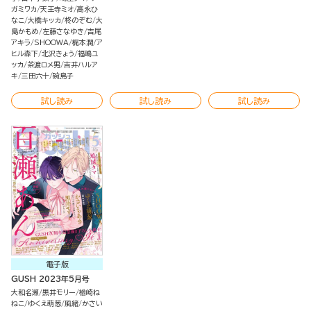
ガミワカ
天王寺ミオ
高永ひ
なこ
大橋キッカ
柊のぞむ
大
島かもめ
左藤さなゆき
吉尾
アキラ
SHOOWA
梶本潤
ア
ヒル森下
北沢きょう
福嶋ユ
ッカ
茶渡ロメ男
吉井ハルア
キ
三田六十
碗島子
試し読み
試し読み
試し読み
電子版
GUSH 2023年5月号
大和名瀬
黒井モリー
楢崎ね
ねこ
ゆくえ萌葱
風緒
かさい