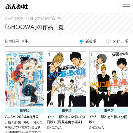
ぶんか社TOP
「SHOOWA」の作品一覧
「SHOOWA」の作品一覧
検索結果
4件
新着順
タイトル順
電子版
電子版
電子版
GUSH 2024年8月号
イベリコ豚と恋の奴隷。（分
イベリコ豚と恋と椿。（分冊
冊版） 【源路＆吉宗編4】
版）
大和名瀬
黒井モリー
ゆくえ
萌葱
かさいちあき
美山薫
SHOOWA
SHOOWA
子
山本小鉄子
鳩屋タマ
サ