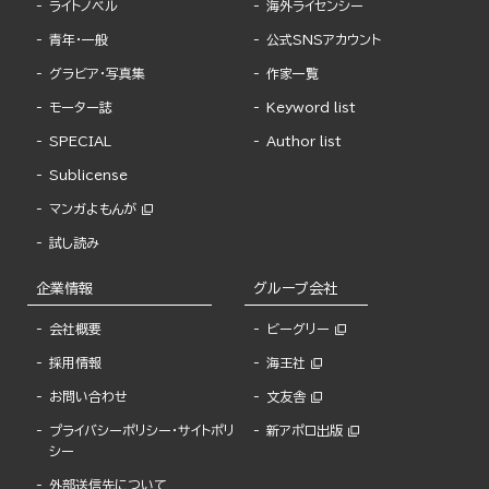
ライトノベル
海外ライセンシー
青年・一般
公式SNSアカウント
グラビア・写真集
作家一覧
モーター誌
Keyword list
SPECIAL
Author list
Sublicense
マンガよもんが
試し読み
企業情報
グループ会社
会社概要
ビーグリー
採用情報
海王社
お問い合わせ
文友舎
プライバシーポリシー・サイトポリ
新アポロ出版
シー
外部送信先について