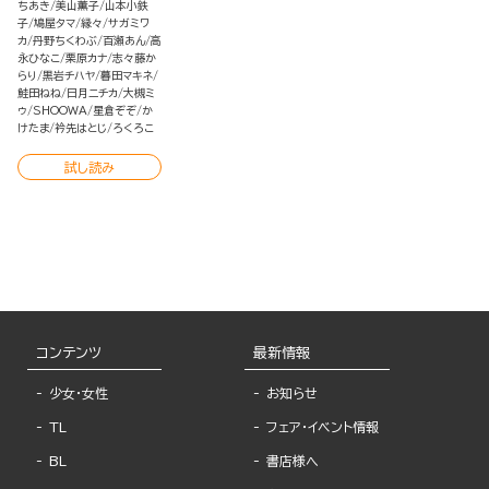
ちあき
美山薫子
山本小鉄
子
鳩屋タマ
縁々
サガミワ
カ
丹野ちくわぶ
百瀬あん
高
永ひなこ
栗原カナ
志々藤か
らり
黒岩チハヤ
暮田マキネ
鮭田ねね
日月ニチカ
大槻ミ
ゥ
SHOOWA
星倉ぞぞ
か
けたま
衿先はとじ
ろくろこ
試し読み
コンテンツ
最新情報
少女・女性
お知らせ
TL
フェア・イベント情報
BL
書店様へ