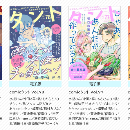
電子版
電子版
comicタント Vol.78
comicタント Vol.77
c
水槻れん
沖田×華
狼
もえきち
ひ
水槻れん
沖田×華
あさひよひ
狼
ぐちにちほ
さくましおり
えき
谷口菜津子
もえきち
さくましおり
あ
comicタント編集部
稲村カブネ
えきあ
comicタント編集部
稲村カ
三浦マキ
天池康夫
尚騎ユウ
三河
ブネ
三浦マキ
天池康夫
尚騎ユウ
嗚
尻あび
meeco
冴時涼月
森マシ
三河尻あび
meeco
冴時涼月
森マ
ミ
真田往里
藤原嗚呼子
ゆーぐち
シミ
真田往里