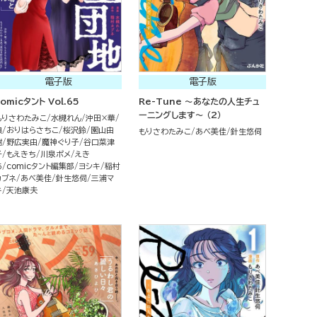
電子版
電子版
omicタント Vol.65
Re-Tune ～あなたの人生チュ
ーニングします～ （2）
もりさわたみこ
水槻れん
沖田×華
狼
おりはらさちこ
桜沢鈴
園山由
もりさわたみこ
あべ美佳
針生悠伺
樹
野広実由
魔神ぐり子
谷口菜津
子
もえきち
川泉ポメ
えき
あ
comicタント編集部
ヨシキ
稲村
カブネ
あべ美佳
針生悠伺
三浦マ
キ
天池康夫