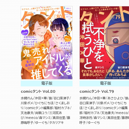
電子版
電子版
comicタント Vol.80
comicタント Vol.79
水槻れん
沖田×華
狼
谷口菜津子
水槻れん
沖田×華
あさひよひ
狼
川泉ポメ
ひぐちにちほ
さくましお
谷口菜津子
川泉ポメ
ひぐちにち
り
comicタント編集部
稲村カブネ
ほ
さくましおり
comicタント編集
天池康夫
尚騎ユウ
三河尻あ
部
稲村カブネ
天池康夫
meeco
び
meeco
森マシミ
真田往里
藤
冴時涼月
森マシミ
真田往里
藤原
原嗚呼子
ゆーぐち
タカツアキ
呼子
ゆーぐち