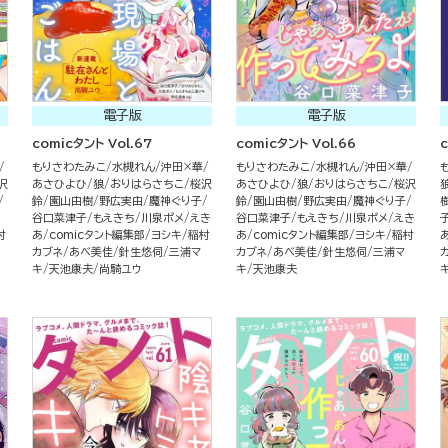
電子版
電子版
comicタント Vol.67
comicタント Vol.66
c
もりさわたみこ
水槻れん
沖田×華
もりさわたみこ
水槻れん
沖田×華
沢
あさひよひ
狼
おりはらさちこ
桜沢
あさひよひ
狼
おりはらさちこ
桜沢
鈴
園山由樹
野広実由
魔神ぐり子
鈴
園山由樹
野広実由
魔神ぐり子
谷口菜津子
もえきち
川泉ポメ
えき
谷口菜津子
もえきち
川泉ポメ
えき
村
あ
comicタント編集部
ヨシキ
稲村
あ
comicタント編集部
ヨシキ
稲村
カブネ
あべ美佳
針生悠伺
三浦マ
カブネ
あべ美佳
針生悠伺
三浦マ
キ
天池康夫
尚騎ユウ
キ
天池康夫