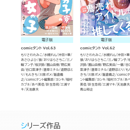
電子版
電子版
comicタント Vol.63
comicタント Vol.62
もりさわたみこ
水槻れん
沖田×華
もりさわたみこ
水槻れん
沖田×華
あさひよひ
狼
おりはらさちこ
三ノ
狼
おりはらさちこ
三ノ輪ブン子
輪ブン子
桜沢鈴
園山由樹
野広実
沢鈴
園山由樹
野広実由
一徹
谷
由
谷口菜津子
唐草ミチル
道野ほと
菜津子
唐草ミチル
道野ほとり
も
り
もえきち
川泉ポメ
飯倉義
きち
川泉ポメ
飯倉義之
comicタ
之
comicタント編集部
ヨシキ
稲村
ント編集部
ヨシキ
稲村カブネ
あ
カブネ
あべ美佳
針生悠伺
三浦マ
美佳
針生悠伺
三浦マキ
天池康夫
キ
天池康夫
青山裕企
シリーズ作品