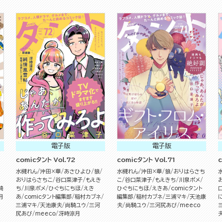
電子版
電子版
comicタント Vol.72
comicタント Vol.71
c
ひ
水槻れん
沖田×華
あさひよひ
狼
水槻れん
沖田×華
狼
おりはらさち
おりはらさちこ
谷口菜津子
もえき
こ
谷口菜津子
もえきち
川泉ポメ
騎
ち
川泉ポメ
ひぐちにちほ
えき
ひぐちにちほ
えきあ
comicタント
月
あ
comicタント編集部
稲村カブネ
編集部
稲村カブネ
三浦マキ
天池康
三浦マキ
天池康夫
尚騎ユウ
三河
夫
尚騎ユウ
三河尻あび
meeco
尻あび
meeco
冴時涼月