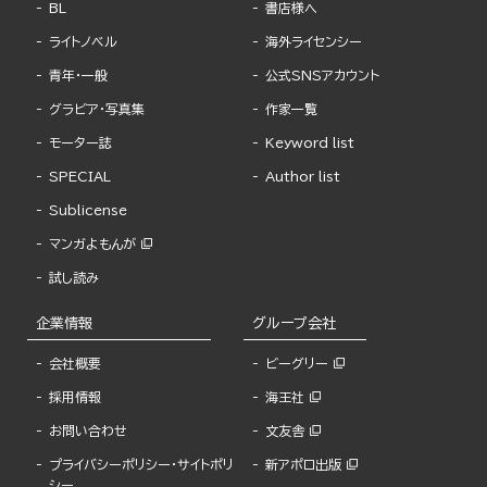
BL
書店様へ
ライトノベル
海外ライセンシー
青年・一般
公式SNSアカウント
グラビア・写真集
作家一覧
モーター誌
Keyword list
SPECIAL
Author list
Sublicense
マンガよもんが
試し読み
企業情報
グループ会社
会社概要
ビーグリー
採用情報
海王社
お問い合わせ
文友舎
プライバシーポリシー・サイトポリ
新アポロ出版
シー