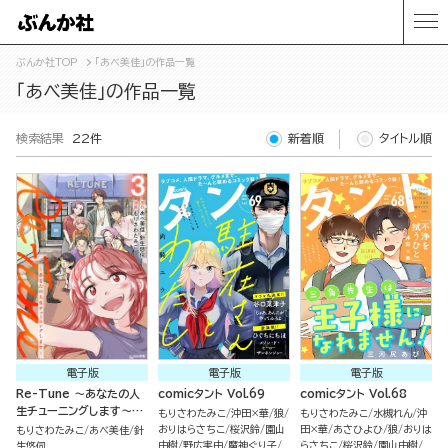
ぶんか社TOP
「あべ美佳」の作品一覧
「あべ美佳」の作品一覧
検索結果
22件
新着順
タイトル順
電子版
電子版
電子版
Re-Tune ～あなたの人
comicタント Vol.69
comicタント Vol.68
生チューニングします～
もりさわたみこ
沖田×華
狼
もりさわたみこ
水槻れん
沖
（3）
おりはらさちこ
桜沢鈴
園山
田×華
あさひよひ
狼
おりは
もりさわたみこ
あべ美佳
針
由樹
野広実由
魔神ぐり子
らさちこ
桜沢鈴
園山由樹
生悠伺