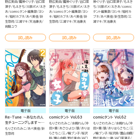
野広実由
魔神ぐり子
谷口菜
野広実由
魔神ぐり子
谷口菜
神ぐり子
谷口菜津子
もえき
津子
もえきち
川泉ポメ
えき
津子
もえきち
川泉ポメ
えき
ち
川泉ポメ
えきあ
comic
あ
comicタント編集部
ヨシ
あ
comicタント編集部
ヨシ
タント編集部
ヨシキ
稲村カ
キ
稲村カブネ
あべ美佳
針
キ
稲村カブネ
あべ美佳
針
ブネ
あべ美佳
針生悠伺
三
生悠伺
三浦マキ
天池康夫
生悠伺
三浦マキ
天池康夫
浦マキ
天池康夫
尚騎ユウ
試し読み
試し読み
試し読み
電子版
電子版
電子版
Re-Tune ～あなたの人
comicタント Vol.63
comicタント Vol.62
生チューニングします～
もりさわたみこ
水槻れん
沖
もりさわたみこ
水槻れん
沖
（2）
田×華
あさひよひ
狼
おりは
田×華
狼
おりはらさちこ
三
もりさわたみこ
あべ美佳
針
らさちこ
三ノ輪ブン子
桜沢
ノ輪ブン子
桜沢鈴
園山由樹
生悠伺
鈴
園山由樹
野広実由
谷口
野広実由
一徹
谷口菜津子