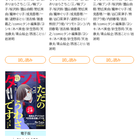
おりはらさちこ
三ノ輪ブン
おりはらさちこ
三ノ輪ブン
三ノ輪ブン子
桜沢鈴
園山由
子
桜沢鈴
園山由樹
野広実
子
桜沢鈴
園山由樹
野広実
樹
野広実由
魔神ぐり子
成
由
魔神ぐり子
成見香穂
一
由
魔神ぐり子
成見香穂
一
見香穂
一徹
谷口菜津子
熊
徹
道野ほとり
宮古蜂
飯倉
徹
谷口菜津子
道野ほとり
田プウ助
内田春菊
宮古
義之
comicタント編集部
ヨ
熊田プウ助
マツモトヨシコ
内
蜂
comicタント編集部
ヨシ
シキ
あべ美佳
針生悠伺
天
田春菊
宮古蜂
飯倉義
キ
あべ美佳
針生悠伺
天池
池康夫
青山裕企
西宮ことり
之
comicタント編集部
ヨシ
康夫
青山裕企
西宮ことり
岩
岩波明
キ
あべ美佳
針生悠伺
天池
波明
康夫
青山裕企
西宮ことり
岩
波明
試し読み
試し読み
試し読み
電子版