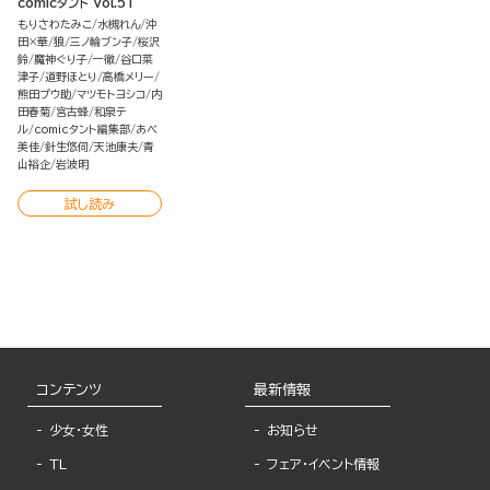
comicタント Vol.51
もりさわたみこ
水槻れん
沖
田×華
狼
三ノ輪ブン子
桜沢
鈴
魔神ぐり子
一徹
谷口菜
津子
道野ほとり
高橋メリー
熊田プウ助
マツモトヨシコ
内
田春菊
宮古蜂
和泉テ
ル
comicタント編集部
あべ
美佳
針生悠伺
天池康夫
青
山裕企
岩波明
試し読み
コンテンツ
最新情報
少女・女性
お知らせ
TL
フェア・イベント情報