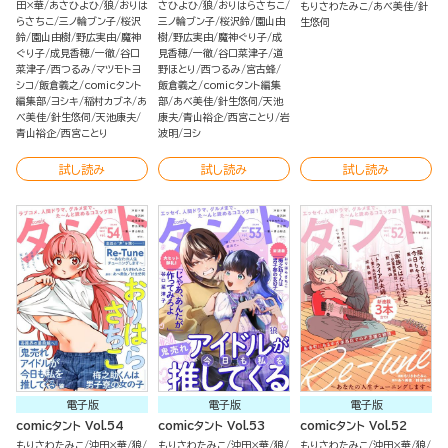
（分冊版）
田×華
あさひよひ
狼
おりは
さひよひ
狼
おりはらさちこ
もりさわたみこ
あべ美佳
針
らさちこ
三ノ輪ブン子
桜沢
三ノ輪ブン子
桜沢鈴
園山由
生悠伺
鈴
園山由樹
野広実由
魔神
樹
野広実由
魔神ぐり子
成
ぐり子
成見香穂
一徹
谷口
見香穂
一徹
谷口菜津子
道
菜津子
西つるみ
マツモトヨ
野ほとり
西つるみ
宮古蜂
シコ
飯倉義之
comicタント
飯倉義之
comicタント編集
編集部
ヨシキ
稲村カブネ
あ
部
あべ美佳
針生悠伺
天池
べ美佳
針生悠伺
天池康夫
康夫
青山裕企
西宮ことり
岩
青山裕企
西宮ことり
波明
ヨシ
試し読み
試し読み
試し読み
電子版
電子版
電子版
comicタント Vol.54
comicタント Vol.53
comicタント Vol.52
もりさわたみこ
沖田×華
狼
もりさわたみこ
沖田×華
狼
もりさわたみこ
沖田×華
狼