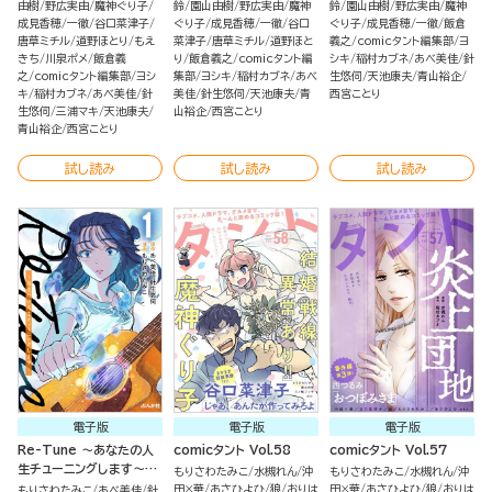
由樹
野広実由
魔神ぐり子
鈴
園山由樹
野広実由
魔神
鈴
園山由樹
野広実由
魔神
成見香穂
一徹
谷口菜津子
ぐり子
成見香穂
一徹
谷口
ぐり子
成見香穂
一徹
飯倉
唐草ミチル
道野ほとり
もえ
菜津子
唐草ミチル
道野ほと
義之
comicタント編集部
ヨ
きち
川泉ポメ
飯倉義
り
飯倉義之
comicタント編
シキ
稲村カブネ
あべ美佳
針
之
comicタント編集部
ヨシ
集部
ヨシキ
稲村カブネ
あべ
生悠伺
天池康夫
青山裕企
キ
稲村カブネ
あべ美佳
針
美佳
針生悠伺
天池康夫
青
西宮ことり
生悠伺
三浦マキ
天池康夫
山裕企
西宮ことり
青山裕企
西宮ことり
試し読み
試し読み
試し読み
電子版
電子版
電子版
Re-Tune ～あなたの人
comicタント Vol.58
comicタント Vol.57
生チューニングします～
もりさわたみこ
水槻れん
沖
もりさわたみこ
水槻れん
沖
（1）
田×華
あさひよひ
狼
おりは
田×華
あさひよひ
狼
おりは
もりさわたみこ
あべ美佳
針