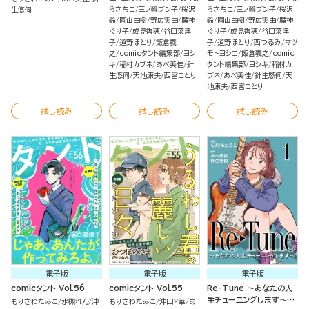
らさちこ
三ノ輪ブン子
桜沢
らさちこ
三ノ輪ブン子
桜沢
生悠伺
鈴
園山由樹
野広実由
魔神
鈴
園山由樹
野広実由
魔神
ぐり子
成見香穂
谷口菜津
ぐり子
成見香穂
谷口菜津
子
道野ほとり
飯倉義
子
道野ほとり
西つるみ
マツ
之
comicタント編集部
ヨシ
モトヨシコ
飯倉義之
comic
キ
稲村カブネ
あべ美佳
針
タント編集部
ヨシキ
稲村カ
生悠伺
天池康夫
西宮ことり
ブネ
あべ美佳
針生悠伺
天
池康夫
西宮ことり
試し読み
試し読み
試し読み
電子版
電子版
電子版
comicタント Vol.56
comicタント Vol.55
Re-Tune ～あなたの人
生チューニングします～
もりさわたみこ
水槻れん
沖
もりさわたみこ
沖田×華
あ