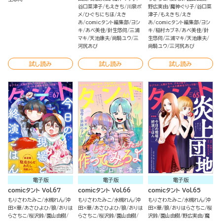
谷口菜津子
もえきち
川泉ポ
野広実由
魔神ぐり子
谷口菜
メ
ひぐちにちほ
えき
津子
もえきち
えき
あ
comicタント編集部
ヨシ
あ
comicタント編集部
ヨシ
キ
あべ美佳
針生悠伺
三浦
キ
稲村カブネ
あべ美佳
針
マキ
天池康夫
尚騎ユウ
三
生悠伺
三浦マキ
天池康夫
河尻あび
尚騎ユウ
三河尻あび
試し読み
試し読み
試し読み
電子版
電子版
電子版
comicタント Vol.67
comicタント Vol.66
comicタント Vol.65
もりさわたみこ
水槻れん
沖
もりさわたみこ
水槻れん
沖
もりさわたみこ
水槻れん
沖
田×華
あさひよひ
狼
おりは
田×華
あさひよひ
狼
おりは
田×華
狼
おりはらさちこ
桜
らさちこ
桜沢鈴
園山由樹
らさちこ
桜沢鈴
園山由樹
沢鈴
園山由樹
野広実由
魔