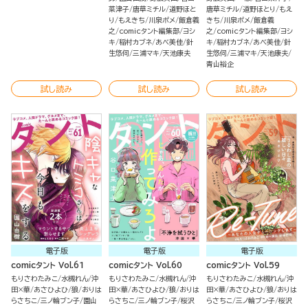
菜津子
唐草ミチル
道野ほと
唐草ミチル
道野ほとり
もえ
り
もえきち
川泉ポメ
飯倉義
きち
川泉ポメ
飯倉義
之
comicタント編集部
ヨシ
之
comicタント編集部
ヨシ
キ
稲村カブネ
あべ美佳
針
キ
稲村カブネ
あべ美佳
針
生悠伺
三浦マキ
天池康夫
生悠伺
三浦マキ
天池康夫
青山裕企
試し読み
試し読み
試し読み
電子版
電子版
電子版
comicタント Vol.61
comicタント Vol.60
comicタント Vol.59
もりさわたみこ
水槻れん
沖
もりさわたみこ
水槻れん
沖
もりさわたみこ
水槻れん
沖
田×華
あさひよひ
狼
おりは
田×華
あさひよひ
狼
おりは
田×華
あさひよひ
狼
おりは
らさちこ
三ノ輪ブン子
園山
らさちこ
三ノ輪ブン子
桜沢
らさちこ
三ノ輪ブン子
桜沢