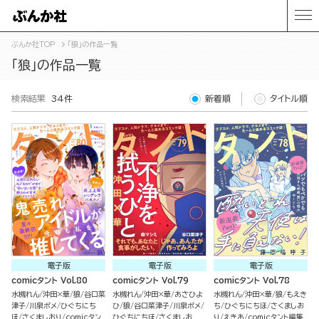
ぶんか社TOP
「狼」の作品一覧
「狼」の作品一覧
検索結果
34件
新着順
タイトル順
電子版
電子版
電子版
comicタント Vol.80
comicタント Vol.79
comicタント Vol.78
水槻れん
沖田×華
狼
谷口菜
水槻れん
沖田×華
あさひよ
水槻れん
沖田×華
狼
もえき
津子
川泉ポメ
ひぐちにち
ひ
狼
谷口菜津子
川泉ポメ
ち
ひぐちにちほ
さくましお
ほ
さくましおり
comicタン
ひぐちにちほ
さくましお
り
えきあ
comicタント編集