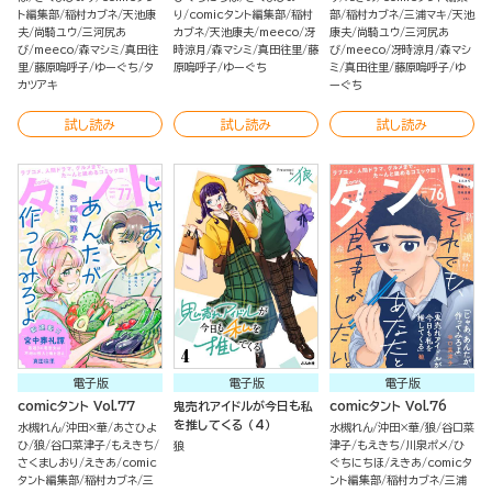
ト編集部
稲村カブネ
天池康
り
comicタント編集部
稲村
部
稲村カブネ
三浦マキ
天池
夫
尚騎ユウ
三河尻あ
カブネ
天池康夫
meeco
冴
康夫
尚騎ユウ
三河尻あ
び
meeco
森マシミ
真田往
時涼月
森マシミ
真田往里
藤
び
meeco
冴時涼月
森マシ
里
藤原嗚呼子
ゆーぐち
タ
原嗚呼子
ゆーぐち
ミ
真田往里
藤原嗚呼子
ゆ
カツアキ
ーぐち
試し読み
試し読み
試し読み
電子版
電子版
電子版
comicタント Vol.77
鬼売れアイドルが今日も私
comicタント Vol.76
を推してくる （4）
水槻れん
沖田×華
あさひよ
水槻れん
沖田×華
狼
谷口菜
ひ
狼
谷口菜津子
もえきち
津子
もえきち
川泉ポメ
ひ
狼
さくましおり
えきあ
comic
ぐちにちほ
えきあ
comicタ
タント編集部
稲村カブネ
三
ント編集部
稲村カブネ
三浦