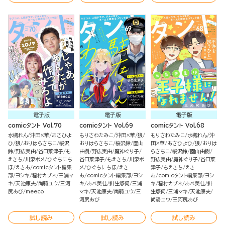
電子版
電子版
電子版
comicタント Vol.70
comicタント Vol.69
comicタント Vol.68
水槻れん
沖田×華
あさひよ
もりさわたみこ
沖田×華
狼
もりさわたみこ
水槻れん
沖
ひ
狼
おりはらさちこ
桜沢
おりはらさちこ
桜沢鈴
園山
田×華
あさひよひ
狼
おりは
鈴
野広実由
谷口菜津子
も
由樹
野広実由
魔神ぐり子
らさちこ
桜沢鈴
園山由樹
えきち
川泉ポメ
ひぐちにち
谷口菜津子
もえきち
川泉ポ
野広実由
魔神ぐり子
谷口菜
ほ
えきあ
comicタント編集
メ
ひぐちにちほ
えき
津子
もえきち
えき
部
ヨシキ
稲村カブネ
三浦マ
あ
comicタント編集部
ヨシ
あ
comicタント編集部
ヨシ
キ
天池康夫
尚騎ユウ
三河
キ
あべ美佳
針生悠伺
三浦
キ
稲村カブネ
あべ美佳
針
尻あび
meeco
マキ
天池康夫
尚騎ユウ
三
生悠伺
三浦マキ
天池康夫
河尻あび
尚騎ユウ
三河尻あび
試し読み
試し読み
試し読み