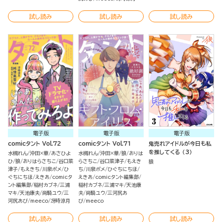
試し読み
試し読み
試し読み
電子版
電子版
電子版
comicタント Vol.72
comicタント Vol.71
鬼売れアイドルが今日も私
を推してくる （3）
水槻れん
沖田×華
あさひよ
水槻れん
沖田×華
狼
おりは
ひ
狼
おりはらさちこ
谷口菜
らさちこ
谷口菜津子
もえき
狼
津子
もえきち
川泉ポメ
ひ
ち
川泉ポメ
ひぐちにちほ
ぐちにちほ
えきあ
comicタ
えきあ
comicタント編集部
ント編集部
稲村カブネ
三浦
稲村カブネ
三浦マキ
天池康
マキ
天池康夫
尚騎ユウ
三
夫
尚騎ユウ
三河尻あ
河尻あび
meeco
冴時涼月
び
meeco
試し読み
試し読み
試し読み