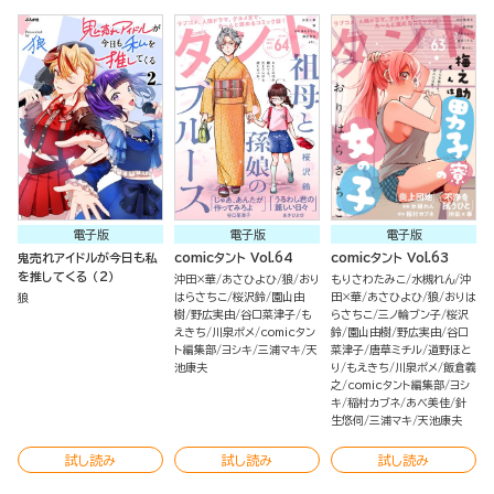
電子版
電子版
電子版
鬼売れアイドルが今日も私
comicタント Vol.64
comicタント Vol.63
を推してくる （2）
沖田×華
あさひよひ
狼
おり
もりさわたみこ
水槻れん
沖
はらさちこ
桜沢鈴
園山由
田×華
あさひよひ
狼
おりは
狼
樹
野広実由
谷口菜津子
も
らさちこ
三ノ輪ブン子
桜沢
えきち
川泉ポメ
comicタン
鈴
園山由樹
野広実由
谷口
ト編集部
ヨシキ
三浦マキ
天
菜津子
唐草ミチル
道野ほと
池康夫
り
もえきち
川泉ポメ
飯倉義
之
comicタント編集部
ヨシ
キ
稲村カブネ
あべ美佳
針
生悠伺
三浦マキ
天池康夫
試し読み
試し読み
試し読み