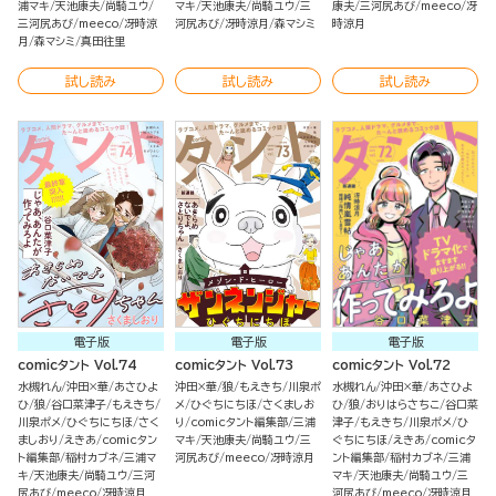
浦マキ
天池康夫
尚騎ユウ
マキ
天池康夫
尚騎ユウ
三
康夫
三河尻あび
meeco
冴
三河尻あび
meeco
冴時涼
河尻あび
冴時涼月
森マシミ
時涼月
月
森マシミ
真田往里
試し読み
試し読み
試し読み
電子版
電子版
電子版
comicタント Vol.74
comicタント Vol.73
comicタント Vol.72
水槻れん
沖田×華
あさひよ
沖田×華
狼
もえきち
川泉ポ
水槻れん
沖田×華
あさひよ
ひ
狼
谷口菜津子
もえきち
メ
ひぐちにちほ
さくましお
ひ
狼
おりはらさちこ
谷口菜
川泉ポメ
ひぐちにちほ
さく
り
comicタント編集部
三浦
津子
もえきち
川泉ポメ
ひ
ましおり
えきあ
comicタン
マキ
天池康夫
尚騎ユウ
三
ぐちにちほ
えきあ
comicタ
ト編集部
稲村カブネ
三浦マ
河尻あび
meeco
冴時涼月
ント編集部
稲村カブネ
三浦
キ
天池康夫
尚騎ユウ
三河
マキ
天池康夫
尚騎ユウ
三
尻あび
meeco
冴時涼月
河尻あび
meeco
冴時涼月