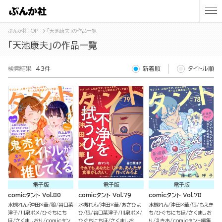
ぶんか社TOP
「天池康夫」の作品一覧
「天池康夫」の作品一覧
検索結果
43件
新着順
タイトル順
電子版
電子版
電子版
comicタント Vol.80
comicタント Vol.79
comicタント Vol.78
水槻れん
沖田×華
狼
谷口菜
水槻れん
沖田×華
あさひよ
水槻れん
沖田×華
狼
もえき
津子
川泉ポメ
ひぐちにち
ひ
狼
谷口菜津子
川泉ポメ
ち
ひぐちにちほ
さくましお
ほ
さくましおり
comicタン
ひぐちにちほ
さくましお
り
えきあ
comicタント編集