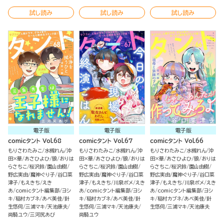
試し読み
試し読み
試し読み
電子版
電子版
電子版
comicタント Vol.68
comicタント Vol.67
comicタント Vol.66
もりさわたみこ
水槻れん
沖
もりさわたみこ
水槻れん
沖
もりさわたみこ
水槻れん
沖
田×華
あさひよひ
狼
おりは
田×華
あさひよひ
狼
おりは
田×華
あさひよひ
狼
おりは
らさちこ
桜沢鈴
園山由樹
らさちこ
桜沢鈴
園山由樹
らさちこ
桜沢鈴
園山由樹
野広実由
魔神ぐり子
谷口菜
野広実由
魔神ぐり子
谷口菜
野広実由
魔神ぐり子
谷口菜
津子
もえきち
えき
津子
もえきち
川泉ポメ
えき
津子
もえきち
川泉ポメ
えき
あ
comicタント編集部
ヨシ
あ
comicタント編集部
ヨシ
あ
comicタント編集部
ヨシ
キ
稲村カブネ
あべ美佳
針
キ
稲村カブネ
あべ美佳
針
キ
稲村カブネ
あべ美佳
針
生悠伺
三浦マキ
天池康夫
生悠伺
三浦マキ
天池康夫
生悠伺
三浦マキ
天池康夫
尚騎ユウ
三河尻あび
尚騎ユウ