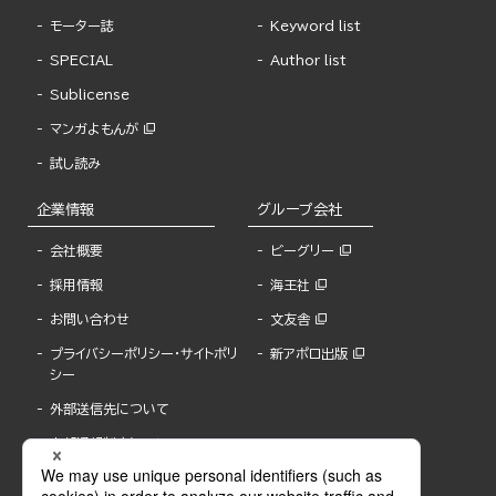
モーター誌
Keyword list
SPECIAL
Author list
Sublicense
マンガよもんが
試し読み
企業情報
グループ会社
会社概要
ビーグリー
採用情報
海王社
お問い合わせ
文友舎
プライバシーポリシー・サイトポリ
新アポロ出版
シー
外部送信先について
内部通報制度について