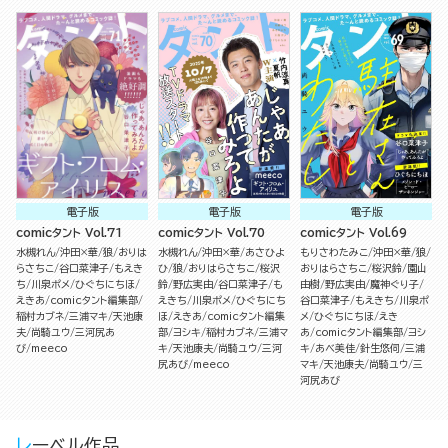
電子版
電子版
電子版
comicタント Vol.71
comicタント Vol.70
comicタント Vol.69
水槻れん
沖田×華
狼
おりは
水槻れん
沖田×華
あさひよ
もりさわたみこ
沖田×華
狼
らさちこ
谷口菜津子
もえき
ひ
狼
おりはらさちこ
桜沢
おりはらさちこ
桜沢鈴
園山
ち
川泉ポメ
ひぐちにちほ
鈴
野広実由
谷口菜津子
も
由樹
野広実由
魔神ぐり子
えきあ
comicタント編集部
えきち
川泉ポメ
ひぐちにち
谷口菜津子
もえきち
川泉ポ
稲村カブネ
三浦マキ
天池康
ほ
えきあ
comicタント編集
メ
ひぐちにちほ
えき
夫
尚騎ユウ
三河尻あ
部
ヨシキ
稲村カブネ
三浦マ
あ
comicタント編集部
ヨシ
び
meeco
キ
天池康夫
尚騎ユウ
三河
キ
あべ美佳
針生悠伺
三浦
尻あび
meeco
マキ
天池康夫
尚騎ユウ
三
河尻あび
レーベル作品