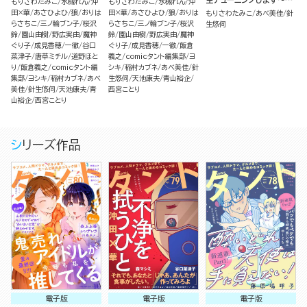
もりさわたみこ
水槻れん
沖
もりさわたみこ
水槻れん
沖
（1）
田×華
あさひよひ
狼
おりは
田×華
あさひよひ
狼
おりは
もりさわたみこ
あべ美佳
針
らさちこ
三ノ輪ブン子
桜沢
らさちこ
三ノ輪ブン子
桜沢
生悠伺
鈴
園山由樹
野広実由
魔神
鈴
園山由樹
野広実由
魔神
ぐり子
成見香穂
一徹
谷口
ぐり子
成見香穂
一徹
飯倉
菜津子
唐草ミチル
道野ほと
義之
comicタント編集部
ヨ
り
飯倉義之
comicタント編
シキ
稲村カブネ
あべ美佳
針
集部
ヨシキ
稲村カブネ
あべ
生悠伺
天池康夫
青山裕企
美佳
針生悠伺
天池康夫
青
西宮ことり
山裕企
西宮ことり
シリーズ作品
電子版
電子版
電子版