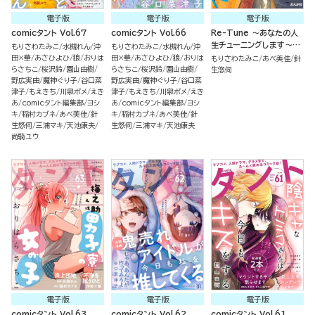
電子版
電子版
電子版
comicタント Vol.67
comicタント Vol.66
Re-Tune ～あなたの人
生チューニングします～
もりさわたみこ
水槻れん
沖
もりさわたみこ
水槻れん
沖
（2）
田×華
あさひよひ
狼
おりは
田×華
あさひよひ
狼
おりは
もりさわたみこ
あべ美佳
針
らさちこ
桜沢鈴
園山由樹
らさちこ
桜沢鈴
園山由樹
生悠伺
野広実由
魔神ぐり子
谷口菜
野広実由
魔神ぐり子
谷口菜
津子
もえきち
川泉ポメ
えき
津子
もえきち
川泉ポメ
えき
あ
comicタント編集部
ヨシ
あ
comicタント編集部
ヨシ
キ
稲村カブネ
あべ美佳
針
キ
稲村カブネ
あべ美佳
針
生悠伺
三浦マキ
天池康夫
生悠伺
三浦マキ
天池康夫
尚騎ユウ
電子版
電子版
電子版
comicタント Vol.63
comicタント Vol.62
comicタント Vol.61