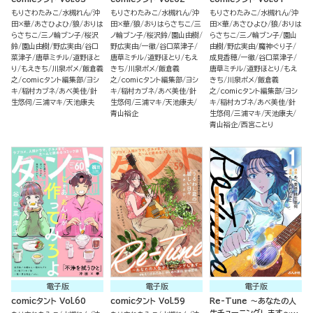
もりさわたみこ
水槻れん
沖
もりさわたみこ
水槻れん
沖
もりさわたみこ
水槻れん
沖
田×華
あさひよひ
狼
おりは
田×華
狼
おりはらさちこ
三
田×華
あさひよひ
狼
おりは
らさちこ
三ノ輪ブン子
桜沢
ノ輪ブン子
桜沢鈴
園山由樹
らさちこ
三ノ輪ブン子
園山
鈴
園山由樹
野広実由
谷口
野広実由
一徹
谷口菜津子
由樹
野広実由
魔神ぐり子
菜津子
唐草ミチル
道野ほと
唐草ミチル
道野ほとり
もえ
成見香穂
一徹
谷口菜津子
り
もえきち
川泉ポメ
飯倉義
きち
川泉ポメ
飯倉義
唐草ミチル
道野ほとり
もえ
之
comicタント編集部
ヨシ
之
comicタント編集部
ヨシ
きち
川泉ポメ
飯倉義
キ
稲村カブネ
あべ美佳
針
キ
稲村カブネ
あべ美佳
針
之
comicタント編集部
ヨシ
生悠伺
三浦マキ
天池康夫
生悠伺
三浦マキ
天池康夫
キ
稲村カブネ
あべ美佳
針
青山裕企
生悠伺
三浦マキ
天池康夫
青山裕企
西宮ことり
電子版
電子版
電子版
comicタント Vol.60
comicタント Vol.59
Re-Tune ～あなたの人
生チューニングします～