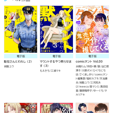
電子版
電子版
電子版
駐在さんとわたし （2）
マウントするやつ黙らせま
comicタント Vol.80
す （3）
尚騎ユウ
水槻れん
沖田×華
狼
谷口菜
津子
川泉ポメ
ひぐちにち
もえきち
三浦マキ
ほ
さくましおり
comicタン
ト編集部
稲村カブネ
天池康
夫
尚騎ユウ
三河尻あ
び
meeco
森マシミ
真田往
里
藤原嗚呼子
ゆーぐち
タ
カツアキ