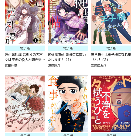
電子版
電子版
電子版
宮中葬礼譚 若返りの老宮
純情嵐雪帖 姫様ご指南い
三角先生は王子様になれま
女は不老の役人と魂を送る
たします！ （1）
せん！ （2）
（分冊版）
真田往里
冴時涼月
三河尻あび
電子版
電子版
電子版