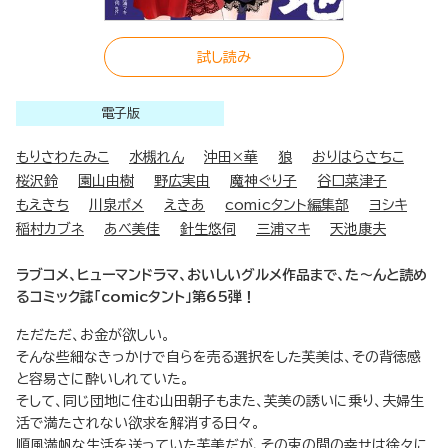
試し読み
電子版
もりさわたみこ
水槻れん
沖田×華
狼
おりはらさちこ
桜沢鈴
園山由樹
野広実由
魔神ぐり子
谷口菜津子
もえきち
川泉ポメ
えきあ
comicタント編集部
ヨシキ
稲村カブネ
あべ美佳
針生悠伺
三浦マキ
天池康夫
ラブコメ、ヒューマンドラマ、おいしいグルメ作品まで、た～んと読め
るコミック誌「comicタント」第65弾！
ただただ、お金が欲しい。
そんな些細なきっかけで自らを売る選択をした芙美は、その背徳感
と容易さに酔いしれていた。
そして、同じ団地に住む山田朝子もまた、芙美の誘いに乗り、夫婦生
活で満たされない欲求を解消する日々。
順風満帆な生活を送っていた芙美だが、その束の間の幸せは徐々に