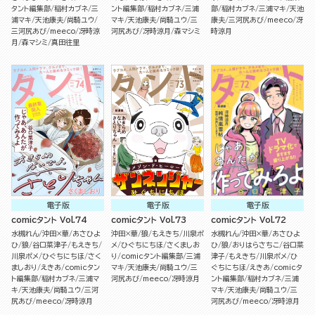
タント編集部
稲村カブネ
三
ント編集部
稲村カブネ
三浦
部
稲村カブネ
三浦マキ
天池
浦マキ
天池康夫
尚騎ユウ
マキ
天池康夫
尚騎ユウ
三
康夫
三河尻あび
meeco
冴
三河尻あび
meeco
冴時涼
河尻あび
冴時涼月
森マシミ
時涼月
月
森マシミ
真田往里
電子版
電子版
電子版
comicタント Vol.74
comicタント Vol.73
comicタント Vol.72
水槻れん
沖田×華
あさひよ
沖田×華
狼
もえきち
川泉ポ
水槻れん
沖田×華
あさひよ
ひ
狼
谷口菜津子
もえきち
メ
ひぐちにちほ
さくましお
ひ
狼
おりはらさちこ
谷口菜
川泉ポメ
ひぐちにちほ
さく
り
comicタント編集部
三浦
津子
もえきち
川泉ポメ
ひ
ましおり
えきあ
comicタン
マキ
天池康夫
尚騎ユウ
三
ぐちにちほ
えきあ
comicタ
ト編集部
稲村カブネ
三浦マ
河尻あび
meeco
冴時涼月
ント編集部
稲村カブネ
三浦
キ
天池康夫
尚騎ユウ
三河
マキ
天池康夫
尚騎ユウ
三
尻あび
meeco
冴時涼月
河尻あび
meeco
冴時涼月