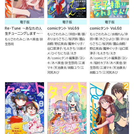
電子版
電子版
電子版
Re-Tune ～あなたの人
comicタント Vol.69
comicタント Vol.68
生チューニングします～
もりさわたみこ
沖田×華
狼
もりさわたみこ
水槻れん
沖
（3）
おりはらさちこ
桜沢鈴
園山
田×華
あさひよひ
狼
おりは
もりさわたみこ
あべ美佳
針
由樹
野広実由
魔神ぐり子
らさちこ
桜沢鈴
園山由樹
生悠伺
谷口菜津子
もえきち
川泉ポ
野広実由
魔神ぐり子
谷口菜
メ
ひぐちにちほ
えき
津子
もえきち
えき
あ
comicタント編集部
ヨシ
あ
comicタント編集部
ヨシ
キ
あべ美佳
針生悠伺
三浦
キ
稲村カブネ
あべ美佳
針
マキ
天池康夫
尚騎ユウ
三
生悠伺
三浦マキ
天池康夫
河尻あび
尚騎ユウ
三河尻あび