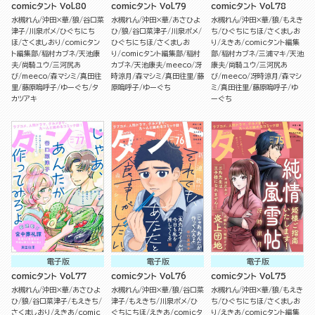
comicタント Vol.80
comicタント Vol.79
comicタント Vol.78
水槻れん
沖田×華
狼
谷口菜
水槻れん
沖田×華
あさひよ
水槻れん
沖田×華
狼
もえき
津子
川泉ポメ
ひぐちにち
ひ
狼
谷口菜津子
川泉ポメ
ち
ひぐちにちほ
さくましお
ほ
さくましおり
comicタン
ひぐちにちほ
さくましお
り
えきあ
comicタント編集
ト編集部
稲村カブネ
天池康
り
comicタント編集部
稲村
部
稲村カブネ
三浦マキ
天池
夫
尚騎ユウ
三河尻あ
カブネ
天池康夫
meeco
冴
康夫
尚騎ユウ
三河尻あ
び
meeco
森マシミ
真田往
時涼月
森マシミ
真田往里
藤
び
meeco
冴時涼月
森マシ
里
藤原嗚呼子
ゆーぐち
タ
原嗚呼子
ゆーぐち
ミ
真田往里
藤原嗚呼子
ゆ
カツアキ
ーぐち
電子版
電子版
電子版
comicタント Vol.77
comicタント Vol.76
comicタント Vol.75
水槻れん
沖田×華
あさひよ
水槻れん
沖田×華
狼
谷口菜
水槻れん
沖田×華
狼
もえき
ひ
狼
谷口菜津子
もえきち
津子
もえきち
川泉ポメ
ひ
ち
ひぐちにちほ
さくましお
さくましおり
えきあ
comic
ぐちにちほ
えきあ
comicタ
り
えきあ
comicタント編集