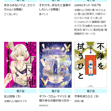
あきらめないでよ、さとり
それでも、あなたと食事が
comicタント Vol.79
ちゃん（分冊版）
したい。（分冊版）
水槻れん
沖田×華
あさひよ
ひ
狼
谷口菜津子
川泉ポメ
さくましおり
森マシミ
ひぐちにちほ
さくましお
り
comicタント編集部
稲村
カブネ
天池康夫
meeco
冴
時涼月
森マシミ
真田往里
藤
原嗚呼子
ゆーぐち
電子版
電子版
電子版
炎上団地 （3）
ギフト・フロム・アイリス 夜
不浄を拭うひと （9）
明け待ちの君が咲く日の物
水槻れん
稲村カブネ
沖田×華
語 （1）
meeco