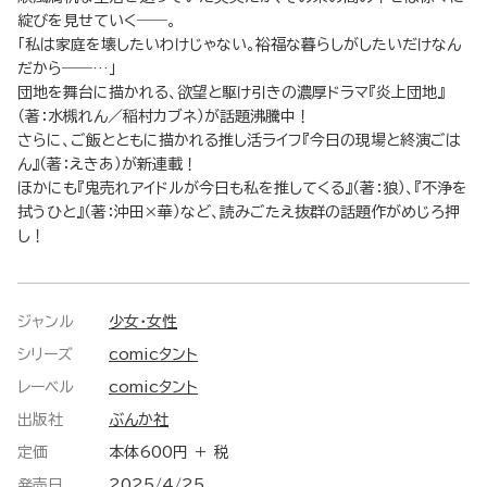
綻びを見せていく――。
「私は家庭を壊したいわけじゃない。裕福な暮らしがしたいだけなん
だから――…」
団地を舞台に描かれる、欲望と駆け引きの濃厚ドラマ『炎上団地』
（著：水槻れん／稲村カブネ）が話題沸騰中！
さらに、ご飯とともに描かれる推し活ライフ『今日の現場と終演ごは
ん』（著：えきあ）が新連載！
ほかにも『鬼売れアイドルが今日も私を推してくる』（著：狼）、『不浄を
拭うひと』（著：沖田×華）など、読みごたえ抜群の話題作がめじろ押
し！
ジャンル
少女・女性
シリーズ
comicタント
レーベル
comicタント
出版社
ぶんか社
定価
本体600円 ＋ 税
発売日
2025/4/25