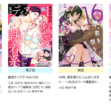
電子版
紙版
蜜恋ティアラ Vol.126
16年、君を想うとこんなに大き
く… ～XLなエリート捜査官と契
小豆
あまき
桃井すみれ
櫁みこと
約結婚～ （5）
翠
蜜恋ティアラ編集部
玄野さわ
湯朝
小豆
青井千寿
花
はいね
まるりっち
青井千寿