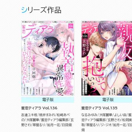
シリーズ作品
電子版
電子版
蜜恋ティアラ Vol.136
蜜恋ティアラ Vol.135
志連ユキ枝
桃井すみれ
松崎あべ
なるみゆみ
大塚麗華
よしい由
蜜
の
大塚麗華
蜜恋ティアラ編集部
玄
恋ティアラ編集部
玄野さわ
松岡実
野さわ
翠屋るり
如月一花
日回畑
取
翠屋るり
ジ・ジオ
如月一花
日
畑