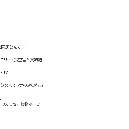
と同居なんて！］
なエリート捜査官と契約結
…!?
］
ら始めるオトナの恋の行方
］
る、ワカラセ同棲物語…♪