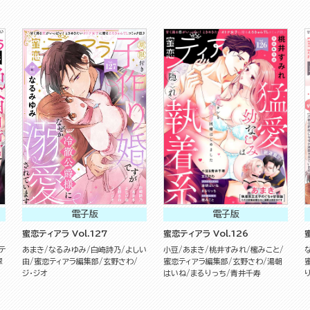
電子版
電子版
蜜恋ティアラ Vol.127
蜜恋ティアラ Vol.126
テ
あまき
なるみゆみ
白崎詩乃
よしい
小豆
あまき
桃井すみれ
櫁みこと
翠
由
蜜恋ティアラ編集部
玄野さわ
蜜恋ティアラ編集部
玄野さわ
湯朝
ジ・ジオ
はいね
まるりっち
青井千寿