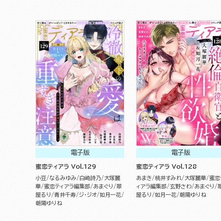
電子版
電子版
蜜恋ティアラ Vol.129
蜜恋ティアラ Vol.128
小豆
なるみゆみ
白崎詩乃
大塚麗
あまき
桃井すみれ
大塚麗華
蜜恋
華
蜜恋ティアラ編集部
あまぐり
翠
ィアラ編集部
玄野さわ
あまぐり
屋るり
青井千寿
ジ・ジオ
如月一花
屋るり
如月一花
朝陽ゆりね
朝陽ゆりね