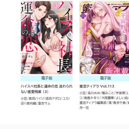
電子版
電子版
ハイスペ社長と運命の恋 逃れられ
蜜恋ティアラ Vol.113
ない蜜愛残業 （3）
小豆
粂川めめ
櫁みこと
宇宙野ユ
コ
南香かをり
大塚麗華
よしい由
小豆
真田ハイジ
成田アポロ
ユカ
蜜恋ティアラ編集部
濘
青井千寿
ほり恵利織
倉吉サム
月一花