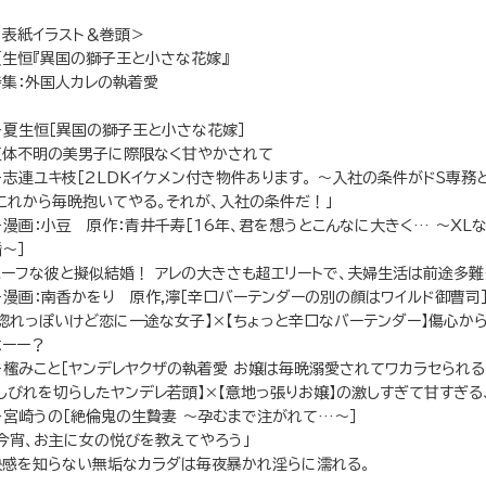
＜表紙イラスト＆巻頭＞
夏生恒『異国の獅子王と小さな花嫁』
特集：外国人カレの執着愛
…夏生恒［異国の獅子王と小さな花嫁］
正体不明の美男子に際限なく甘やかされて
…志連ユキ枝［2LDKイケメン付き物件あります。 ～入社の条件がドS専務
「これから毎晩抱いてやる。それが、入社の条件だ！」
…漫画：小豆 原作：青井千寿［16年、君を想うとこんなに大きく… ～XL
～］
ハーフな彼と擬似結婚！ アレの大きさも超エリートで、夫婦生活は前途多難
…漫画：南香かをり 原作,濘［辛口バーテンダーの別の顔はワイルド御曹司
【惚れっぽいけど恋に一途な女子】×【ちょっと辛口なバーテンダー】傷心か
はーー？
…櫁みこと［ヤンデレヤクザの執着愛 お嬢は毎晩溺愛されてワカラセられる
【しびれを切らしたヤンデレ若頭】×【意地っ張りお嬢】の激しすぎて甘すぎ
…宮崎うの［絶倫鬼の生贄妻 ～孕むまで注がれて…～］
「今宵、お主に女の悦びを教えてやろう」
快感を知らない無垢なカラダは毎夜暴かれ淫らに濡れる。