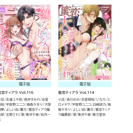
電子版
電子版
蜜恋ティアラ Vol.116
蜜恋ティアラ Vol.114
小豆
志連ユキ枝
桃井すみれ
志堂
小豆
粂川めめ
志堂瑚桜
いなた
ヒ
瑚桜
宇宙野ユニコ
南香かをり
大塚
ロメチサ
宇宙野ユニコ
白崎詩乃
南
麗華
よしい由
裏方
蜜恋ティアラ編
香かをり
よしい由
裏方
蜜恋ティア
集部
玄野さわ
濘
青井千寿
如月一
ラ編集部
濘
青井千寿
東万里央
花