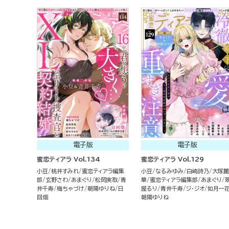
電子版
電子版
蜜恋ティアラ Vol.134
蜜恋ティアラ Vol.129
小豆
桃井すみれ
蜜恋ティアラ編集
小豆
なるみゆみ
白崎詩乃
大塚麗
部
玄野さわ
あまぐり
松岡実取
青
華
蜜恋ティアラ編集部
あまぐり
井千寿
梅ちゃづけ
朝陽ゆりね
日
屋るり
青井千寿
ジ・ジオ
如月一
回畑
朝陽ゆりね