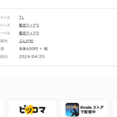
ジャンル
TL
シリーズ
蜜恋ティアラ
レーベル
蜜恋ティアラ
出版社
ぶんか社
定価
本体600円 ＋ 税
発売日
2024/04/25