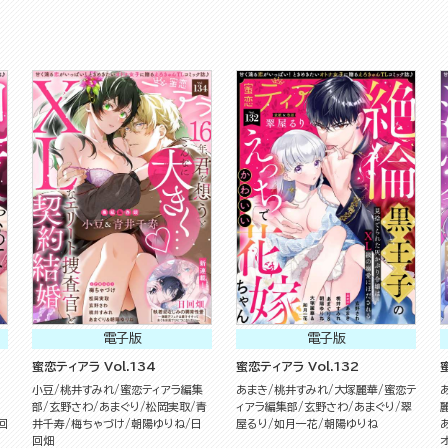
電子版
電子版
蜜恋ティアラ Vol.134
蜜恋ティアラ Vol.132
小豆
桃井すみれ
蜜恋ティアラ編集
あまき
桃井すみれ
大塚麗華
蜜恋テ
部
玄野さわ
あまぐり
松岡実取
青
ィアラ編集部
玄野さわ
あまぐり
翠
回
井千寿
梅ちゃづけ
朝陽ゆりね
日
屋るり
如月一花
朝陽ゆりね
回畑