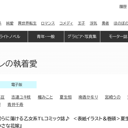
履歴
係
純愛
異世界転生
ロマンス
コメディ
王子
浮気
勇者
ほのぼ
ライトノベル
青年・一般
グラビア・写真集
モーター誌
カレの執着愛
電子版
小豆
志連ユキ枝
櫁みこと
夏生恒
南香かをり
宮崎うの
濘
青井千寿
淫らに蕩ける乙女系TLコミック誌♪ ＜表紙イラスト＆巻頭＞夏
小さな花嫁』