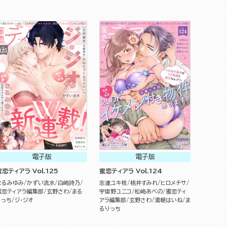
電子版
電子版
蜜恋ティアラ Vol.125
蜜恋ティアラ Vol.124
なるみゆみ
かずい流水
白崎詩乃
志連ユキ枝
桃井すみれ
ヒロメチサ
蜜恋ティアラ編集部
玄野さわ
まる
宇宙野ユニコ
松崎あべの
蜜恋ティ
りっち
ジ・ジオ
アラ編集部
玄野さわ
湯朝はいね
ま
るりっち