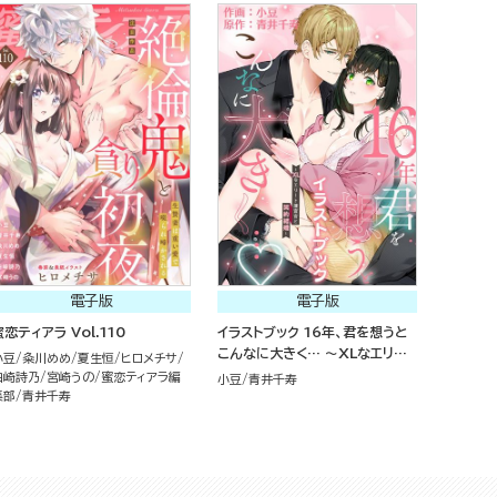
電子版
電子版
蜜恋ティアラ Vol.110
イラストブック 16年、君を想うと
こんなに大きく… ～XLなエリート
小豆
粂川めめ
夏生恒
ヒロメチサ
捜査官と契約結婚～
白崎詩乃
宮崎うの
蜜恋ティアラ編
小豆
青井千寿
集部
青井千寿