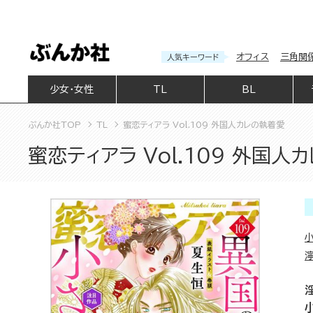
オフィス
三角関
人気キーワード
少女・女性
TL
BL
ぶんか社TOP
TL
蜜恋ティアラ Vol.109 外国人カレの執着愛
蜜恋ティアラ Vol.109 外国人