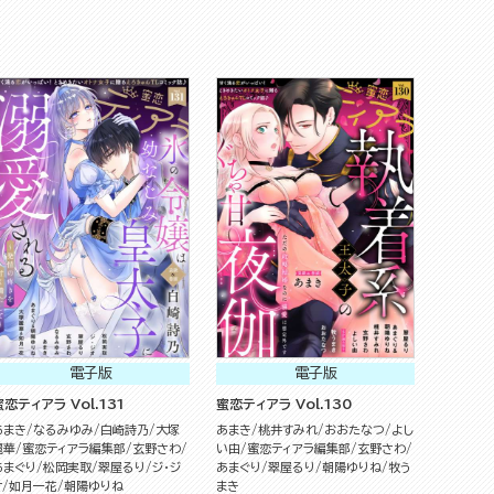
電子版
電子版
蜜恋ティアラ Vol.131
蜜恋ティアラ Vol.130
あまき
なるみゆみ
白崎詩乃
大塚
あまき
桃井すみれ
おおたなつ
よし
麗華
蜜恋ティアラ編集部
玄野さわ
い由
蜜恋ティアラ編集部
玄野さわ
あまぐり
松岡実取
翠屋るり
ジ・ジ
あまぐり
翠屋るり
朝陽ゆりね
牧う
オ
如月一花
朝陽ゆりね
まき