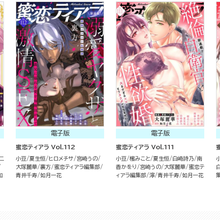
電子版
電子版
蜜恋ティアラ Vol.112
蜜恋ティアラ Vol.111
ニ
小豆
夏生恒
ヒロメチサ
宮崎うの
小豆
櫁みこと
夏生恒
白崎詩乃
南
大塚麗華
裏方
蜜恋ティアラ編集部
香かをり
宮崎うの
大塚麗華
蜜恋テ
如
青井千寿
如月一花
ィアラ編集部
濘
青井千寿
如月一花