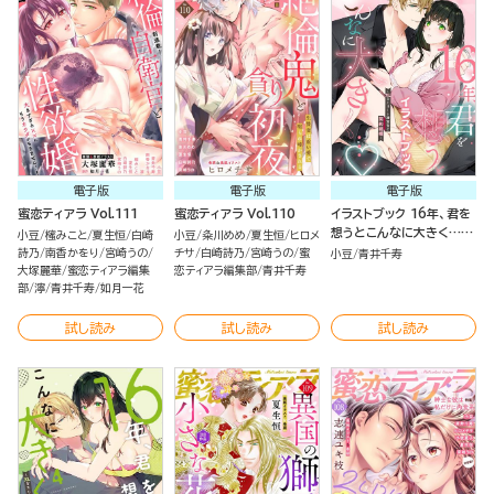
電子版
電子版
電子版
蜜恋ティアラ Vol.111
蜜恋ティアラ Vol.110
イラストブック 16年、君を
想うとこんなに大きく…
小豆
櫁みこと
夏生恒
白崎
小豆
粂川めめ
夏生恒
ヒロメ
～XLなエリート捜査官と契
詩乃
南香かをり
宮崎うの
チサ
白崎詩乃
宮崎うの
蜜
小豆
青井千寿
約結婚～
大塚麗華
蜜恋ティアラ編集
恋ティアラ編集部
青井千寿
部
濘
青井千寿
如月一花
試し読み
試し読み
試し読み