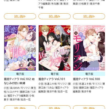
小豆
青井千寿
アラ編集部
市丸慧
濘
青井
集部
小牧夏子
青井千寿
千寿
試し読み
試し読み
試し読み
電子版
電子版
電子版
蜜恋ティアラ Vol.102 幼
蜜恋ティアラ Vol.101
蜜恋ティアラ Vol.100
なじみの甘い束縛
小豆
志連ユキ枝
モリフジ
藤
小豆
志連ユキ枝
モリフジ
夏
原江奈
うお山
蜜恋ティアラ
生恒
藤原江奈
蜜恋ティアラ
小豆
粂川めめ
モリフジ
夏生
編集部
青井千寿
如月一花
編集部
青井千寿
恒
ヒロメチサ
藤原江奈
うお
山
蜜恋ティアラ編集部
小牧
夏子
青井千寿
如月一花
試し読み
試し読み
試し読み