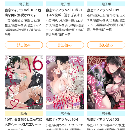
電子版
電子版
電子版
蜜恋ティアラ Vol.107 危
蜜恋ティアラ Vol.106 ハ
蜜恋ティアラ Vol.105
険な男に溺愛されてま
イスペ彼が一途すぎます！
小豆
櫁みこと
夏生恒
ヒロメ
す!?
チサ
南香かをり
うお山
蜜恋
小豆
粂川めめ
櫁みこと
夏
小豆
モリフジ
夏生恒
ヒロメ
ティアラ編集部
小牧夏子
濘
生恒
南香かをり
蜜恋ティア
チサ
南香かをり
うお山
蜜恋
青井千寿
如月一花
ラ編集部
小牧夏子
濘
青井
ティアラ編集部
小牧夏子
濘
千寿
青井千寿
如月一花
試し読み
試し読み
試し読み
紙版
電子版
電子版
16年、君を想うとこんなに
蜜恋ティアラ Vol.104
蜜恋ティアラ Vol.103
大きく… ～XLなエリート
小豆
粂川めめ
モリフジ
ヒロ
小豆
モリフジ
櫁みこと
夏生
捜査官と契約結婚～ （3）
メチサ
南香かをり
蜜恋ティ
恒
ヒロメチサ
蜜恋ティアラ編