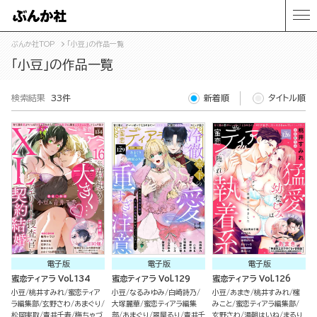
ぶんか社TOP
「小豆」の作品一覧
「小豆」の作品一覧
検索結果
33件
新着順
タイトル順
電子版
電子版
電子版
蜜恋ティアラ Vol.134
蜜恋ティアラ Vol.129
蜜恋ティアラ Vol.126
小豆
桃井すみれ
蜜恋ティア
小豆
なるみゆみ
白崎詩乃
小豆
あまき
桃井すみれ
櫁
ラ編集部
玄野さわ
あまぐり
大塚麗華
蜜恋ティアラ編集
みこと
蜜恋ティアラ編集部
松岡実取
青井千寿
梅ちゃづ
部
あまぐり
翠屋るり
青井千
玄野さわ
湯朝はいね
まるり