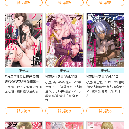
試し読み
試し読み
試し読み
電子版
電子版
電子版
ハイスペ社長と運命の恋
蜜恋ティアラ Vol.113
蜜恋ティアラ Vol.112
逃れられない蜜愛残業
小豆
粂川めめ
櫁みこと
宇
小豆
夏生恒
ヒロメチサ
宮崎
（3）
宙野ユニコ
南香かをり
大塚
うの
大塚麗華
裏方
蜜恋ティ
小豆
真田ハイジ
成田アポロ
麗華
よしい由
蜜恋ティアラ
アラ編集部
青井千寿
如月一
ユカ
ほり恵利織
倉吉サム
編集部
濘
青井千寿
如月一
花
花
試し読み
試し読み
試し読み