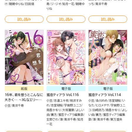
け
朝陽ゆりね
日回畑
寿
ジ・ジオ
如月一花
朝陽ゆ
っち
青井千寿
りね
試し読み
試し読み
試し読み
紙版
電子版
電子版
16年、君を想うとこんなに
蜜恋ティアラ Vol.116
蜜恋ティアラ Vol.114
大きく… ～XLなエリート
小豆
志連ユキ枝
桃井すみ
小豆
粂川めめ
志堂瑚桜
い
捜査官と契約結婚～ （5）
れ
志堂瑚桜
宇宙野ユニコ
なた
ヒロメチサ
宇宙野ユニ
小豆
青井千寿
南香かをり
大塚麗華
よしい
コ
白崎詩乃
南香かをり
よし
由
裏方
蜜恋ティアラ編集部
い由
裏方
蜜恋ティアラ編集
玄野さわ
濘
青井千寿
如月
部
濘
青井千寿
東万里央
一花