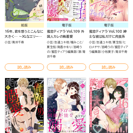
紙版
電子版
電子版
16年、君を想うとこんなに
蜜恋ティアラ Vol.109 外
蜜恋ティアラ Vol.108 紳
大きく… ～XLなエリート
国人カレの執着愛
士な彼は私だけに肉食系
捜査官と契約結婚～ （4）
小豆
青井千寿
小豆
志連ユキ枝
櫁みこと
小豆
志連ユキ枝
夏生恒
ヒ
【かきおろし漫画＆電子限
夏生恒
南香かをり
宮崎う
ロメチサ
宮崎うの
蜜恋ティア
定かきおろし小説付】
の
蜜恋ティアラ編集部
濘
青
ラ編集部
小牧夏子
青井千寿
井千寿
試し読み
試し読み
試し読み