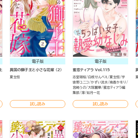
電子版
電子版
上
異国の獅子王と小さな花嫁 （2）
蜜恋ティアラ Vol.115
夏生恒
志堂瑚桜
白枝せんべえ
夏生恒
宇
宙野ユニコ
かずい流水
南香かをり
宮崎うの
大塚麗華
蜜恋ティアラ編
集部
濘
如月一花
試し読み
試し読み