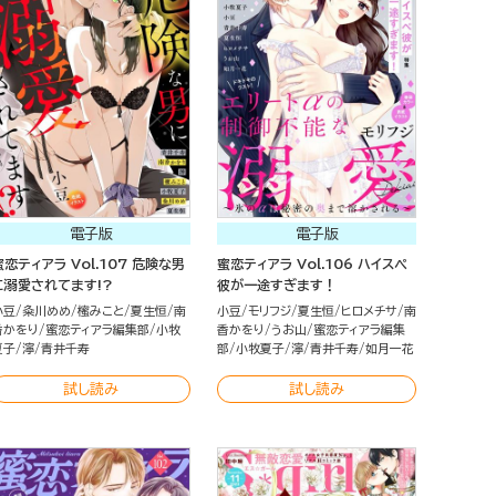
電子版
電子版
蜜恋ティアラ Vol.107 危険な男
蜜恋ティアラ Vol.106 ハイスペ
に溺愛されてます!?
彼が一途すぎます！
小豆
粂川めめ
櫁みこと
夏生恒
南
小豆
モリフジ
夏生恒
ヒロメチサ
南
香かをり
蜜恋ティアラ編集部
小牧
香かをり
うお山
蜜恋ティアラ編集
夏子
濘
青井千寿
部
小牧夏子
濘
青井千寿
如月一花
試し読み
試し読み