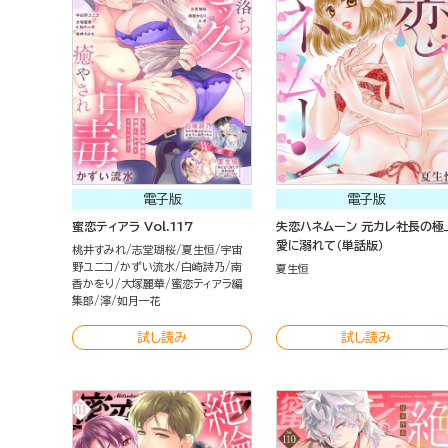
電子版
電子版
蜜恋ティアラ Vol.117
失恋ハネムーン 元カレ社長の極
愛に溺れて（単話版）
桃井すみれ
志堂瑚桜
夏生恒
宇宙
野ユニコ
かずい流水
白崎詩乃
南
夏生恒
香かをり
大塚麗華
蜜恋ティアラ編
集部
濘
如月一花
試し読み
試し読み