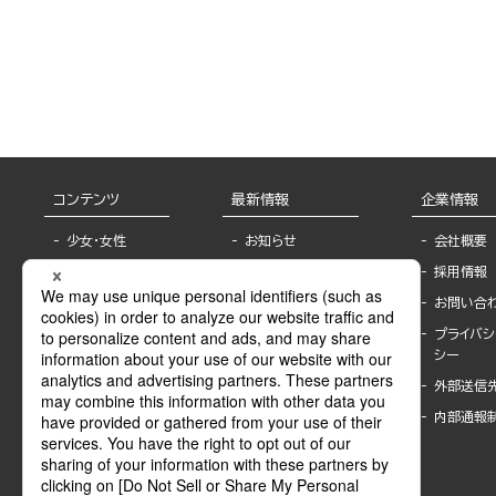
コンテンツ
最新情報
企業情報
少女・女性
お知らせ
会社概要
TL
フェア・イベント情
採用情報
報
BL
お問い合
書店様へ
ライトノベル
プライバシ
海外ライセンシー
シー
青年・一般
公式SNSアカウ
外部送信
グラビア・写真
ント
集
内部通報
作家一覧
モーター誌
Keyword list
SPECIAL