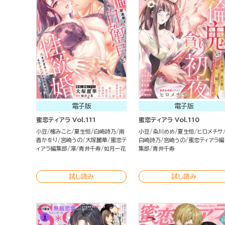
電子版
電子版
蜜恋ティアラ Vol.111
蜜恋ティアラ Vol.110
小豆
櫁みこと
夏生恒
白崎詩乃
南
小豆
粂川めめ
夏生恒
ヒロメチサ
香かをり
宮崎うの
大塚麗華
蜜恋テ
白崎詩乃
宮崎うの
蜜恋ティアラ編
ィアラ編集部
濘
青井千寿
如月一花
集部
青井千寿
試し読み
試し読み