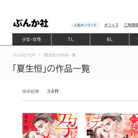
オフィス
三角関
人気キーワード
少女・女性
TL
BL
ぶんか社TOP
「夏生恒」の作品一覧
「夏生恒」の作品一覧
34件
検索結果