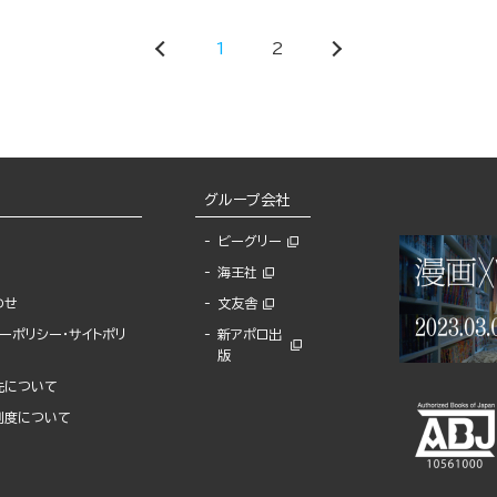
1
2
グループ会社
ビーグリー
海王社
わせ
文友舎
ーポリシー・サイトポリ
新アポロ出
版
先について
制度について