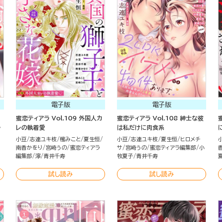
電子版
電子版
蜜恋ティアラ Vol.109 外国人カ
蜜恋ティアラ Vol.108 紳士な彼
レの執着愛
は私だけに肉食系
小豆
志連ユキ枝
櫁みこと
夏生恒
小豆
志連ユキ枝
夏生恒
ヒロメチ
南香かをり
宮崎うの
蜜恋ティアラ
サ
宮崎うの
蜜恋ティアラ編集部
小
編集部
濘
青井千寿
牧夏子
青井千寿
試し読み
試し読み