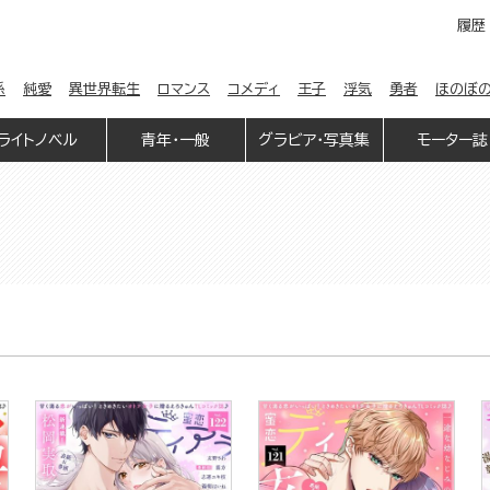
履歴
係
純愛
異世界転生
ロマンス
コメディ
王子
浮気
勇者
ほのぼ
ライトノベル
青年・一般
グラビア・写真集
モーター誌