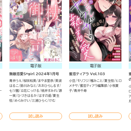
電子版
電子版
無敵恋愛S*girl 2024年1月号
蜜恋ティアラ Vol.103
青井うえ
桜咲和美
まやま里奈
美波
小豆
モリフジ
櫁みこと
夏生恒
ヒロ
はるこ
鈴川みなと
おおひらしるす
メチサ
蜜恋ティアラ編集部
小牧夏
一
七ツ園
立花にっける
桃井すみれ
源
子
青井千寿
一実
ひづきはるか
はすの遥
夏生
恒
めぐみけい
三浦ひらく
けむ
試し読み
試し読み