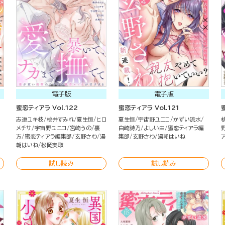
電子版
電子版
蜜恋ティアラ Vol.122
蜜恋ティアラ Vol.121
志連ユキ枝
桃井すみれ
夏生恒
ヒロ
夏生恒
宇宙野ユニコ
かずい流水
メチサ
宇宙野ユニコ
宮崎うの
裏
白崎詩乃
よしい由
蜜恋ティアラ編
方
蜜恋ティアラ編集部
玄野さわ
湯
集部
玄野さわ
湯朝はいね
朝はいね
松岡実取
試し読み
試し読み