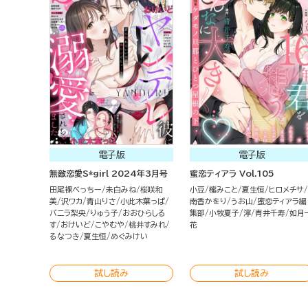
電子版
電子版
無敵恋愛S*girl 2024年3月号
蜜恋ティアラ Vol.105
田尾裸べっちー
未白みね
桜咲和
小豆
櫁みこと
夏生恒
ヒロメチサ
美
沢ワカ
青山りさ
小此木葉っぱ
南香かをり
うお山
蜜恋ティアラ編
バニラ梨央
りゅう子
おおひらしる
集部
小牧夏子
濘
青井千寿
如月
す
おけいど
こやむや
桃井すみれ
花
るなつき
夏生恒
めぐみけい
試し読み
試し読み