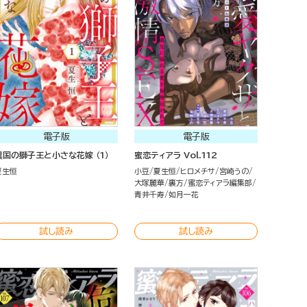
電子版
電子版
異国の獅子王と小さな花嫁 （1）
蜜恋ティアラ Vol.112
夏生恒
小豆
夏生恒
ヒロメチサ
宮崎うの
大塚麗華
裏方
蜜恋ティアラ編集部
青井千寿
如月一花
試し読み
試し読み