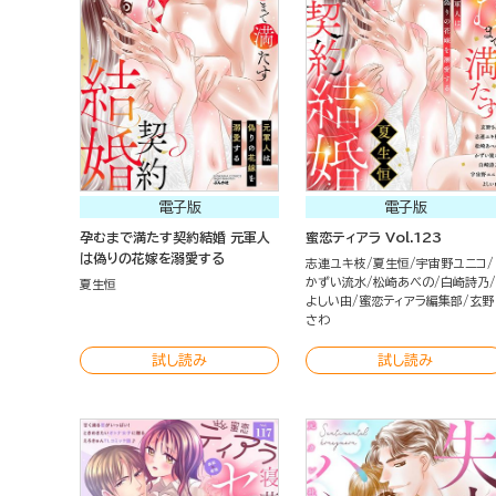
電子版
電子版
孕むまで満たす契約結婚 元軍人
蜜恋ティアラ Vol.123
は偽りの花嫁を溺愛する
志連ユキ枝
夏生恒
宇宙野ユニコ
かずい流水
松崎あべの
白崎詩乃
夏生恒
よしい由
蜜恋ティアラ編集部
玄野
さわ
試し読み
試し読み