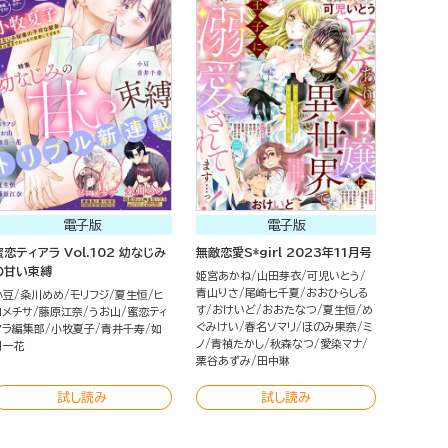
電子版
電子版
蜜恋ティアラ Vol.102 幼なじみ
無敵恋愛S*girl 2023年11月号
の甘い束縛
姫宮あかね
山田芽衣
可児いとう
青山りさ
尾崎七千夏
おおひらしる
小豆
粂川めめ
モリフジ
夏生恒
ヒ
す
おけいど
おおたなつ
夏生恒
め
ロメチサ
藤原江奈
うお山
蜜恋ティ
ぐみけい
春名ソマリ
ほのみ果奈
ミ
アラ編集部
小牧夏子
青井千寿
如
ノ
青禎たかし
秋森なつ
愛染マナ
月一花
栗谷あずみ
田中琳
試し読み
試し読み