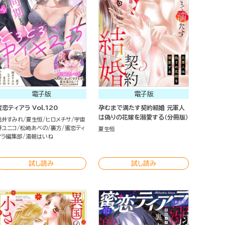
電子版
電子版
蜜恋ティアラ Vol.120
孕むまで満たす契約結婚 元軍人
は偽りの花嫁を溺愛する（分冊版）
桃井すみれ
夏生恒
ヒロメチサ
宇宙
野ユニコ
松崎あべの
裏方
蜜恋ティ
夏生恒
アラ編集部
湯朝はいね
試し読み
試し読み