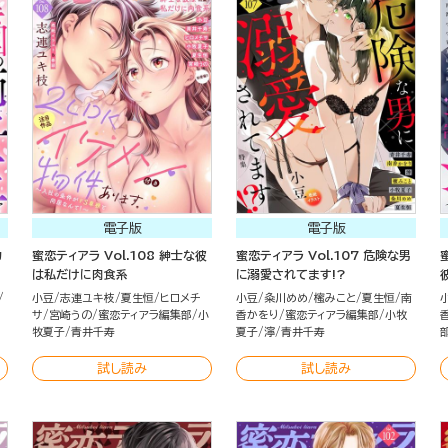
電子版
電子版
カ
蜜恋ティアラ Vol.108 紳士な彼
蜜恋ティアラ Vol.107 危険な男
は私だけに肉食系
に溺愛されてます!?
小豆
志連ユキ枝
夏生恒
ヒロメチ
小豆
粂川めめ
櫁みこと
夏生恒
南
サ
宮崎うの
蜜恋ティアラ編集部
小
香かをり
蜜恋ティアラ編集部
小牧
牧夏子
青井千寿
夏子
濘
青井千寿
試し読み
試し読み