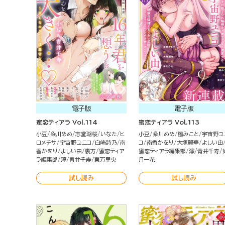
電子版
電子版
蜜恋ティアラ Vol.114
蜜恋ティアラ Vol.113
小豆
粂川めめ
志堂瑚桜
いなた
ヒ
小豆
粂川めめ
櫁みこと
宇宙野ユ
ロメチサ
宇宙野ユニコ
白崎詩乃
南
コ
南香かをり
大塚麗華
よしい由
香かをり
よしい由
裏方
蜜恋ティア
蜜恋ティアラ編集部
濘
青井千寿
ラ編集部
濘
青井千寿
東万里央
月一花
試し読み
試し読み