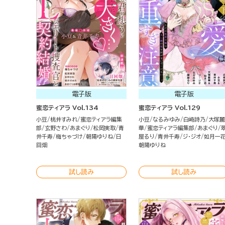
電子版
電子版
蜜恋ティアラ Vol.134
蜜恋ティアラ Vol.129
小豆
桃井すみれ
蜜恋ティアラ編集
小豆
なるみゆみ
白崎詩乃
大塚麗
部
玄野さわ
あまぐり
松岡実取
青
華
蜜恋ティアラ編集部
あまぐり
井千寿
梅ちゃづけ
朝陽ゆりね
日
屋るり
青井千寿
ジ・ジオ
如月一
回畑
朝陽ゆりね
試し読み
試し読み