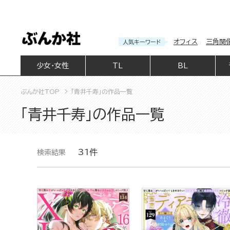
オフィス
三角関
人気キーワード
少女・女性
TL
BL
ぶんか社TOP
「青井千寿」の作品一覧
「青井千寿」の作品一覧
31件
検索結果