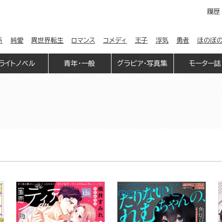
履歴
係
純愛
異世界転生
ロマンス
コメディ
王子
浮気
勇者
ほのぼ
ライトノベル
青年・一般
グラビア・写真集
モーター誌