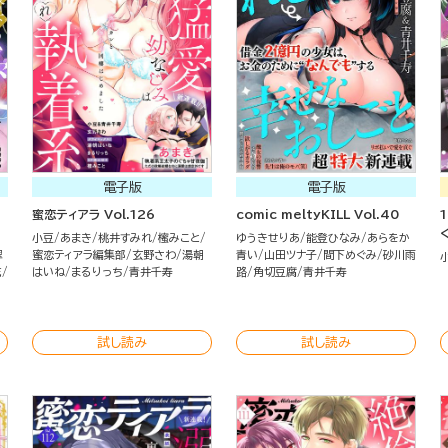
電子版
電子版
蜜恋ティアラ Vol.126
comic meltyKILL Vol.40
小豆
あまき
桃井すみれ
櫁みこと
ゆうきせりあ
能登ひなみ
あらをか
翠
蜜恋ティアラ編集部
玄野さわ
湯朝
青い
山田ツナ子
間下めぐみ
砂川雨
花
はいね
まるりっち
青井千寿
路
角切豆腐
青井千寿
試し読み
試し読み