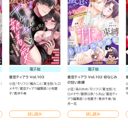
電子版
電子版
蜜恋ティアラ Vol.103
蜜恋ティアラ Vol.102 幼なじみ
の甘い束縛
サ
小豆
モリフジ
櫁みこと
夏生恒
ヒロ
メチサ
蜜恋ティアラ編集部
小牧夏
小豆
粂川めめ
モリフジ
夏生恒
ヒ
子
青井千寿
ロメチサ
藤原江奈
うお山
蜜恋ティ
アラ編集部
小牧夏子
青井千寿
如
月一花
試し読み
試し読み