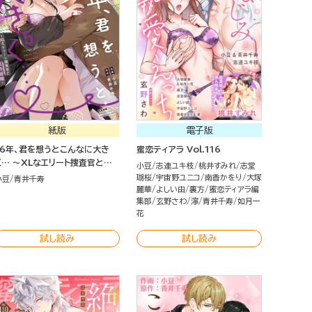
紙版
電子版
16年、君を想うとこんなに大き
蜜恋ティアラ Vol.116
く… ～XLなエリート捜査官と契
小豆
志連ユキ枝
桃井すみれ
志堂
約結婚～ （5）
瑚桜
宇宙野ユニコ
南香かをり
大塚
小豆
青井千寿
麗華
よしい由
裏方
蜜恋ティアラ編
集部
玄野さわ
濘
青井千寿
如月一
花
試し読み
試し読み