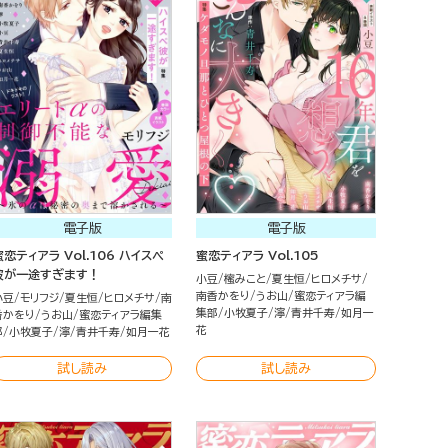
電子版
電子版
蜜恋ティアラ Vol.106 ハイスペ
蜜恋ティアラ Vol.105
彼が一途すぎます！
小豆
櫁みこと
夏生恒
ヒロメチサ
南香かをり
うお山
蜜恋ティアラ編
小豆
モリフジ
夏生恒
ヒロメチサ
南
集部
小牧夏子
濘
青井千寿
如月一
香かをり
うお山
蜜恋ティアラ編集
花
部
小牧夏子
濘
青井千寿
如月一花
試し読み
試し読み