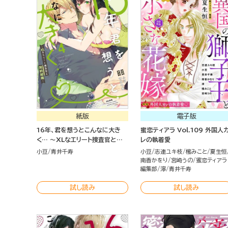
紙版
電子版
16年、君を想うとこんなに大き
蜜恋ティアラ Vol.109 外国人
く… ～XLなエリート捜査官と契
レの執着愛
約結婚～ （4） 【かきおろし漫画＆
小豆
青井千寿
小豆
志連ユキ枝
櫁みこと
夏生恒
電子限定かきおろし小説付】
南香かをり
宮崎うの
蜜恋ティアラ
編集部
濘
青井千寿
試し読み
試し読み