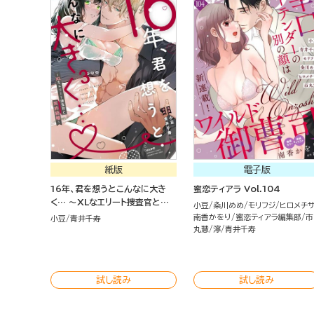
紙版
電子版
16年、君を想うとこんなに大き
蜜恋ティアラ Vol.104
く… ～XLなエリート捜査官と契
小豆
粂川めめ
モリフジ
ヒロメチ
約結婚～ （3）
南香かをり
蜜恋ティアラ編集部
市
小豆
青井千寿
丸慧
濘
青井千寿
試し読み
試し読み