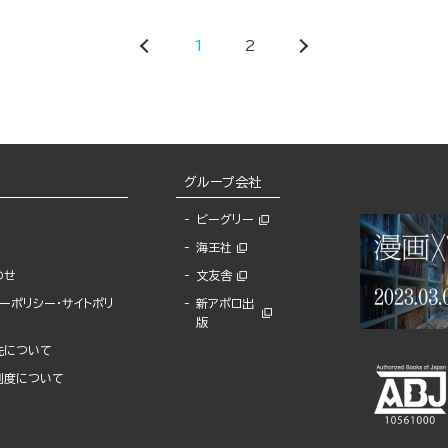
1
2
グループ会社
ビーグリー
海王社
わせ
文友舎
ーポリシー・サイトポリ
新アポロ出
版
先について
制度について