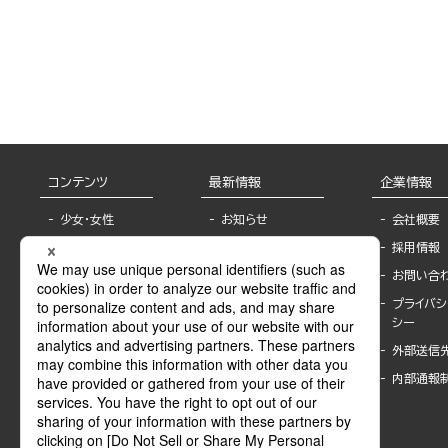
コンテンツ
最新情報
企業情報
少女・女性
お知らせ
会社概要
TL
フェア・イベント情
採用情報
報
BL
お問い合
書店様へ
ライトノベル
プライバシ
海外ライセンシー
シー
青年・一般
公式SNSアカウ
外部送信
グラビア・写真
ント
集
内部通報
作家一覧
モーター誌
Keyword list
SPECIAL