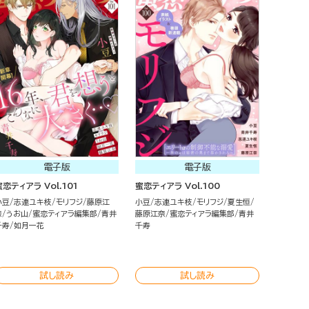
電子版
電子版
蜜恋ティアラ Vol.101
蜜恋ティアラ Vol.100
小豆
志連ユキ枝
モリフジ
藤原江
小豆
志連ユキ枝
モリフジ
夏生恒
奈
うお山
蜜恋ティアラ編集部
青井
藤原江奈
蜜恋ティアラ編集部
青井
千寿
如月一花
千寿
試し読み
試し読み