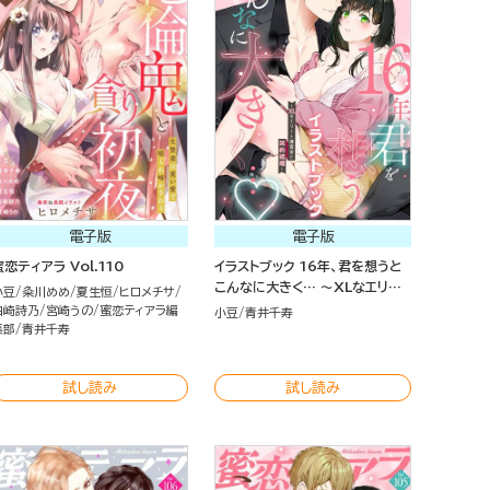
電子版
電子版
蜜恋ティアラ Vol.110
イラストブック 16年、君を想うと
こんなに大きく… ～XLなエリート
小豆
粂川めめ
夏生恒
ヒロメチサ
捜査官と契約結婚～
白崎詩乃
宮崎うの
蜜恋ティアラ編
小豆
青井千寿
集部
青井千寿
試し読み
試し読み