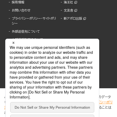
採用情報
海王社
お問い合わせ
文友舎
プライバシーポリシー・サイトポリ
新アポロ出版
シー
外部送信先について
内部通報制度について
ぶんか社が運営するサイトでは、利便性向上のためにCookie等のデータ
を使用しています。 当社のCookieについての詳細は、「
プライバシーポリ
シー
」をご覧ください。当サイトでは、訪問者の個人情報を追跡することは
ABJマークは、この電子書店・電子書籍配信サービスが、著作権者からコンテンツ使用許諾を
ありません。
得た正規版配信サービスであることを示す登録商標(登録番号 第6091713号)です。