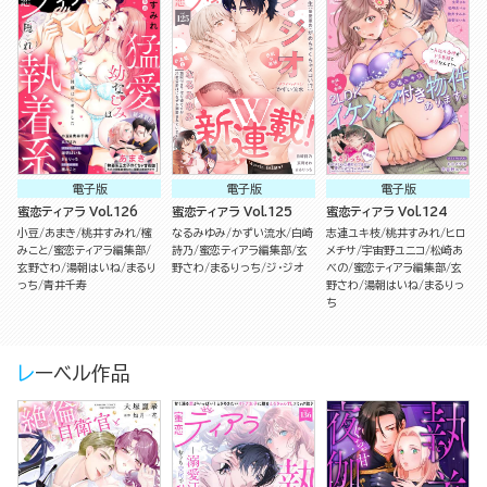
電子版
電子版
電子版
蜜恋ティアラ Vol.126
蜜恋ティアラ Vol.125
蜜恋ティアラ Vol.124
小豆
あまき
桃井すみれ
櫁
なるみゆみ
かずい流水
白崎
志連ユキ枝
桃井すみれ
ヒロ
みこと
蜜恋ティアラ編集部
詩乃
蜜恋ティアラ編集部
玄
メチサ
宇宙野ユニコ
松崎あ
玄野さわ
湯朝はいね
まるり
野さわ
まるりっち
ジ・ジオ
べの
蜜恋ティアラ編集部
玄
っち
青井千寿
野さわ
湯朝はいね
まるりっ
ち
レーベル作品