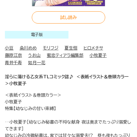
試し読み
電子版
小豆
粂川めめ
モリフジ
夏生恒
ヒロメチサ
藤原江奈
うお山
蜜恋ティアラ編集部
小牧夏子
青井千寿
如月一花
淫らに蕩ける乙女系TLコミック誌♪ ＜表紙イラスト＆巻頭カラー
＞小牧夏子
＜表紙イラスト＆巻頭カラー＞
小牧夏子
特集【幼なじみの甘い束縛】
…小牧夏子［幼なじみ秘書の不埒な献身 夜は奥までたっぷり溺愛し
てきます］
幼なじみの冷徹秘書は、家では甘々な溺愛夫!? 昼も夜もたっぷり