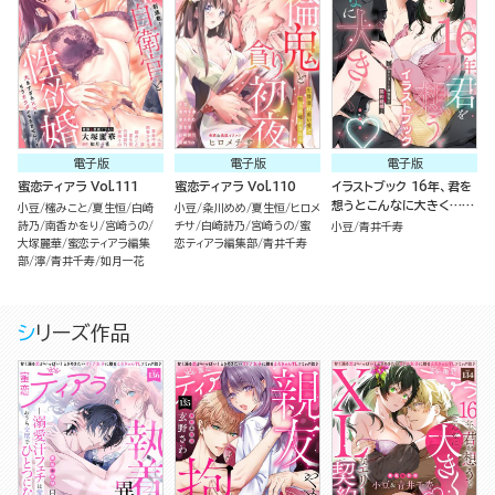
電子版
電子版
電子版
蜜恋ティアラ Vol.111
蜜恋ティアラ Vol.110
イラストブック 16年、君を
想うとこんなに大きく…
小豆
櫁みこと
夏生恒
白崎
小豆
粂川めめ
夏生恒
ヒロメ
～XLなエリート捜査官と契
詩乃
南香かをり
宮崎うの
チサ
白崎詩乃
宮崎うの
蜜
小豆
青井千寿
約結婚～
大塚麗華
蜜恋ティアラ編集
恋ティアラ編集部
青井千寿
部
濘
青井千寿
如月一花
シリーズ作品