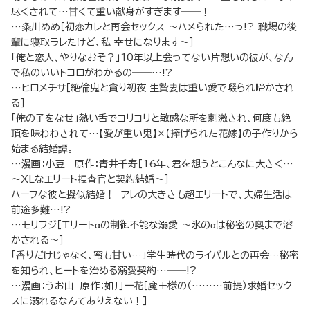
尽くされて…甘くて重い献身がすぎます――！
…粂川めめ［初恋カレと再会セックス ～ハメられた…っ!? 職場の後
輩に寝取ラレたけど、私 幸せになります～］
「俺と恋人、やりなおそ？」10年以上会ってない片想いの彼が、なん
で私のいいトコロがわかるの――…!?
…ヒロメチサ［絶倫鬼と貪り初夜 生贄妻は重い愛で啜られ啼かされ
る］
「俺の子をなせ」熱い舌でコリコリと敏感な所を刺激され、何度も絶
頂を味わわされて…【愛が重い鬼】×【捧げられた花嫁】の子作りから
始まる結婚譚。
…漫画：小豆 原作：青井千寿［16年、君を想うとこんなに大きく…
～XLなエリート捜査官と契約結婚～］
ハーフな彼と擬似結婚！ アレの大きさも超エリートで、夫婦生活は
前途多難…!?
…モリフジ［エリートαの制御不能な溺愛 ～氷のαは秘密の奥まで溶
かされる～］
「香りだけじゃなく、蜜も甘い…」学生時代のライバルとの再会…秘密
を知られ、ヒートを治める溺愛契約…――!?
…漫画：うお山 原作：如月一花［魔王様の（………前提）求婚セック
スに溺れるなんてありえない！］