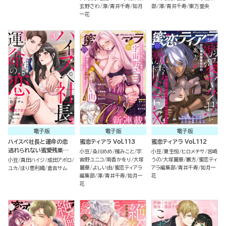
玄野さわ
濘
青井千寿
如月
部
濘
青井千寿
東万里央
一花
電子版
電子版
電子版
ハイスペ社長と運命の恋
蜜恋ティアラ Vol.113
蜜恋ティアラ Vol.112
逃れられない蜜愛残業
小豆
粂川めめ
櫁みこと
宇
小豆
夏生恒
ヒロメチサ
宮崎
（3）
宙野ユニコ
南香かをり
大塚
うの
大塚麗華
裏方
蜜恋ティ
小豆
真田ハイジ
成田アポロ
麗華
よしい由
蜜恋ティアラ
アラ編集部
青井千寿
如月一
ユカ
ほり恵利織
倉吉サム
編集部
濘
青井千寿
如月一
花
花