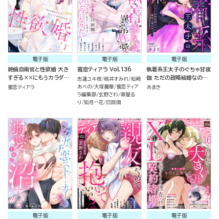
電子版
電子版
電子版
絶倫自衛官と性欲婚 大き
蜜恋ティアラ Vol.136
執着系王太子のぐちゃ甘夜
すぎる××にもうカラダが
伽 ただの政略結婚なのに
志連ユキ枝
桃井すみれ
松崎
もちません…！ （1）
溺愛は想定外です
あべの
大塚麗華
蜜恋ティア
蜜恋ティアラ
あまき
ラ編集部
玄野さわ
翠屋る
り
如月一花
日回畑
電子版
電子版
電子版