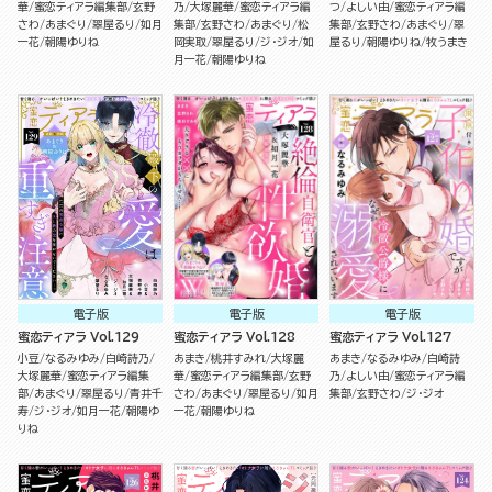
華
蜜恋ティアラ編集部
玄野
乃
大塚麗華
蜜恋ティアラ編
つ
よしい由
蜜恋ティアラ編
さわ
あまぐり
翠屋るり
如月
集部
玄野さわ
あまぐり
松
集部
玄野さわ
あまぐり
翠
一花
朝陽ゆりね
岡実取
翠屋るり
ジ・ジオ
如
屋るり
朝陽ゆりね
牧うまき
月一花
朝陽ゆりね
電子版
電子版
電子版
蜜恋ティアラ Vol.129
蜜恋ティアラ Vol.128
蜜恋ティアラ Vol.127
小豆
なるみゆみ
白崎詩乃
あまき
桃井すみれ
大塚麗
あまき
なるみゆみ
白崎詩
大塚麗華
蜜恋ティアラ編集
華
蜜恋ティアラ編集部
玄野
乃
よしい由
蜜恋ティアラ編
部
あまぐり
翠屋るり
青井千
さわ
あまぐり
翠屋るり
如月
集部
玄野さわ
ジ・ジオ
寿
ジ・ジオ
如月一花
朝陽ゆ
一花
朝陽ゆりね
りね