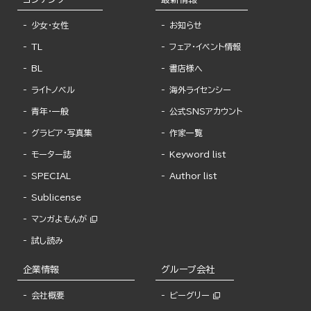
少女・女性
お知らせ
TL
フェア・イベント情報
BL
書店様へ
ライトノベル
海外ライセンシー
青年・一般
公式SNSアカウント
グラビア・写真集
作家一覧
モーター誌
Keyword list
SPECIAL
Author list
Sublicense
マンガよもんが
試し読み
企業情報
グループ会社
会社概要
ビーグリー