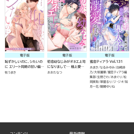
電子版
電子版
電子版
恥ずかしいのに、シたいの
初恋幼なじみがオネエ上司
蜜恋ティアラ Vol.131
に エリート同期の甘い偏愛
になりまして… 極上愛撫
あまき
なるみゆみ
白崎詩
（単話版）
で甘く乱される（単話版）
乃
大塚麗華
蜜恋ティアラ編
牧うまき
おおたなつ
集部
玄野さわ
あまぐり
松
岡実取
翠屋るり
ジ・ジオ
如
月一花
朝陽ゆりね
コンテンツ
最新情報