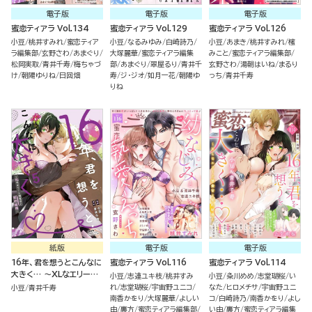
電子版
電子版
電子版
蜜恋ティアラ Vol.134
蜜恋ティアラ Vol.129
蜜恋ティアラ Vol.126
小豆
桃井すみれ
蜜恋ティア
小豆
なるみゆみ
白崎詩乃
小豆
あまき
桃井すみれ
櫁
ラ編集部
玄野さわ
あまぐり
大塚麗華
蜜恋ティアラ編集
みこと
蜜恋ティアラ編集部
松岡実取
青井千寿
梅ちゃづ
部
あまぐり
翠屋るり
青井千
玄野さわ
湯朝はいね
まるり
け
朝陽ゆりね
日回畑
寿
ジ・ジオ
如月一花
朝陽ゆ
っち
青井千寿
りね
紙版
電子版
電子版
16年、君を想うとこんなに
蜜恋ティアラ Vol.116
蜜恋ティアラ Vol.114
大きく… ～XLなエリート
小豆
志連ユキ枝
桃井すみ
小豆
粂川めめ
志堂瑚桜
い
捜査官と契約結婚～ （5）
れ
志堂瑚桜
宇宙野ユニコ
なた
ヒロメチサ
宇宙野ユニ
小豆
青井千寿
南香かをり
大塚麗華
よしい
コ
白崎詩乃
南香かをり
よし
由
裏方
蜜恋ティアラ編集部
い由
裏方
蜜恋ティアラ編集