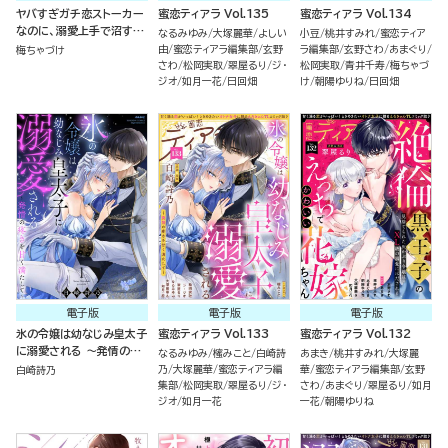
ヤバすぎガチ恋ストーカー
蜜恋ティアラ Vol.135
蜜恋ティアラ Vol.134
なのに、溺愛上手で沼すぎ
なるみゆみ
大塚麗華
よしい
小豆
桃井すみれ
蜜恋ティア
る!!!（単話版）
由
蜜恋ティアラ編集部
玄野
ラ編集部
玄野さわ
あまぐり
梅ちゃづけ
さわ
松岡実取
翠屋るり
ジ・
松岡実取
青井千寿
梅ちゃづ
ジオ
如月一花
日回畑
け
朝陽ゆりね
日回畑
電子版
電子版
電子版
氷の令嬢は幼なじみ皇太子
蜜恋ティアラ Vol.133
蜜恋ティアラ Vol.132
に溺愛される ～発情の疼
なるみゆみ
櫁みこと
白崎詩
あまき
桃井すみれ
大塚麗
きを甘く満たして～ （1）
乃
大塚麗華
蜜恋ティアラ編
華
蜜恋ティアラ編集部
玄野
白崎詩乃
集部
松岡実取
翠屋るり
ジ・
さわ
あまぐり
翠屋るり
如月
ジオ
如月一花
一花
朝陽ゆりね