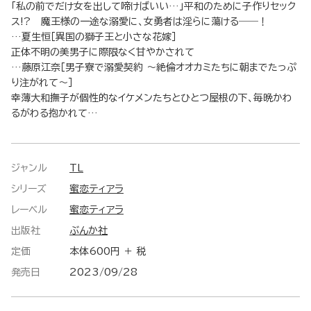
「私の前でだけ女を出して啼けばいい…」平和のために子作りセック
ス!? 魔王様の一途な溺愛に、女勇者は淫らに蕩ける――！
…夏生恒［異国の獅子王と小さな花嫁］
正体不明の美男子に際限なく甘やかされて
…藤原江奈［男子寮で溺愛契約 ～絶倫オオカミたちに朝までたっぷ
り注がれて～］
幸薄大和撫子が個性的なイケメンたちとひとつ屋根の下、毎晩かわ
るがわる抱かれて…
ジャンル
TL
シリーズ
蜜恋ティアラ
レーベル
蜜恋ティアラ
出版社
ぶんか社
定価
本体600円 ＋ 税
発売日
2023/09/28