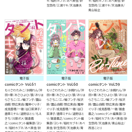
キ
稲村カブネ
あべ美佳
針
キ
稲村カブネ
あべ美佳
針
生悠伺
三浦マキ
天池康夫
生悠伺
三浦マキ
天池康夫
青山裕企
電子版
電子版
電子版
comicタント Vol.61
comicタント Vol.60
comicタント Vol.59
もりさわたみこ
水槻れん
沖
もりさわたみこ
水槻れん
沖
もりさわたみこ
水槻れん
沖
田×華
あさひよひ
狼
おりは
田×華
あさひよひ
狼
おりは
田×華
あさひよひ
狼
おりは
らさちこ
三ノ輪ブン子
園山
らさちこ
三ノ輪ブン子
桜沢
らさちこ
三ノ輪ブン子
桜沢
由樹
野広実由
魔神ぐり子
鈴
園山由樹
野広実由
魔神
鈴
園山由樹
野広実由
魔神
成見香穂
一徹
谷口菜津子
ぐり子
成見香穂
一徹
谷口
ぐり子
成見香穂
一徹
飯倉
唐草ミチル
道野ほとり
もえ
菜津子
唐草ミチル
道野ほと
義之
comicタント編集部
ヨ
きち
川泉ポメ
飯倉義
り
飯倉義之
comicタント編
シキ
稲村カブネ
あべ美佳
針
之
comicタント編集部
ヨシ
集部
ヨシキ
稲村カブネ
あべ
生悠伺
天池康夫
青山裕企
キ
稲村カブネ
あべ美佳
針
美佳
針生悠伺
天池康夫
青
西宮ことり