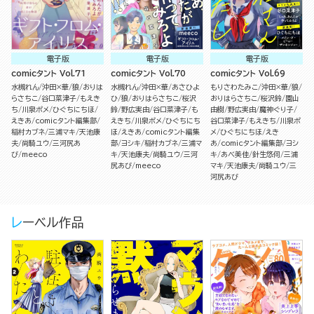
電子版
電子版
電子版
comicタント Vol.71
comicタント Vol.70
comicタント Vol.69
水槻れん
沖田×華
狼
おりは
水槻れん
沖田×華
あさひよ
もりさわたみこ
沖田×華
狼
らさちこ
谷口菜津子
もえき
ひ
狼
おりはらさちこ
桜沢
おりはらさちこ
桜沢鈴
園山
ち
川泉ポメ
ひぐちにちほ
鈴
野広実由
谷口菜津子
も
由樹
野広実由
魔神ぐり子
えきあ
comicタント編集部
えきち
川泉ポメ
ひぐちにち
谷口菜津子
もえきち
川泉ポ
稲村カブネ
三浦マキ
天池康
ほ
えきあ
comicタント編集
メ
ひぐちにちほ
えき
夫
尚騎ユウ
三河尻あ
部
ヨシキ
稲村カブネ
三浦マ
あ
comicタント編集部
ヨシ
び
meeco
キ
天池康夫
尚騎ユウ
三河
キ
あべ美佳
針生悠伺
三浦
尻あび
meeco
マキ
天池康夫
尚騎ユウ
三
河尻あび
レーベル作品