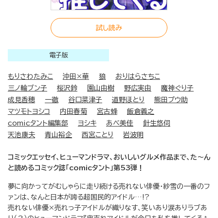
試し読み
電子版
もりさわたみこ
沖田×華
狼
おりはらさちこ
三ノ輪ブン子
桜沢鈴
園山由樹
野広実由
魔神ぐり子
成見香穂
一徹
谷口菜津子
道野ほとり
熊田プウ助
マツモトヨシコ
内田春菊
宮古蜂
飯倉義之
comicタント編集部
ヨシキ
あべ美佳
針生悠伺
天池康夫
青山裕企
西宮ことり
岩波明
コミックエッセイ、ヒューマンドラマ、おいしいグルメ作品まで、た～ん
と読めるコミック誌「comicタント」第53弾！
夢に向かってがむしゃらに走り続ける売れない俳優・紗雪の一番のフ
ァンは、なんと日本が誇る超国民的アイドル…!?
売れない俳優×売れっ子アイドルが織りなす、笑いあり涙ありラブあ