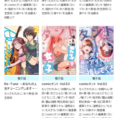
津子
もえきち
川泉ポメ
えき
津子
もえきち
川泉ポメ
えき
ち
川泉ポメ
えきあ
comic
あ
comicタント編集部
ヨシ
あ
comicタント編集部
ヨシ
タント編集部
ヨシキ
稲村カ
キ
稲村カブネ
あべ美佳
針
キ
稲村カブネ
あべ美佳
針
ブネ
あべ美佳
針生悠伺
三
生悠伺
三浦マキ
天池康夫
生悠伺
三浦マキ
天池康夫
浦マキ
天池康夫
尚騎ユウ
電子版
電子版
電子版
Re-Tune ～あなたの人
comicタント Vol.63
comicタント Vol.62
生チューニングします～
もりさわたみこ
水槻れん
沖
もりさわたみこ
水槻れん
沖
（2）
田×華
あさひよひ
狼
おりは
田×華
狼
おりはらさちこ
三
もりさわたみこ
あべ美佳
針
らさちこ
三ノ輪ブン子
桜沢
ノ輪ブン子
桜沢鈴
園山由樹
生悠伺
鈴
園山由樹
野広実由
谷口
野広実由
一徹
谷口菜津子
菜津子
唐草ミチル
道野ほと
唐草ミチル
道野ほとり
もえ
り
もえきち
川泉ポメ
飯倉義
きち
川泉ポメ
飯倉義
之
comicタント編集部
ヨシ
之
comicタント編集部
ヨシ