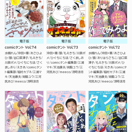
電子版
電子版
電子版
comicタント Vol.74
comicタント Vol.73
comicタント Vol.72
水槻れん
沖田×華
あさひよ
沖田×華
狼
もえきち
川泉ポ
水槻れん
沖田×華
あさひよ
ひ
狼
谷口菜津子
もえきち
メ
ひぐちにちほ
さくましお
ひ
狼
おりはらさちこ
谷口菜
川泉ポメ
ひぐちにちほ
さく
り
comicタント編集部
三浦
津子
もえきち
川泉ポメ
ひ
ましおり
えきあ
comicタン
マキ
天池康夫
尚騎ユウ
三
ぐちにちほ
えきあ
comicタ
ト編集部
稲村カブネ
三浦マ
河尻あび
meeco
冴時涼月
ント編集部
稲村カブネ
三浦
キ
天池康夫
尚騎ユウ
三河
マキ
天池康夫
尚騎ユウ
三
尻あび
meeco
冴時涼月
河尻あび
meeco
冴時涼月