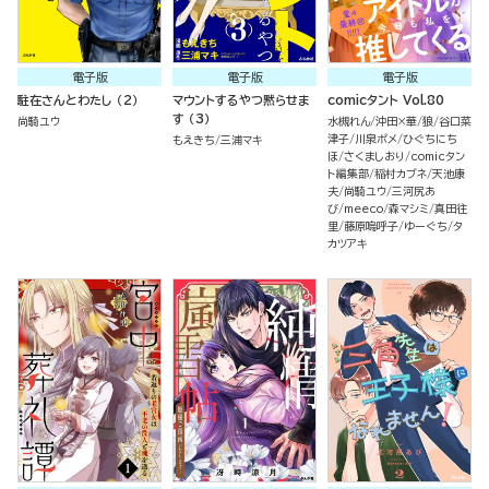
電子版
電子版
電子版
駐在さんとわたし （2）
マウントするやつ黙らせま
comicタント Vol.80
す （3）
尚騎ユウ
水槻れん
沖田×華
狼
谷口菜
津子
川泉ポメ
ひぐちにち
もえきち
三浦マキ
ほ
さくましおり
comicタン
ト編集部
稲村カブネ
天池康
夫
尚騎ユウ
三河尻あ
び
meeco
森マシミ
真田往
里
藤原嗚呼子
ゆーぐち
タ
カツアキ