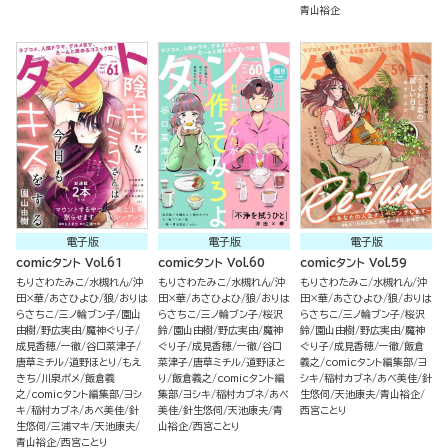
青山裕企
電子版
電子版
電子版
comicタント Vol.61
comicタント Vol.60
comicタント Vol.59
もりさわたみこ
水槻れん
沖
もりさわたみこ
水槻れん
沖
もりさわたみこ
水槻れん
沖
田×華
あさひよひ
狼
おりは
田×華
あさひよひ
狼
おりは
田×華
あさひよひ
狼
おりは
らさちこ
三ノ輪ブン子
園山
らさちこ
三ノ輪ブン子
桜沢
らさちこ
三ノ輪ブン子
桜沢
由樹
野広実由
魔神ぐり子
鈴
園山由樹
野広実由
魔神
鈴
園山由樹
野広実由
魔神
成見香穂
一徹
谷口菜津子
ぐり子
成見香穂
一徹
谷口
ぐり子
成見香穂
一徹
飯倉
唐草ミチル
道野ほとり
もえ
菜津子
唐草ミチル
道野ほと
義之
comicタント編集部
ヨ
きち
川泉ポメ
飯倉義
り
飯倉義之
comicタント編
シキ
稲村カブネ
あべ美佳
針
之
comicタント編集部
ヨシ
集部
ヨシキ
稲村カブネ
あべ
生悠伺
天池康夫
青山裕企
キ
稲村カブネ
あべ美佳
針
美佳
針生悠伺
天池康夫
青
西宮ことり
生悠伺
三浦マキ
天池康夫
山裕企
西宮ことり
青山裕企
西宮ことり