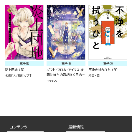
電子版
電子版
電子版
炎上団地 （3）
ギフト・フロム・アイリス 夜
不浄を拭うひと （9）
明け待ちの君が咲く日の物
水槻れん
稲村カブネ
沖田×華
語 （1）
meeco
コンテンツ
最新情報