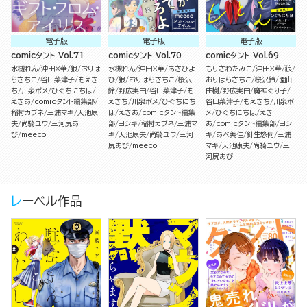
電子版
電子版
電子版
comicタント Vol.71
comicタント Vol.70
comicタント Vol.69
水槻れん
沖田×華
狼
おりは
水槻れん
沖田×華
あさひよ
もりさわたみこ
沖田×華
狼
らさちこ
谷口菜津子
もえき
ひ
狼
おりはらさちこ
桜沢
おりはらさちこ
桜沢鈴
園山
ち
川泉ポメ
ひぐちにちほ
鈴
野広実由
谷口菜津子
も
由樹
野広実由
魔神ぐり子
えきあ
comicタント編集部
えきち
川泉ポメ
ひぐちにち
谷口菜津子
もえきち
川泉ポ
稲村カブネ
三浦マキ
天池康
ほ
えきあ
comicタント編集
メ
ひぐちにちほ
えき
夫
尚騎ユウ
三河尻あ
部
ヨシキ
稲村カブネ
三浦マ
あ
comicタント編集部
ヨシ
び
meeco
キ
天池康夫
尚騎ユウ
三河
キ
あべ美佳
針生悠伺
三浦
尻あび
meeco
マキ
天池康夫
尚騎ユウ
三
河尻あび
レーベル作品