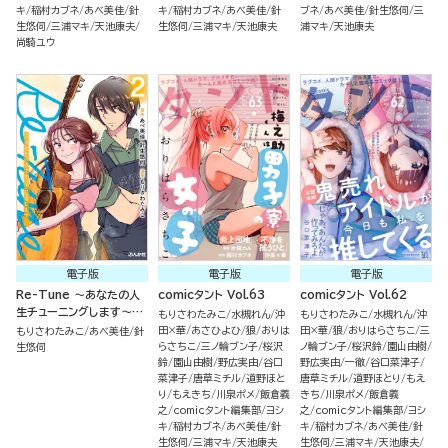
キ
稲村カブネ
あべ美佳
針
キ
稲村カブネ
あべ美佳
針
ブネ
あべ美佳
針生悠伺
三
生悠伺
三浦マキ
天池康夫
生悠伺
三浦マキ
天池康夫
浦マキ
天池康夫
尚騎ユウ
電子版
電子版
電子版
Re-Tune ～あなたの人
comicタント Vol.63
comicタント Vol.62
生チューニングします～
もりさわたみこ
水槻れん
沖
もりさわたみこ
水槻れん
沖
（2）
田×華
あさひよひ
狼
おりは
田×華
狼
おりはらさちこ
三
もりさわたみこ
あべ美佳
針
らさちこ
三ノ輪ブン子
桜沢
ノ輪ブン子
桜沢鈴
園山由樹
生悠伺
鈴
園山由樹
野広実由
谷口
野広実由
一徹
谷口菜津子
菜津子
唐草ミチル
道野ほと
唐草ミチル
道野ほとり
もえ
り
もえきち
川泉ポメ
飯倉義
きち
川泉ポメ
飯倉義
之
comicタント編集部
ヨシ
之
comicタント編集部
ヨシ
キ
稲村カブネ
あべ美佳
針
キ
稲村カブネ
あべ美佳
針
生悠伺
三浦マキ
天池康夫
生悠伺
三浦マキ
天池康夫