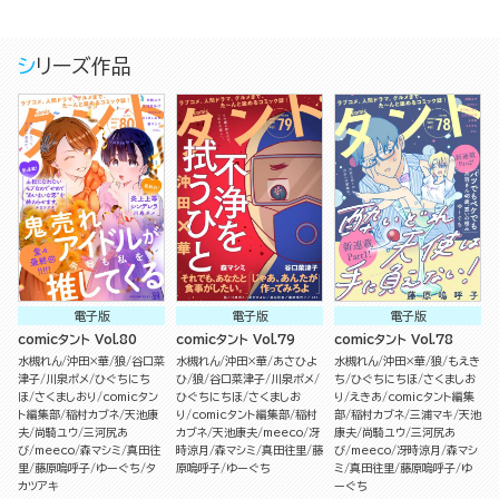
シリーズ作品
電子版
電子版
電子版
comicタント Vol.80
comicタント Vol.79
comicタント Vol.78
水槻れん
沖田×華
狼
谷口菜
水槻れん
沖田×華
あさひよ
水槻れん
沖田×華
狼
もえき
津子
川泉ポメ
ひぐちにち
ひ
狼
谷口菜津子
川泉ポメ
ち
ひぐちにちほ
さくましお
ほ
さくましおり
comicタン
ひぐちにちほ
さくましお
り
えきあ
comicタント編集
ト編集部
稲村カブネ
天池康
り
comicタント編集部
稲村
部
稲村カブネ
三浦マキ
天池
夫
尚騎ユウ
三河尻あ
カブネ
天池康夫
meeco
冴
康夫
尚騎ユウ
三河尻あ
び
meeco
森マシミ
真田往
時涼月
森マシミ
真田往里
藤
び
meeco
冴時涼月
森マシ
里
藤原嗚呼子
ゆーぐち
タ
原嗚呼子
ゆーぐち
ミ
真田往里
藤原嗚呼子
ゆ
カツアキ
ーぐち