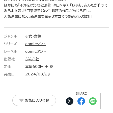
ほかにも『不浄を拭うひと』（著：沖田×華）、『じゃあ、あんたが作って
みろよ』（著：谷口菜津子）など、話題の作品がめじろ押し。
人気連載に加え、新連載も豪華3本立てで読み応え抜群!!
ジャンル
少女・女性
シリーズ
comicタント
レーベル
comicタント
出版社
ぶんか社
定価
本体600円 ＋ 税
発売日
2024/03/29
SHARE
お気に入り登録