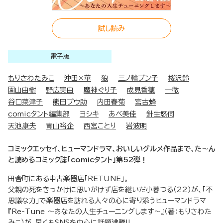
試し読み
電子版
もりさわたみこ
沖田×華
狼
三ノ輪ブン子
桜沢鈴
園山由樹
野広実由
魔神ぐり子
成見香穂
一徹
谷口菜津子
熊田プウ助
内田春菊
宮古蜂
comicタント編集部
ヨシキ
あべ美佳
針生悠伺
天池康夫
青山裕企
西宮ことり
岩波明
コミックエッセイ、ヒューマンドラマ、おいしいグルメ作品まで、た～ん
と読めるコミック誌「comicタント」第52弾！
田舎町にある中古楽器店「RETUNE」。
父親の死をきっかけに思いがけず店を継いだ小暮つる（22）が、「不
思議な力」で楽器店を訪れる人々の心に寄り添うヒューマンドラマ
『Re‐Tune ～あなたの人生チューニングします～』（著：もりさわた
みこ）が、早くもSNSを中心に話題沸騰!!