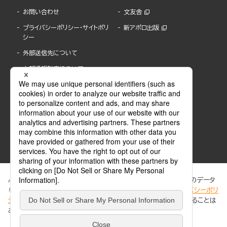
お問い合わせ
文友舎
プライバシーポリシー・サイトポリ
新アポロ出版
シー
外部送信先について
内部通報制度について
ぶんか社が運営するサイトでは、利便性向上のためにCookie等のデータ
を使用しています。 当社のCookieについての詳細は、「
プライバシーポリ
シー
」をご覧ください。当サイトでは、訪問者の個人情報を追跡することは
ABJマークは、この電子書店・電子書籍配信サービスが、著作権者からコンテンツ使用許諾を
ありません。
得た正規版配信サービスであることを示す登録商標(登録番号 第6091713号)です。
ABJマークの詳細、ABJマークを掲示しているサービスの一覧はこちら。