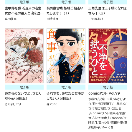
電子版
電子版
電子版
宮中葬礼譚 若返りの老宮
純情嵐雪帖 姫様ご指南い
三角先生は王子様になれま
女は不老の役人と魂を送る
たします！ （1）
せん！ （2）
（分冊版）
真田往里
冴時涼月
三河尻あび
電子版
電子版
電子版
あきらめないでよ、さとり
それでも、あなたと食事が
comicタント Vol.79
ちゃん（分冊版）
したい。（分冊版）
水槻れん
沖田×華
あさひよ
ひ
狼
谷口菜津子
川泉ポメ
さくましおり
森マシミ
ひぐちにちほ
さくましお
り
comicタント編集部
稲村
カブネ
天池康夫
meeco
冴
時涼月
森マシミ
真田往里
藤
原嗚呼子
ゆーぐち