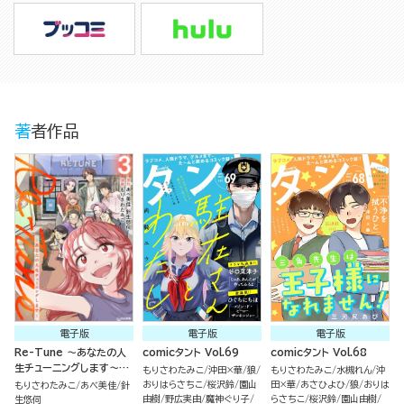
著者作品
電子版
電子版
電子版
Re-Tune ～あなたの人
comicタント Vol.69
comicタント Vol.68
生チューニングします～
もりさわたみこ
沖田×華
狼
もりさわたみこ
水槻れん
沖
（3）
おりはらさちこ
桜沢鈴
園山
田×華
あさひよひ
狼
おりは
もりさわたみこ
あべ美佳
針
由樹
野広実由
魔神ぐり子
らさちこ
桜沢鈴
園山由樹
生悠伺