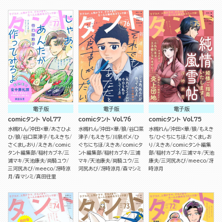
電子版
電子版
電子版
comicタント Vol.77
comicタント Vol.76
comicタント Vol.75
水槻れん
沖田×華
あさひよ
水槻れん
沖田×華
狼
谷口菜
水槻れん
沖田×華
狼
もえき
ひ
狼
谷口菜津子
もえきち
津子
もえきち
川泉ポメ
ひ
ち
ひぐちにちほ
さくましお
さくましおり
えきあ
comic
ぐちにちほ
えきあ
comicタ
り
えきあ
comicタント編集
タント編集部
稲村カブネ
三
ント編集部
稲村カブネ
三浦
部
稲村カブネ
三浦マキ
天池
浦マキ
天池康夫
尚騎ユウ
マキ
天池康夫
尚騎ユウ
三
康夫
三河尻あび
meeco
冴
三河尻あび
meeco
冴時涼
河尻あび
冴時涼月
森マシミ
時涼月
月
森マシミ
真田往里