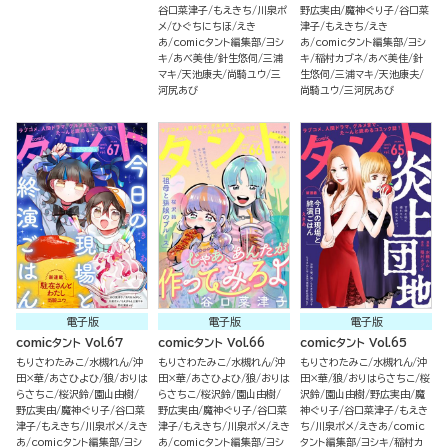
谷口菜津子
もえきち
川泉ポ
野広実由
魔神ぐり子
谷口菜
メ
ひぐちにちほ
えき
津子
もえきち
えき
あ
comicタント編集部
ヨシ
あ
comicタント編集部
ヨシ
キ
あべ美佳
針生悠伺
三浦
キ
稲村カブネ
あべ美佳
針
マキ
天池康夫
尚騎ユウ
三
生悠伺
三浦マキ
天池康夫
河尻あび
尚騎ユウ
三河尻あび
電子版
電子版
電子版
comicタント Vol.67
comicタント Vol.66
comicタント Vol.65
もりさわたみこ
水槻れん
沖
もりさわたみこ
水槻れん
沖
もりさわたみこ
水槻れん
沖
田×華
あさひよひ
狼
おりは
田×華
あさひよひ
狼
おりは
田×華
狼
おりはらさちこ
桜
らさちこ
桜沢鈴
園山由樹
らさちこ
桜沢鈴
園山由樹
沢鈴
園山由樹
野広実由
魔
野広実由
魔神ぐり子
谷口菜
野広実由
魔神ぐり子
谷口菜
神ぐり子
谷口菜津子
もえき
津子
もえきち
川泉ポメ
えき
津子
もえきち
川泉ポメ
えき
ち
川泉ポメ
えきあ
comic
あ
comicタント編集部
ヨシ
あ
comicタント編集部
ヨシ
タント編集部
ヨシキ
稲村カ