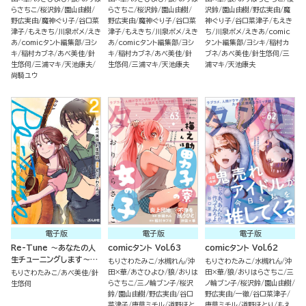
らさちこ
桜沢鈴
園山由樹
らさちこ
桜沢鈴
園山由樹
沢鈴
園山由樹
野広実由
魔
野広実由
魔神ぐり子
谷口菜
野広実由
魔神ぐり子
谷口菜
神ぐり子
谷口菜津子
もえき
津子
もえきち
川泉ポメ
えき
津子
もえきち
川泉ポメ
えき
ち
川泉ポメ
えきあ
comic
あ
comicタント編集部
ヨシ
あ
comicタント編集部
ヨシ
タント編集部
ヨシキ
稲村カ
キ
稲村カブネ
あべ美佳
針
キ
稲村カブネ
あべ美佳
針
ブネ
あべ美佳
針生悠伺
三
生悠伺
三浦マキ
天池康夫
生悠伺
三浦マキ
天池康夫
浦マキ
天池康夫
尚騎ユウ
電子版
電子版
電子版
Re-Tune ～あなたの人
comicタント Vol.63
comicタント Vol.62
生チューニングします～
もりさわたみこ
水槻れん
沖
もりさわたみこ
水槻れん
沖
（2）
田×華
あさひよひ
狼
おりは
田×華
狼
おりはらさちこ
三
もりさわたみこ
あべ美佳
針
らさちこ
三ノ輪ブン子
桜沢
ノ輪ブン子
桜沢鈴
園山由樹
生悠伺
鈴
園山由樹
野広実由
谷口
野広実由
一徹
谷口菜津子
菜津子
唐草ミチル
道野ほと
唐草ミチル
道野ほとり
もえ