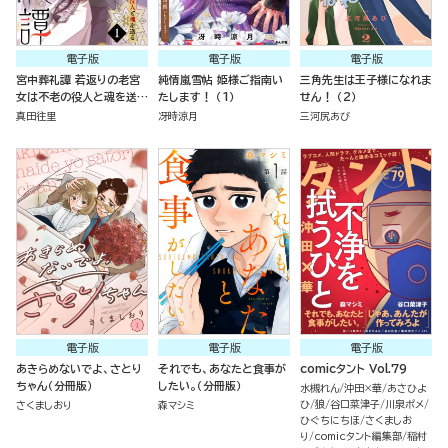
電子版
電子版
電子版
宮中葬礼譚 若返りの老宮
純情嵐雪帖 姫様ご指南い
三角先生は王子様になれま
女は不老の役人と魂を送る
たします！ （1）
せん！ （2）
（分冊版）
真田往里
冴時涼月
三河尻あび
電子版
電子版
電子版
あきらめないでよ、さとり
それでも、あなたと食事が
comicタント Vol.79
ちゃん（分冊版）
したい。（分冊版）
水槻れん
沖田×華
あさひよ
ひ
狼
谷口菜津子
川泉ポメ
さくましおり
森マシミ
ひぐちにちほ
さくましお
り
comicタント編集部
稲村