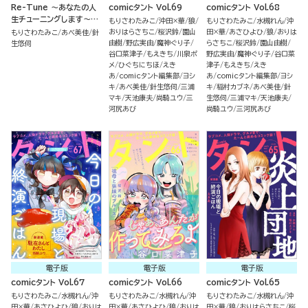
Re-Tune ～あなたの人
comicタント Vol.69
comicタント Vol.68
生チューニングします～
もりさわたみこ
沖田×華
狼
もりさわたみこ
水槻れん
沖
（3）
おりはらさちこ
桜沢鈴
園山
田×華
あさひよひ
狼
おりは
もりさわたみこ
あべ美佳
針
由樹
野広実由
魔神ぐり子
らさちこ
桜沢鈴
園山由樹
生悠伺
谷口菜津子
もえきち
川泉ポ
野広実由
魔神ぐり子
谷口菜
メ
ひぐちにちほ
えき
津子
もえきち
えき
あ
comicタント編集部
ヨシ
あ
comicタント編集部
ヨシ
キ
あべ美佳
針生悠伺
三浦
キ
稲村カブネ
あべ美佳
針
マキ
天池康夫
尚騎ユウ
三
生悠伺
三浦マキ
天池康夫
河尻あび
尚騎ユウ
三河尻あび
電子版
電子版
電子版
comicタント Vol.67
comicタント Vol.66
comicタント Vol.65
もりさわたみこ
水槻れん
沖
もりさわたみこ
水槻れん
沖
もりさわたみこ
水槻れん
沖
田×華
あさひよひ
狼
おりは
田×華
あさひよひ
狼
おりは
田×華
狼
おりはらさちこ
桜