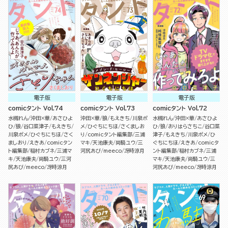
電子版
電子版
電子版
comicタント Vol.74
comicタント Vol.73
comicタント Vol.72
水槻れん
沖田×華
あさひよ
沖田×華
狼
もえきち
川泉ポ
水槻れん
沖田×華
あさひよ
ひ
狼
谷口菜津子
もえきち
メ
ひぐちにちほ
さくましお
ひ
狼
おりはらさちこ
谷口菜
川泉ポメ
ひぐちにちほ
さく
り
comicタント編集部
三浦
津子
もえきち
川泉ポメ
ひ
ましおり
えきあ
comicタン
マキ
天池康夫
尚騎ユウ
三
ぐちにちほ
えきあ
comicタ
ト編集部
稲村カブネ
三浦マ
河尻あび
meeco
冴時涼月
ント編集部
稲村カブネ
三浦
キ
天池康夫
尚騎ユウ
三河
マキ
天池康夫
尚騎ユウ
三
尻あび
meeco
冴時涼月
河尻あび
meeco
冴時涼月