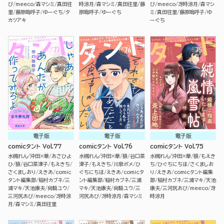
び
meeco
森マシミ
真田往
時涼月
森マシミ
真田往里
藤
び
meeco
冴時涼月
森マシ
里
藤原嗚呼子
ゆーぐち
タ
原嗚呼子
ゆーぐち
ミ
真田往里
藤原嗚呼子
ゆ
カツアキ
ーぐち
電子版
電子版
電子版
comicタント Vol.77
comicタント Vol.76
comicタント Vol.75
水槻れん
沖田×華
あさひよ
水槻れん
沖田×華
狼
谷口菜
水槻れん
沖田×華
狼
もえき
ひ
狼
谷口菜津子
もえきち
津子
もえきち
川泉ポメ
ひ
ち
ひぐちにちほ
さくましお
さくましおり
えきあ
comic
ぐちにちほ
えきあ
comicタ
り
えきあ
comicタント編集
タント編集部
稲村カブネ
三
ント編集部
稲村カブネ
三浦
部
稲村カブネ
三浦マキ
天池
浦マキ
天池康夫
尚騎ユウ
マキ
天池康夫
尚騎ユウ
三
康夫
三河尻あび
meeco
冴
三河尻あび
meeco
冴時涼
河尻あび
冴時涼月
森マシミ
時涼月
月
森マシミ
真田往里