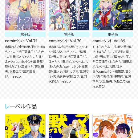
電子版
電子版
電子版
comicタント Vol.71
comicタント Vol.70
comicタント Vol.69
水槻れん
沖田×華
狼
おりは
水槻れん
沖田×華
あさひよ
もりさわたみこ
沖田×華
狼
らさちこ
谷口菜津子
もえき
ひ
狼
おりはらさちこ
桜沢
おりはらさちこ
桜沢鈴
園山
ち
川泉ポメ
ひぐちにちほ
鈴
野広実由
谷口菜津子
も
由樹
野広実由
魔神ぐり子
えきあ
comicタント編集部
えきち
川泉ポメ
ひぐちにち
谷口菜津子
もえきち
川泉ポ
稲村カブネ
三浦マキ
天池康
ほ
えきあ
comicタント編集
メ
ひぐちにちほ
えき
夫
尚騎ユウ
三河尻あ
部
ヨシキ
稲村カブネ
三浦マ
あ
comicタント編集部
ヨシ
び
meeco
キ
天池康夫
尚騎ユウ
三河
キ
あべ美佳
針生悠伺
三浦
尻あび
meeco
マキ
天池康夫
尚騎ユウ
三
河尻あび
レーベル作品