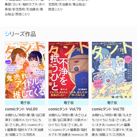
集部
ヨシキ
稲村カブネ
あべ
生悠伺
天池康夫
青山裕企
美佳
針生悠伺
天池康夫
青
西宮ことり
山裕企
西宮ことり
シリーズ作品
電子版
電子版
電子版
comicタント Vol.80
comicタント Vol.79
comicタント Vol.78
水槻れん
沖田×華
狼
谷口菜
水槻れん
沖田×華
あさひよ
水槻れん
沖田×華
狼
もえき
津子
川泉ポメ
ひぐちにち
ひ
狼
谷口菜津子
川泉ポメ
ち
ひぐちにちほ
さくましお
ほ
さくましおり
comicタン
ひぐちにちほ
さくましお
り
えきあ
comicタント編集
ト編集部
稲村カブネ
天池康
り
comicタント編集部
稲村
部
稲村カブネ
三浦マキ
天池
夫
尚騎ユウ
三河尻あ
カブネ
天池康夫
meeco
冴
康夫
尚騎ユウ
三河尻あ