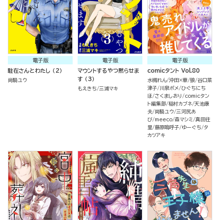
電子版
電子版
電子版
駐在さんとわたし （2）
マウントするやつ黙らせま
comicタント Vol.80
す （3）
尚騎ユウ
水槻れん
沖田×華
狼
谷口菜
津子
川泉ポメ
ひぐちにち
もえきち
三浦マキ
ほ
さくましおり
comicタン
ト編集部
稲村カブネ
天池康
夫
尚騎ユウ
三河尻あ
び
meeco
森マシミ
真田往
里
藤原嗚呼子
ゆーぐち
タ
カツアキ