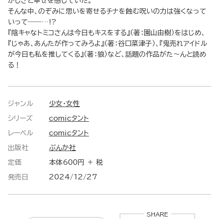
かしさと幸せを感じていた。
そんな中、のぞみに思いを寄せるチナを蝕む呪いの力は強くなって
いって――…!?
『陰キャなトミコさんは今日もキスをする』（著：園山由樹）をはじめ、
『じゃあ、あんたが作ってみろよ』（著：谷口菜津子）、『鬼売れアイドル
が今日も私を推してくる』（著：狼）など、話題の作品がた～んと読め
る！
ジャンル
少女・女性
シリーズ
comicタント
レーベル
comicタント
出版社
ぶんか社
定価
本体600円 ＋ 税
発売日
2024/12/27
SHARE