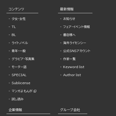
コンテンツ
最新情報
少女・女性
お知らせ
TL
フェア・イベント情報
BL
書店様へ
ライトノベル
海外ライセンシー
青年・一般
公式SNSアカウント
グラビア・写真集
作家一覧
モーター誌
Keyword list
SPECIAL
Author list
Sublicense
マンガよもんが
試し読み
企業情報
グループ会社