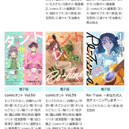
り
もえきち
川泉ポメ
飯倉義
きち
川泉ポメ
飯倉義
之
comicタント編集部
ヨシ
之
comicタント編集部
ヨシ
キ
稲村カブネ
あべ美佳
針
キ
稲村カブネ
あべ美佳
針
生悠伺
三浦マキ
天池康夫
生悠伺
三浦マキ
天池康夫
青山裕企
電子版
電子版
電子版
comicタント Vol.60
comicタント Vol.59
Re-Tune ～あなたの人
生チューニングします～
もりさわたみこ
水槻れん
沖
もりさわたみこ
水槻れん
沖
（1）
田×華
あさひよひ
狼
おりは
田×華
あさひよひ
狼
おりは
もりさわたみこ
あべ美佳
針
らさちこ
三ノ輪ブン子
桜沢
らさちこ
三ノ輪ブン子
桜沢
生悠伺
鈴
園山由樹
野広実由
魔神
鈴
園山由樹
野広実由
魔神
ぐり子
成見香穂
一徹
谷口
ぐり子
成見香穂
一徹
飯倉
菜津子
唐草ミチル
道野ほと
義之
comicタント編集部
ヨ
り
飯倉義之
comicタント編
シキ
稲村カブネ
あべ美佳
針