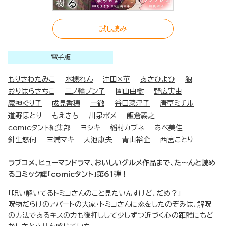
試し読み
電子版
もりさわたみこ
水槻れん
沖田×華
あさひよひ
狼
おりはらさちこ
三ノ輪ブン子
園山由樹
野広実由
魔神ぐり子
成見香穂
一徹
谷口菜津子
唐草ミチル
道野ほとり
もえきち
川泉ポメ
飯倉義之
comicタント編集部
ヨシキ
稲村カブネ
あべ美佳
針生悠伺
三浦マキ
天池康夫
青山裕企
西宮ことり
ラブコメ、ヒューマンドラマ、おいしいグルメ作品まで、た～んと読め
るコミック誌「comicタント」第61弾！
「呪い解いてるトミコさんのこと見たいんすけど、だめ？」
呪物だらけのアパートの大家・トミコさんに恋をしたのぞみは、解呪
の方法であるキスの力も後押しして少しずつ近づく心の距離にもど