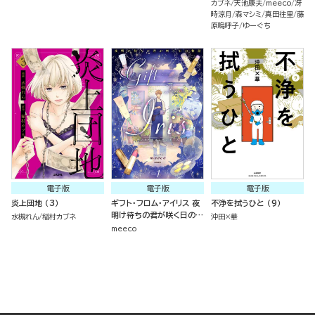
カブネ
天池康夫
meeco
冴
時涼月
森マシミ
真田往里
藤
原嗚呼子
ゆーぐち
電子版
電子版
電子版
炎上団地 （3）
ギフト・フロム・アイリス 夜
不浄を拭うひと （9）
明け待ちの君が咲く日の物
水槻れん
稲村カブネ
沖田×華
語 （1）
meeco