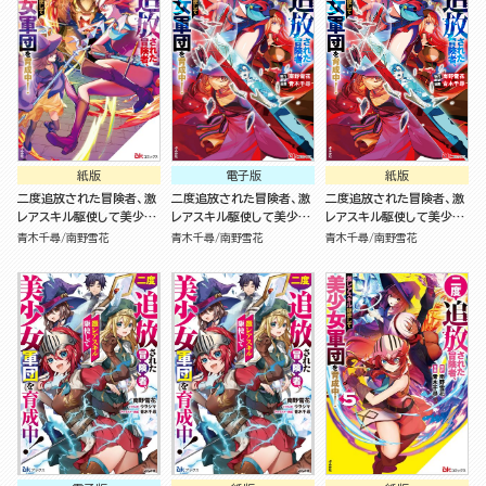
紙版
電子版
紙版
二度追放された冒険者、激
二度追放された冒険者、激
二度追放された冒険者、激
レアスキル駆使して美少女
レアスキル駆使して美少女
レアスキル駆使して美少女
軍団を育成中！（７）
軍団を育成中！ コミック版
軍団を育成中！（６）
青木千尋
南野雪花
青木千尋
南野雪花
青木千尋
南野雪花
（6）