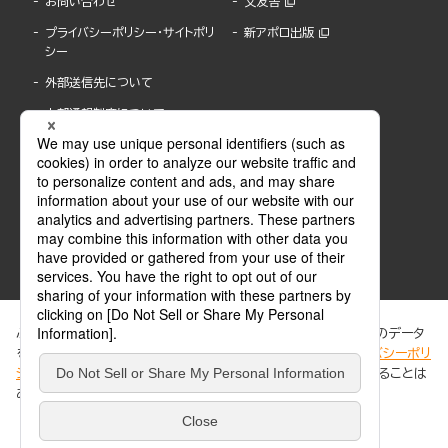
お問い合わせ
文友舎
プライバシーポリシー・サイトポリ
新アポロ出版
シー
外部送信先について
内部通報制度について
ぶんか社が運営するサイトでは、利便性向上のためにCookie等のデータ
を使用しています。 当社のCookieについての詳細は、「
プライバシーポリ
シー
」をご覧ください。当サイトでは、訪問者の個人情報を追跡することは
ABJマークは、この電子書店・電子書籍配信サービスが、著作権者からコンテンツ使用許諾を
ありません。
得た正規版配信サービスであることを示す登録商標(登録番号 第6091713号)です。
ABJマークの詳細、ABJマークを掲示しているサービスの一覧はこちら。
https://aebs.or.jp/
同意する