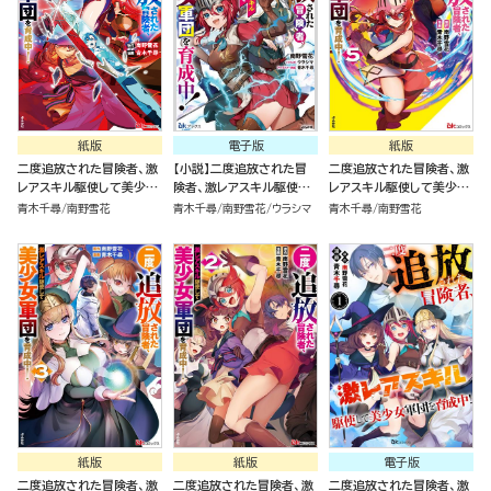
紙版
電子版
紙版
二度追放された冒険者、激
【小説】二度追放された冒
二度追放された冒険者、激
レアスキル駆使して美少女
険者、激レアスキル駆使し
レアスキル駆使して美少女
軍団を育成中！（６）
て美少女軍団を育成中！
軍団を育成中！（5）
青木千尋
南野雪花
青木千尋
南野雪花
ウラシマ
青木千尋
南野雪花
紙版
紙版
電子版
二度追放された冒険者、激
二度追放された冒険者、激
二度追放された冒険者、激