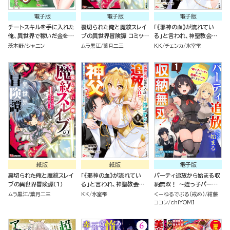
電子版
電子版
電子版
チートスキルを手に入れた
裏切られた俺と魔紋スレイ
「《邪神の血》が流れてい
俺、異世界で稼いだ金を元
ブの異世界冒険譚 コミック
る」と言われ、神聖教会を
に日本の田舎でのんびり過
版 （1）
追放された神父です。 ～理
茨木野
シャニン
ムラ黒江
葉月二三
KK
チェンカ
氷室雫
ごします。 コミック版（分冊
不尽な理由で教会を追い出
版）
されたら、信仰対象の女神
様も一緒についてきちゃい
ました～ コミック版 （1）
紙版
紙版
電子版
裏切られた俺と魔紋スレイ
「《邪神の血》が流れてい
パーティ追放から始まる収
ブの異世界冒険譚（１）
る」と言われ、神聖教会を
納無双！ ～姪っ子パーテ
追放された神父です。 ～理
ィといく最強ハーレム成り
ムラ黒江
葉月二三
KK
氷室雫
くーねるでぶる（戒め）
紺藤
不尽な理由で教会を追い出
上がり～ コミック版（分冊
ココン
chiYOMI
されたら、信仰対象の女神
版）
様も一緒についてきちゃい
ました～ （１）