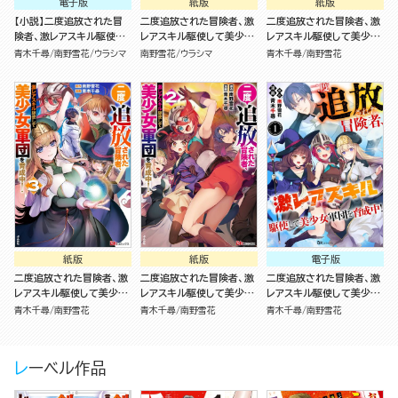
電子版
紙版
紙版
【小説】二度追放された冒
二度追放された冒険者、激
二度追放された冒険者、激
険者、激レアスキル駆使し
レアスキル駆使して美少女
レアスキル駆使して美少女
て美少女軍団を育成中！
軍団を育成中！
軍団を育成中！（5）
青木千尋
南野雪花
ウラシマ
南野雪花
ウラシマ
青木千尋
南野雪花
紙版
紙版
電子版
二度追放された冒険者、激
二度追放された冒険者、激
二度追放された冒険者、激
レアスキル駆使して美少女
レアスキル駆使して美少女
レアスキル駆使して美少女
軍団を育成中！（3）
軍団を育成中！（2）
軍団を育成中！ コミック版
青木千尋
南野雪花
青木千尋
南野雪花
青木千尋
南野雪花
（分冊版）
レーベル作品