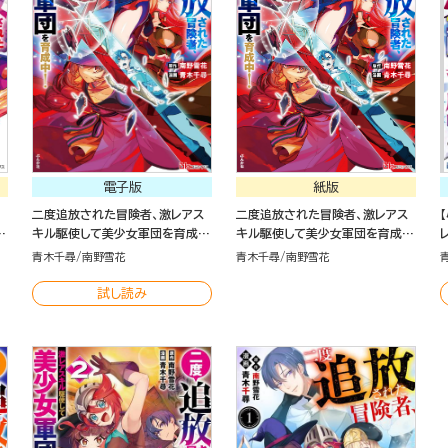
電子版
紙版
二度追放された冒険者、激レアス
二度追放された冒険者、激レアス
キル駆使して美少女軍団を育成
キル駆使して美少女軍団を育成
中！ コミック版 （6）
中！（６）
青木千尋
南野雪花
青木千尋
南野雪花
試し読み