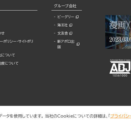
グループ会社
ビーグリー
海王社
わせ
文友舎
ーポリシー・サイトポリ
新アポロ出
版
先について
制度について
ータを使用しています。 当社のCookieについての詳細は、「
プライバシ
© 2025 BUNKASHA