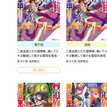
電子版
紙版
二度追放された冒険者、激レアス
二度追放された冒険者、激レアス
キル駆使して美少女軍団を育成
キル駆使して美少女軍団を育成
中！ コミック版 （7）
中！（７）
青木千尋
南野雪花
青木千尋
南野雪花
試し読み