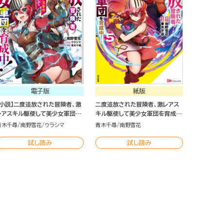
電子版
紙版
【小説】二度追放された冒険者、激
二度追放された冒険者、激レアス
レアスキル駆使して美少女軍団を
キル駆使して美少女軍団を育成
育成中！
中！（5）
青木千尋
南野雪花
ウラシマ
青木千尋
南野雪花
試し読み
試し読み