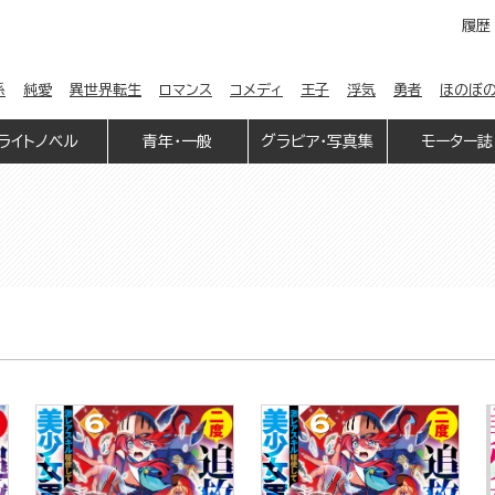
履歴
係
純愛
異世界転生
ロマンス
コメディ
王子
浮気
勇者
ほのぼ
ライトノベル
青年・一般
グラビア・写真集
モーター誌