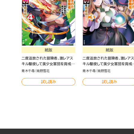
紙版
紙版
二度追放された冒険者、激レアス
二度追放された冒険者、激レアス
キル駆使して美少女軍団を育成
キル駆使して美少女軍団を育成
中！（4）
中！（3）
青木千尋
南野雪花
青木千尋
南野雪花
試し読み
試し読み