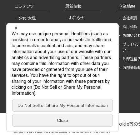
コンテンツ
最新情報
企業情報
少女・女性
お知らせ
会社概要
TL
フェア・イベント情
採用情報
報
BL
お問い合
書店様へ
ライトノベル
プライバシ
海外ライセンシー
シー
青年・一般
公式SNSアカウ
外部送信
グラビア・写真
ント
集
内部通報
作家一覧
モーター誌
Keyword list
SPECIAL
Author list
Sublicense
マンガよもん
が
試し読み
ぶんか社が運営するサイトでは、利便性向上のためにCookie等のデ
は、訪問者の個人情報を追跡することはありません。