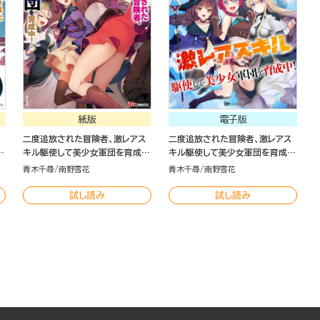
紙版
電子版
二度追放された冒険者、激レアス
二度追放された冒険者、激レアス
キル駆使して美少女軍団を育成
キル駆使して美少女軍団を育成
中！（2）
中！ コミック版（分冊版）
青木千尋
南野雪花
青木千尋
南野雪花
試し読み
試し読み