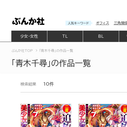
オフィス
三角関
人気キーワード
少女・女性
TL
BL
ぶんか社TOP
「青木千尋」の作品一覧
「青木千尋」の作品一覧
10件
検索結果