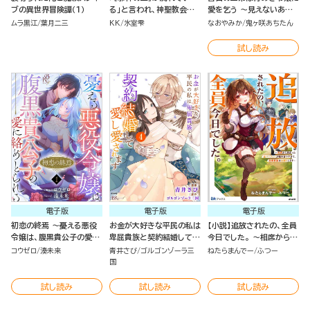
ブの異世界冒険譚（１）
る」と言われ、神聖教会を
愛を乞う ～見えないあな
追放された神父です。 ～理
たと醜い私～ コミック版
ムラ黒江
葉月二三
KK
氷室雫
なおやみか
鬼ヶ咲あちたん
不尽な理由で教会を追い出
（分冊版）
されたら、信仰対象の女神
試し読み
様も一緒についてきちゃい
ました～ （１）
電子版
電子版
電子版
初恋の終焉 ～憂える悪役
お金が大好きな平民の私は
【小説】追放されたの、全員
令嬢は、腹黒貴公子の愛に
卑屈貴族と契約結婚して愛
今日でした。 ～相席から始
絡めとられる～ コミック版
し愛されます コミック版
まった仮パーティーが噛み
コウゼロ
湊未来
青井さび
ゴルゴンゾーラ三
ねたらまんでー
ふつー
（分冊版）
（4）
合いすぎて、復帰要請はお
国
断りします～
試し読み
試し読み
試し読み