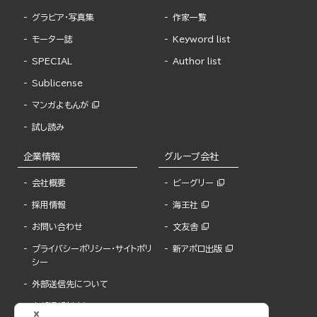
グラビア・写真集
作家一覧
モーター誌
Keyword list
SPECIAL
Author list
Sublicense
マンガよもんが
試し読み
企業情報
グループ会社
会社概要
ビーグリー
採用情報
海王社
お問い合わせ
文友舎
プライバシーポリシー・サイトポリ
新アポロ出版
シー
外部送信先について
内部通報制度について