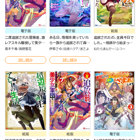
電子版
電子版
紙版
二度追放された冒険者、激
ある日、惰眠を貪っていた
追放されたの、全員今日で
レアスキル駆使して美少女
ら一族から追放されて森に
した。～相席から始まった
軍団を育成中！ コミック版
捨てられました そのまま
仮パーティーが噛み合いす
青木千尋
南野雪花
伊草さゆ
白波ハクア
まさよ
ねたらまんでー
ふつー
（7）
寝てたら周りが勝手に魔物
ぎて、復帰要請はお断りし
の国を作ってたけど、私は
ます～
試し読み
試し読み
気にせず今日も眠ります
コミック版 （6）
紙版
紙版
電子版