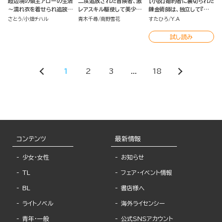
超辺境の領主アローの生活
二度追放された冒険者、激
【小説】婚約者に裏切られた
～濡れ衣を着せられ追放さ
レアスキル駆使して美少女
錬金術師は、独立して『ざ
れましたが、二人の女神と
軍団を育成中！（７）
まぁ』します （3）
さとう
小畑チハル
青木千尋
南野雪花
すたひろ
Y.A
新生活を送ります～（１）
試し読み
1
2
3
...
18
コンテンツ
最新情報
少女・女性
お知らせ
TL
フェア・イベント情報
BL
書店様へ
ライトノベル
海外ライセンシー
青年・一般
公式SNSアカウント