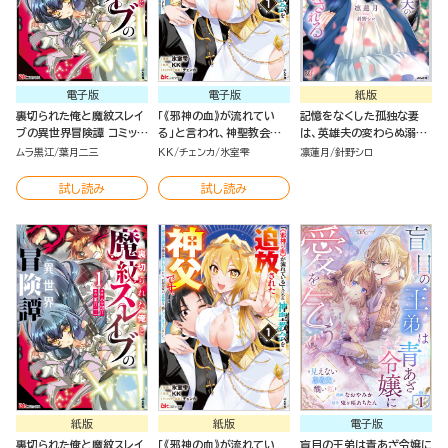
電子版
電子版
紙版
裏切られた俺と魔紋スレイ
「《邪神の血》が流れてい
記憶をなくした孤独な妻
ブの異世界冒険譚 コミック
る」と言われ、神聖教会を
は、英雄夫の変わらぬ溺愛
版 （1）
追放された神父です。 ～理
に溶かされる
ムラ黒江
葉月二三
KK
チェンカ
氷室雫
凛蓮月
針野シロ
不尽な理由で教会を追い出
されたら、信仰対象の女神
試し読み
試し読み
様も一緒についてきちゃい
ました～ コミック版 （1）
紙版
紙版
電子版
裏切られた俺と魔紋スレイ
「《邪神の血》が流れてい
盲目の王弟は青あざ令嬢に