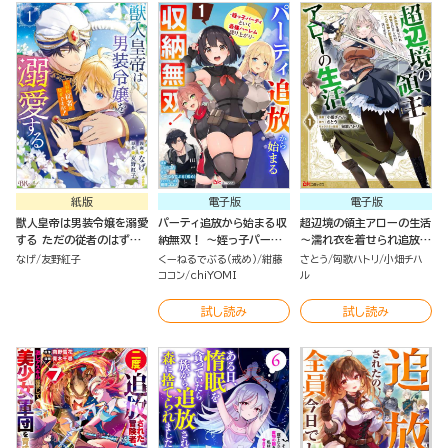
紙版
電子版
電子版
獣人皇帝は男装令嬢を溺愛
パーティ追放から始まる収
超辺境の領主アローの生活
する ただの従者のはずで
納無双！ ～姪っ子パーテ
～濡れ衣を着せられ追放さ
すが！（１）
ィといく最強ハーレム成り
れましたが、二人の女神と
なげ
友野紅子
くーねるでぶる（戒め）
紺藤
さとう
匈歌ハトリ
小畑チハ
上がり～ コミック版（分冊
新生活を送ります～ コミッ
ココン
chiYOMI
ル
版）
ク版 （1）
試し読み
試し読み