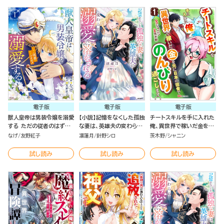
少女たちと駆け抜ける～
壊しました～（１）
仲間と出会った俺はこっち
で最強を目指す！（５）
電子版
電子版
電子版
獣人皇帝は男装令嬢を溺愛
【小説】記憶をなくした孤独
チートスキルを手に入れた
する ただの従者のはずで
な妻は、英雄夫の変わらぬ
俺、異世界で稼いだ金を元
すが！ コミック版 （1）
溺愛に溶かされる
に日本の田舎でのんびり過
なげ
友野紅子
凛蓮月
針野シロ
茨木野
シャニン
ごします。 コミック版（分冊
版）
試し読み
試し読み
試し読み