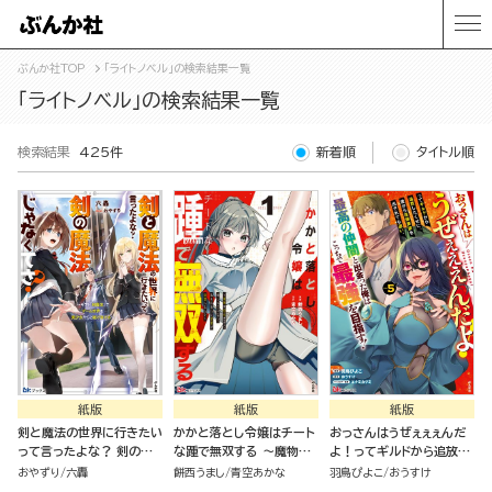
ぶんか社TOP
「ライトノベル」の検索結果一覧
「ライトノベル」の検索結果一覧
検索結果
425件
新着順
タイトル順
紙版
紙版
紙版
剣と魔法の世界に行きたい
かかと落とし令嬢はチート
おっさんはうぜぇぇぇんだ
って言ったよな？ 剣の魔
な踵で無双する ～魔物を
よ！ってギルドから追放し
法じゃなくてさ？ ～ギフト
即死させて楽しんでいた
たくせに、後から復帰要請
おやずり
六轟
餅西うまし
青空あかな
羽鳥ぴよこ
おうすけ
「剣魔法」でゲーム世界を美
ら、私を追放した実家が崩
を出されても遅い。最高の