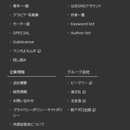
青年・一般
公式SNSアカウント
グラビア・写真集
作家一覧
モーター誌
Keyword list
SPECIAL
Author list
Sublicense
マンガよもんが
試し読み
企業情報
グループ会社
会社概要
ビーグリー
採用情報
海王社
お問い合わせ
文友舎
プライバシーポリシー・サイトポリ
新アポロ出版
シー
外部送信先について