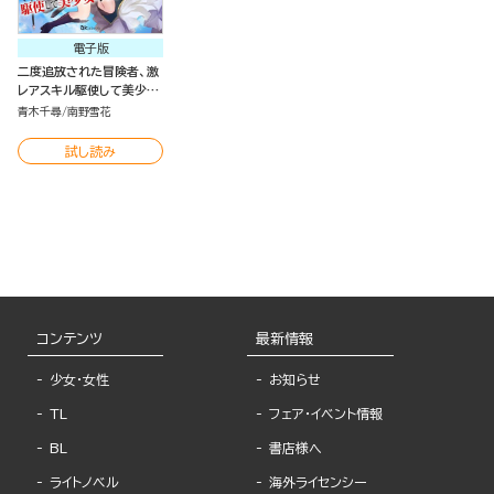
電子版
二度追放された冒険者、激
レアスキル駆使して美少女
軍団を育成中！ コミック版
青木千尋
南野雪花
（分冊版）
試し読み
コンテンツ
最新情報
少女・女性
お知らせ
TL
フェア・イベント情報
BL
書店様へ
ライトノベル
海外ライセンシー