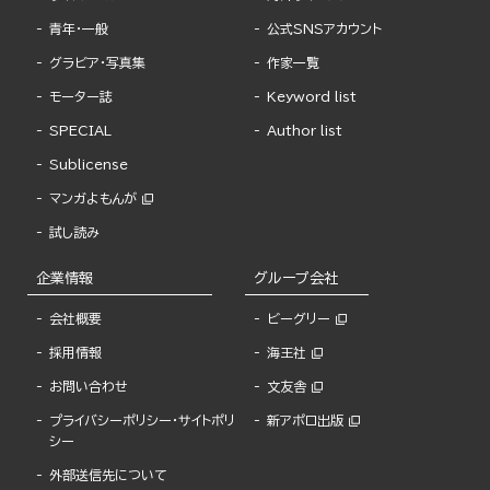
青年・一般
公式SNSアカウント
グラビア・写真集
作家一覧
モーター誌
Keyword list
SPECIAL
Author list
Sublicense
マンガよもんが
試し読み
企業情報
グループ会社
会社概要
ビーグリー
採用情報
海王社
お問い合わせ
文友舎
プライバシーポリシー・サイトポリ
新アポロ出版
シー
外部送信先について