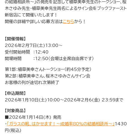
の結婚相談所～」の発売を記念して植草美幸先生のトークショー、桜
木さゆみ先生・植草美幸先生両名によるサイン会をブックファースト
新宿店にて開催いたします！
開催の詳細や詳しい応募方法は
こちら
から！
【開催情報】
2026年2月7日(土)13:00～
受付開始時間 ：12:40
開場時間 ：12:50（会場は全席自由席です）
第1部：植草美幸さんトークショー（約45分予定）
第2部：植草美幸さん、桜木さゆみさんサイン会
お客様の列が途切れ次第終了
【申込期間】
2026年1月10日(土)10:00～2026年2月6(金) 23:59まで
【対象商品】
■2026年1月14日(木) 発売
・
「ガラスの靴、はかせます！～成婚率80％の結婚相談所～」
1430
円(税込)