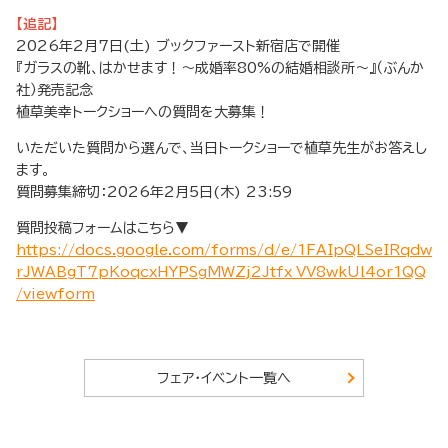
【追記】
2026年2月7日(土) ブックファースト新宿店で開催
『ガラスの靴、はかせます！～成婚率80%の結婚相談所～』（ぶんか
社）発売記念
植草美幸トークショーへの質問を大募集！
いただいた質問から選んで、当日トークショーで植草先生がお答えし
ます。
質問募集締切：2026年2月5日(木) 23:59
質問投稿フォームはこちら▼
https://docs.google.com/forms/d/e/1FAIpQLSeIRqdw
rJWABgT7pKoqcxHYPSgMWZj2Jtfx_VV8wkUl4or1QQ
/viewform
フェア・イベント一覧へ