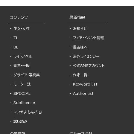
コンテンツ
最新情報
少女・女性
お知らせ
TL
フェア・イベント情報
BL
書店様へ
ライトノベル
海外ライセンシー
青年・一般
公式SNSアカウント
グラビア・写真集
作家一覧
モーター誌
Keyword list
SPECIAL
Author list
Sublicense
マンガよもんが
試し読み
企業情報
グループ会社