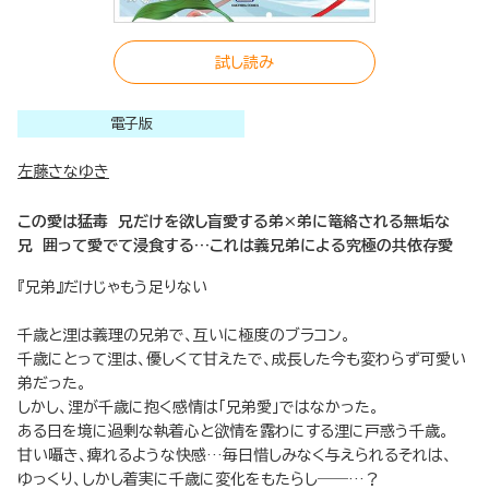
試し読み
電子版
左藤さなゆき
この愛は猛毒 兄だけを欲し盲愛する弟×弟に篭絡される無垢な
兄 囲って愛でて浸食する…これは義兄弟による究極の共依存愛
『兄弟』だけじゃもう足りない
千歳と浬は義理の兄弟で、互いに極度のブラコン。
千歳にとって浬は、優しくて甘えたで、成長した今も変わらず可愛い
弟だった。
しかし、浬が千歳に抱く感情は「兄弟愛」ではなかった。
ある日を境に過剰な執着心と欲情を露わにする浬に戸惑う千歳。
甘い囁き、痺れるような快感…毎日惜しみなく与えられるそれは、
ゆっくり、しかし着実に千歳に変化をもたらし――…？