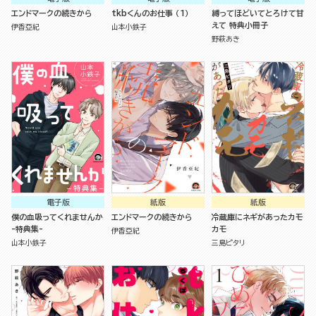
エンドマークの続きから
tkbくんのお仕事 （1）
縛ってほどいてとろけて甘
えて 特典小冊子
伊香亞紀
山本小鉄子
野萩あき
電子版
紙版
紙版
僕の血吸ってくれませんか
エンドマークの続きから
冷蔵庫にネギがあったカモ
-特典集-
カモ
伊香亞紀
山本小鉄子
三島ピタリ