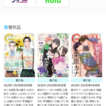
著者作品
電子版
電子版
電子版
GUSH 2026年08月号
GUSH 2026年06月号
GUSH 2026年04月号
ゆくえ萌葱
美山薫子
山本小
黒井モリー
ゆくえ萌葱
三栖
黒井モリー
山本小鉄子
鳩屋
鉄子
三栖よこ
山中ヒコ
サガ
よこ
鳩屋タマ
山中ヒコ
丹野
タマ
サガミワカ
高永ひなこ
ミワカ
丹野ちくわぶ
百瀬あ
ちくわぶ
栗原カナ
左藤さな
栗原カナ
左藤さなゆき
早寝
ん
左藤さなゆき
早寝電灯
ゆき
早寝電灯
三島ピタリ
秋
電灯
麻生ミツ晃
熊雪ふる
三島ピタリ
秋鮭こぐま
今井
鮭こぐま
今井ゆうみ
他
大村
三島ピタリ
淀川ゆお
もちぱ