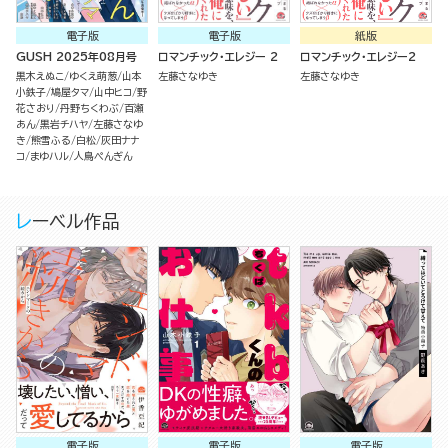
電子版
電子版
紙版
GUSH 2025年08月号
ロマンチック・エレジー 2
ロマンチック・エレジー2
黒木えぬこ
ゆくえ萌葱
山本
左藤さなゆき
左藤さなゆき
小鉄子
鳩屋タマ
山中ヒコ
野
花さおり
丹野ちくわぶ
百瀬
あん
黒岩チハヤ
左藤さなゆ
き
熊雪ふる
白松
灰田ナナ
コ
まゆハル
人鳥ぺんぎん
レーベル作品
電子版
電子版
電子版