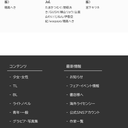
版）
Jul.
版）
穂高へき
たまきつむぐ
野萩あ
宮下キツネ
き
GUSH
樺山リョウ
山葵
山わい
じねん
伊香亞
紀
wagayo
穂高へき
コンテンツ
最新情報
少女・女性
お知らせ
TL
フェア・イベント情報
BL
書店様へ
ライトノベル
海外ライセンシー
青年・一般
公式SNSアカウント
グラビア・写真集
作家一覧