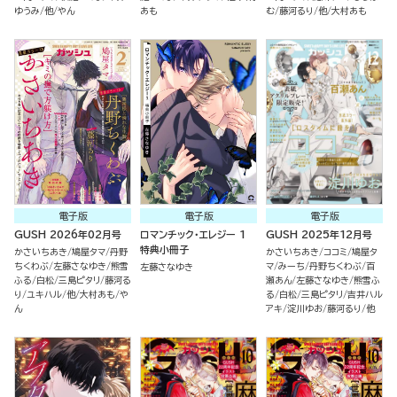
ゆうみ
他
やん
あも
む
藤河るり
他
大村あも
電子版
電子版
電子版
GUSH 2026年02月号
ロマンチック・エレジー 1
GUSH 2025年12月号
特典小冊子
かさいちあき
鳩屋タマ
丹野
かさいちあき
ココミ
鳩屋タ
ちくわぶ
左藤さなゆき
熊雪
マ
みーち
丹野ちくわぶ
百
左藤さなゆき
ふる
白松
三島ピタリ
藤河る
瀬あん
左藤さなゆき
熊雪ふ
り
ユキハル
他
大村あも
や
る
白松
三島ピタリ
吉井ハル
ん
アキ
淀川ゆお
藤河るり
他