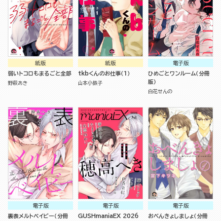
紙版
紙版
電子版
弱いトコロもまるごと全部
tkbくんのお仕事（１）
ひめごとワンルーム（分冊
版）
野萩あき
山本小鉄子
白花せんの
電子版
電子版
電子版
裏表メルトベイビー（分冊
GUSHmaniaEX 2026
おべんきょしましょ（分冊