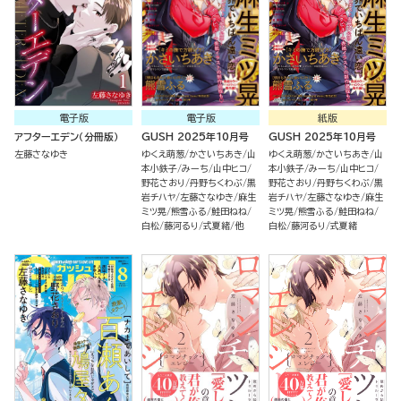
電子版
電子版
紙版
アフターエデン（分冊版）
GUSH 2025年10月号
GUSH 2025年10月号
左藤さなゆき
ゆくえ萌葱
かさいちあき
山
ゆくえ萌葱
かさいちあき
山
本小鉄子
みーち
山中ヒコ
本小鉄子
みーち
山中ヒコ
野花さおり
丹野ちくわぶ
黒
野花さおり
丹野ちくわぶ
黒
岩チハヤ
左藤さなゆき
麻生
岩チハヤ
左藤さなゆき
麻生
ミツ晃
熊雪ふる
鮭田ねね
ミツ晃
熊雪ふる
鮭田ねね
白松
藤河るり
式夏緒
他
白松
藤河るり
式夏緒