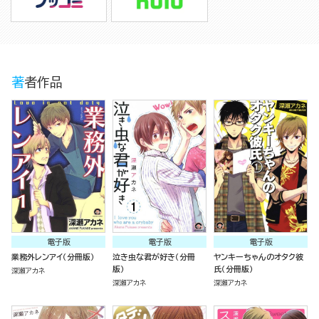
著者作品
電子版
電子版
電子版
業務外レンアイ（分冊版）
泣き虫な君が好き（分冊
ヤンキーちゃんのオタク彼
版）
氏（分冊版）
深瀬アカネ
深瀬アカネ
深瀬アカネ