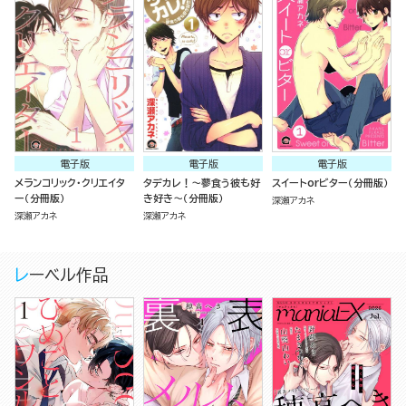
電子版
電子版
電子版
メランコリック・クリエイタ
タデカレ！～蓼食う彼も好
スイートorビター（分冊版）
ー（分冊版）
き好き～（分冊版）
深瀬アカネ
深瀬アカネ
深瀬アカネ
レーベル作品