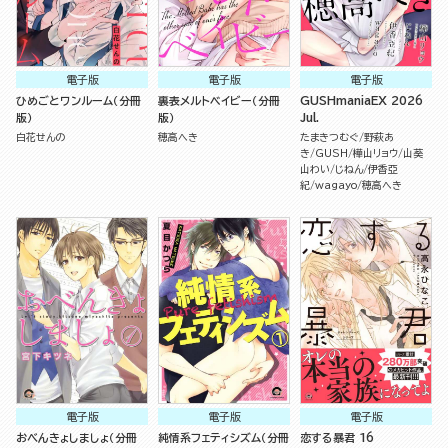
電子版
電子版
電子版
ひめごとワンルーム（分冊
裏表メルトベイビー（分冊
GUSHmaniaEX 2026
版）
版）
Jul.
白花せんの
穂高へき
たまきつむぐ
野萩あ
き
GUSH
樺山リョウ
山葵
山わい
じねん
伊香亞
紀
wagayo
穂高へき
電子版
電子版
電子版
おべんきょしましょ（分冊
純情系フェティシズム（分冊
恋する暴君 16