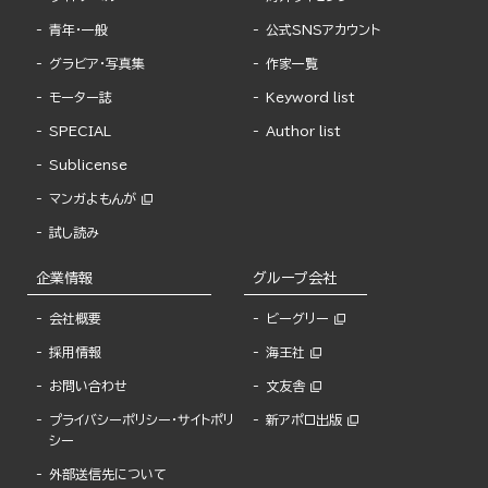
青年・一般
公式SNSアカウント
グラビア・写真集
作家一覧
モーター誌
Keyword list
SPECIAL
Author list
Sublicense
マンガよもんが
試し読み
企業情報
グループ会社
会社概要
ビーグリー
採用情報
海王社
お問い合わせ
文友舎
プライバシーポリシー・サイトポリ
新アポロ出版
シー
外部送信先について