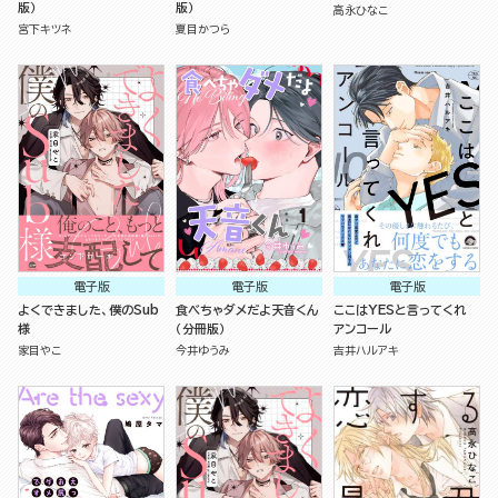
版）
版）
高永ひなこ
宮下キツネ
夏目かつら
電子版
電子版
電子版
よくできました、僕のSub
食べちゃダメだよ天音くん
ここはYESと言ってくれ
様
（分冊版）
アンコール
家目やこ
今井ゆうみ
吉井ハルアキ