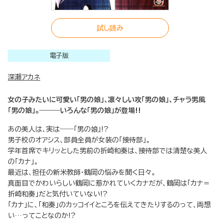
試し読み
電子版
深瀬アカネ
女の子みたいに可愛い「男の娘」、凛々しい攻「男の娘」、チャラ男風
「男の娘」。―――いろんな「男の娘」が登場!!
あの美人は、実は――「男の娘」!?
男子校のオアシス、部員全員が女装の「接待部」。
学年首席でキリッとした男前の折崎和奏は、接待部では清楚な美人
の「カナ」。
最近は、担任の新米教師・鶴岡の悩みを聞く日々。
真面目でかわいらしい鶴岡に惹かれていくカナだが、鶴岡は「カナ＝
折崎和奏」だと気付いていない!?
「カナ」に、「和奏」のカッコイイところを伝えてきたりするのって、両想
い…ってことなのか!?