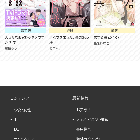
電子版
紙版
紙版
えっちなお尻じゃダメです
よくできました、僕のSub
恋する暴君（１６）
か？ 7
様
高永ひなこ
鳩屋タマ
家目やこ
コンテンツ
最新情報
少女・女性
お知らせ
TL
フェア・イベント情報
BL
書店様へ
ライトノベル
海外ライセンシー