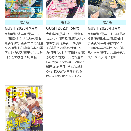
電子版
電子版
電子版
GUSH 2023年7月号
GUSH 2023年5月号
GUSH 2023年3月号
大和名瀬
浅井西
黒井モリ
大和名瀬
黒井モリー
楢崎ね
大和名瀬
黒井モリー
綴屋め
ー
風緒
かさいちあき
美山
ねこ
ゆくえ萌葱
風緒
かさい
ぐる
楢崎ねねこ
風緒
山本
薫子
山本小鉄子
ココミ
鳩屋
ちあき
美山薫子
山本小鉄
小鉄子
みーち
丹野ちくわ
タマ
百瀬あん
嘉島ちあき
栗
子
鳩屋タマ
縁々
サガミワ
ぶ
百瀬あん
高永ひなこ
嘉
原カナ
カジス
暮田マキネ
鮭
カ
丹野ちくわぶ
百瀬あん
高
島ちあき
栗原カナ
黒岩チハ
田ねね
あまきいお
白松
永ひなこ
栗原カナ
志々藤か
ヤ
カジス
大島かもめ
らり
黒岩チハヤ
暮田マキネ
鮭田ねね
日月ニチカ
大槻ミ
ゥ
SHOOWA
星倉ぞぞ
か
けたま
衿先はとじ
ろくろこ