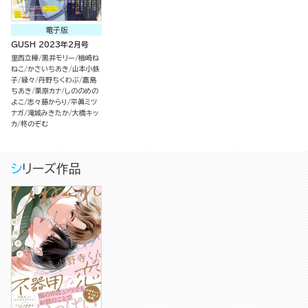
電子版
GUSH 2023年2月号
里西立樺
黒井モリー
楢崎ね
ねこ
かさいちあき
山本小鉄
子
縁々
丹野ちくわぶ
嘉島
ちあき
栗原カナ
しののめの
よこ
志々藤からり
平眞ミツ
ナガ
滝城みきたか
大橋キッ
カ
柊のぞむ
シリーズ作品