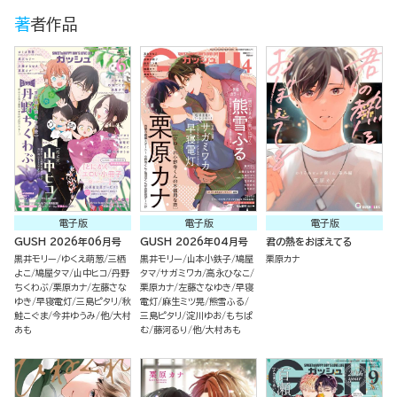
著者作品
電子版
電子版
電子版
GUSH 2026年06月号
GUSH 2026年04月号
君の熱をおぼえてる
黒井モリー
ゆくえ萌葱
三栖
黒井モリー
山本小鉄子
鳩屋
栗原カナ
よこ
鳩屋タマ
山中ヒコ
丹野
タマ
サガミワカ
高永ひなこ
ちくわぶ
栗原カナ
左藤さな
栗原カナ
左藤さなゆき
早寝
ゆき
早寝電灯
三島ピタリ
秋
電灯
麻生ミツ晃
熊雪ふる
鮭こぐま
今井ゆうみ
他
大村
三島ピタリ
淀川ゆお
もちぱ
あも
む
藤河るり
他
大村あも