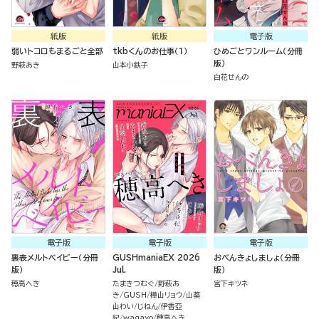
紙版
紙版
電子版
弱いトコロもまるごと全部
tkbくんのお仕事（１）
ひめごとワンルーム（分冊
版）
野萩あき
山本小鉄子
白花せんの
電子版
電子版
電子版
裏表メルトベイビー（分冊
GUSHmaniaEX 2026
おべんきょしましょ（分冊
版）
Jul.
版）
穂高へき
たまきつむぐ
野萩あ
宮下キツネ
き
GUSH
樺山リョウ
山葵
山わい
じねん
伊香亞
紀
wagayo
穂高へき