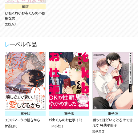
紙版
ひねくれ小野寺くんの不器
用な恋
栗原カナ
レーベル作品
電子版
電子版
電子版
エンドマークの続きから
tkbくんのお仕事 （1）
縛ってほどいてとろけて甘
えて 特典小冊子
伊香亞紀
山本小鉄子
野萩あき