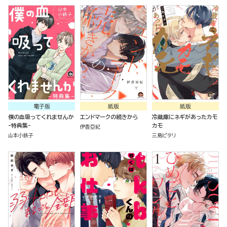
電子版
紙版
紙版
僕の血吸ってくれませんか
エンドマークの続きから
冷蔵庫にネギがあったカモ
-特典集-
カモ
伊香亞紀
山本小鉄子
三島ピタリ