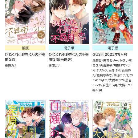
紙版
電子版
電子版
ひねくれ小野寺くんの不器
ひねくれ小野寺くんの不器
GUSH 2023年9月号
用な恋
用な恋（分冊版）
浅井西
黒井モリー
かさいち
あき
美山薫子
鳩屋タマ
サ
栗原カナ
栗原カナ
ガミワカ
天王寺ミオ
百瀬あ
ん
嘉島ちあき
栗原カナ
しの
のめのよこ
大橋キッカ
黒岩
チハヤ
麻生ミツ晃
大槻ミゥ
梶本潤