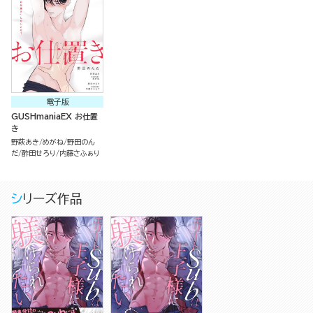
電子版
GUSHmaniaEX お仕置
き
野萩あき
めがね
野田のん
だ
酢田せろり
内藤さふぁり
シリーズ作品