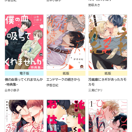
伊香亞紀
山本小鉄子
野萩あき
電子版
紙版
紙版
僕の血吸ってくれませんか
エンドマークの続きから
冷蔵庫にネギがあったカモ
-特典集-
カモ
伊香亞紀
山本小鉄子
三島ピタリ