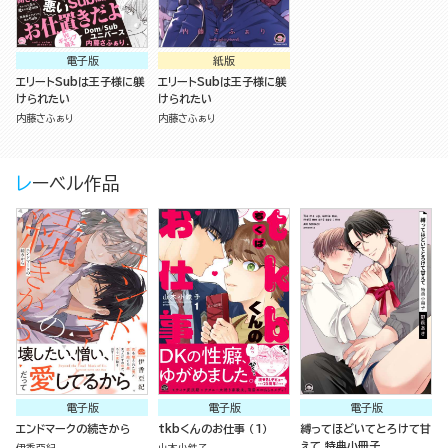
電子版
紙版
エリートSubは王子様に躾
エリートSubは王子様に躾
けられたい
けられたい
内藤さふぁり
内藤さふぁり
レーベル作品
電子版
電子版
電子版
エンドマークの続きから
tkbくんのお仕事 （1）
縛ってほどいてとろけて甘
えて 特典小冊子