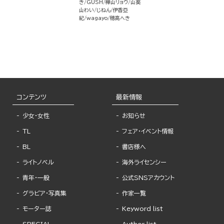
き
GUSH
樺山リョウ
山葵
山わい
じねん
伊香亞
紀
wagayo
穂高へき
コンテンツ
最新情報
少女・女性
お知らせ
TL
フェア・イベント情報
BL
書店様へ
ライトノベル
海外ライセンシー
青年・一般
公式SNSアカウント
グラビア・写真集
作家一覧
モーター誌
Keyword list