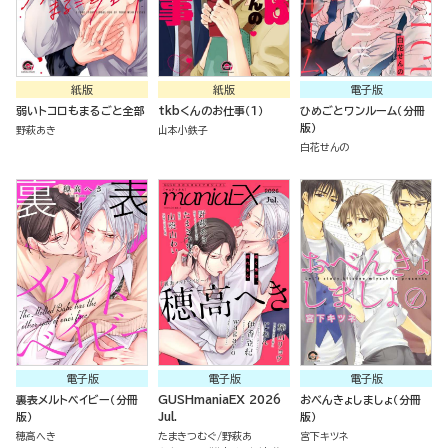
紙版
紙版
電子版
弱いトコロもまるごと全部
tkbくんのお仕事（１）
ひめごとワンルーム（分冊
版）
野萩あき
山本小鉄子
白花せんの
電子版
電子版
電子版
裏表メルトベイビー（分冊
GUSHmaniaEX 2026
おべんきょしましょ（分冊
版）
Jul.
版）
穂高へき
たまきつむぐ
野萩あ
宮下キツネ