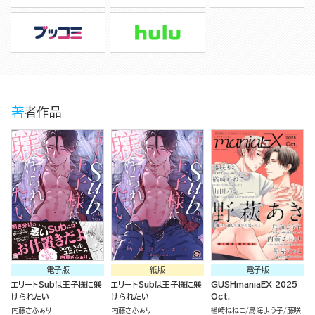
著者作品
電子版
紙版
電子版
エリートSubは王子様に躾
エリートSubは王子様に躾
GUSHmaniaEX 2025
けられたい
けられたい
Oct.
内藤さふぁり
内藤さふぁり
楢崎ねねこ
鳥海よう子
藤咲