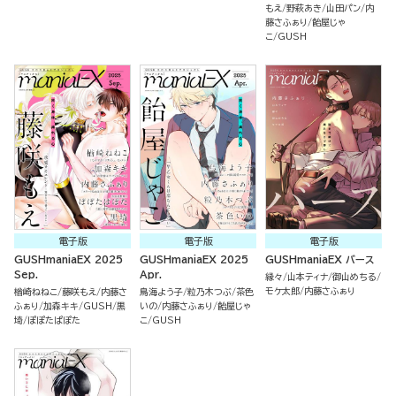
もえ
野萩あき
山田パン
内
藤さふぁり
飴屋じゃ
こ
GUSH
電子版
電子版
電子版
GUSHmaniaEX 2025
GUSHmaniaEX 2025
GUSHmaniaEX バース
Sep.
Apr.
縁々
山本ティナ
御山めちる
モケ太郎
内藤さふぁり
楢崎ねねこ
藤咲もえ
内藤さ
鳥海よう子
粒乃木つぶ
茶色
ふぁり
加森キキ
GUSH
黒
いの
内藤さふぁり
飴屋じゃ
埼
ぽぽたぱぽた
こ
GUSH