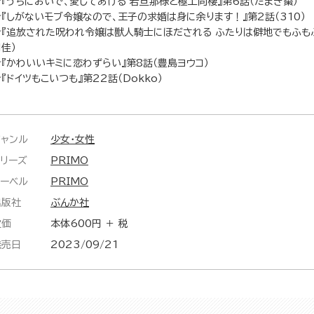
★『うちにおいで、愛してあげる 若旦那様と極上同棲』第6話（たまき棗）
★『しがないモブ令嬢なので、王子の求婚は身に余ります！』第2話（310）
★『追放された呪われ令嬢は獣人騎士にほだされる ふたりは僻地でもふもふ
佳）
★『かわいいキミに恋わずらい』第8話（豊島ヨウコ）
『ドイツもこいつも』第22話（Dokko）
ジャンル
少女・女性
シリーズ
PRIMO
レーベル
PRIMO
出版社
ぶんか社
定価
本体600円 ＋ 税
発売日
2023/09/21