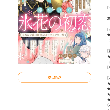
「
―
【
【
試し読み
【
（