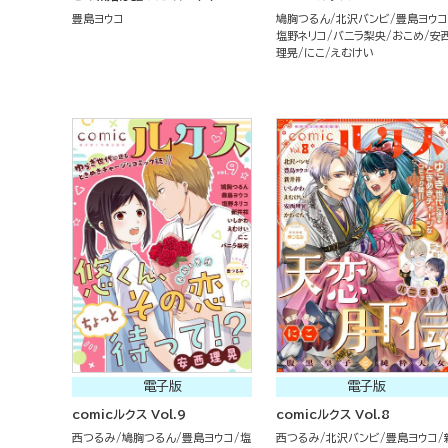
豊島ヨウコ
鳩胸つるん
北沢バンビ
豊島ヨウコ
塩野ネリコ
バニラ梨央
おこめ
安
理晃
にこ
えむけい
電子版
電子版
comicルクス Vol.9
comicルクス Vol.8
西つるみ
鳩胸つるん
豊島ヨウコ
塩
西つるみ
北沢バンビ
豊島ヨウコ