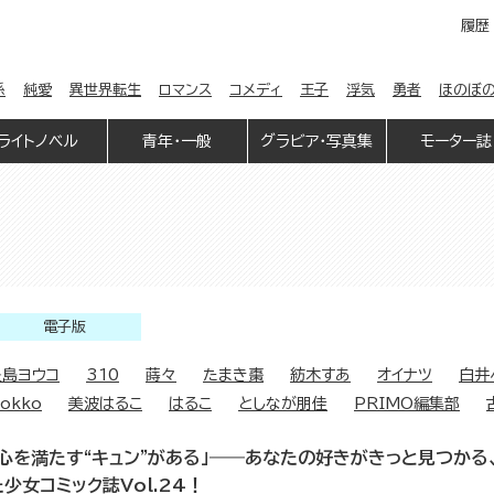
履歴
係
純愛
異世界転生
ロマンス
コメディ
王子
浮気
勇者
ほのぼ
ライトノベル
青年・一般
グラビア・写真集
モーター誌
電子版
豊島ヨウコ
310
蒔々
たまき棗
紡木すあ
オイナツ
白井
okko
美波はるこ
はるこ
としなが朋佳
PRIMO編集部
「心を満たす“キュン”がある」――あなたの好きがきっと見つかる
た少女コミック誌Vol.24！