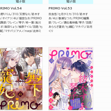
電子版
電子版
RIMO Vol.54
PRIMO Vol.53
朱野りりん
310
天野なえ
紡木す
吉良悠
七月タミカ
310
紡木す
あ
オイナツ
4U
猫宮なお
PRIMO
あ
4U
春瀬なつた
PRIMO編集
編集部
クレイン
琴子
柊一葉
高川
部
クレイン
踊る毒林檎
琴子
羽是
ろす
森田りょう
柚原テイル
羽是
七
あららぎ蒼史
七瀬紅
マチバリ
彩月
瀬紅
マチバリ
アメノ
nagi
此林ミ
くり
サ