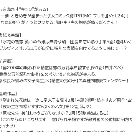
心を満たす“キュン”がある」
―夢・ときめきが詰まった少女コミック誌『PRIMO プリモ』【Vol.24】！
あなたの好きがきっと見つかる、胸ドキドキの物語が盛りだくさん！
表紙＆巻頭】
★『氷花の初恋 笑わぬ令嬢は無骨な騎士団長を恋い慕う』 第5話（陸斗いく
ジルヴィスはルミエラが自分に特別な表情を向けてるように感じて…？
新連載】
★『齢200年の呪われた精霊は恋の万能薬を欲する』第1話（白井べべ）
貴重な万能薬「水仙桃」をめぐり、淡い恋物語が始まる。
【急成長が悩みの女子高生】×【精霊の男の子】の異種間恋愛ファンタジー！
連載作品】
★『望まれぬ花嫁は一途に皇太子を愛す』第14話（漫画：紡木すあ／原作：古
★『夜の生き神様とすすかぶりの乙女』第12話（蒔々）
★『兼松先生、美味しゅうございますか？』第15話（美波はるこ）
★『これから幸せになります！ 虐げられ令嬢ですが敵対国の公爵様に何故
オイナツ）