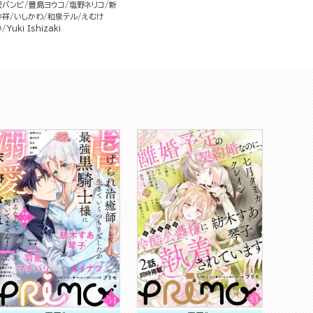
沢バンビ
豊島ヨウコ
塩野ネリコ
新
井祥
いしかわ
和泉テル
えむけ
い
Yuki Ishizaki