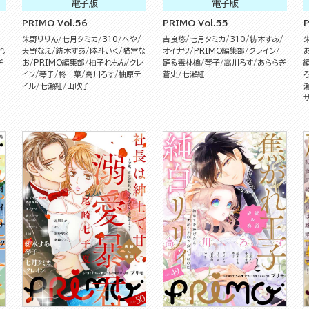
電子版
電子版
PRIMO Vol.56
PRIMO Vol.55
P
朱野りりん
七月タミカ
310
へや
吉良悠
七月タミカ
310
紡木すあ
れ
天野なえ
紡木すあ
陸斗いく
猫宮な
オイナツ
PRIMO編集部
クレイン
ぎ
お
PRIMO編集部
柚子れもん
クレ
踊る毒林檎
琴子
高川ろす
あららぎ
イン
琴子
柊一葉
高川ろす
柚原テ
蒼史
七瀬紅
イル
七瀬紅
山吹子