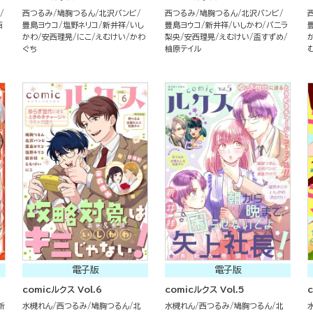
西つるみ
鳩胸つるん
北沢バンビ
西つるみ
鳩胸つるん
北沢バンビ
西
豊島ヨウコ
塩野ネリコ
新井祥
いし
豊島ヨウコ
新井祥
いしかわ
バニラ
かわ
安西理晃
にこ
えむけい
かわ
梨央
安西理晃
えむけい
盃すずめ
ぐち
柚原テイル
電子版
電子版
comicルクス Vol.6
comicルクス Vol.5
新
水槻れん
西つるみ
鳩胸つるん
北
水槻れん
西つるみ
鳩胸つるん
北