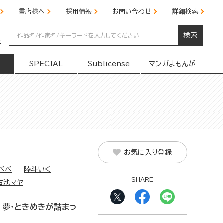
書店様へ
採用情報
お問い合わせ
詳細検索
検索
の
SPECIAL
Sublicense
マンガよもんが
お気に入り登録
べべ
陸斗いく
SHARE
古池マヤ
、夢・ときめきが詰まっ