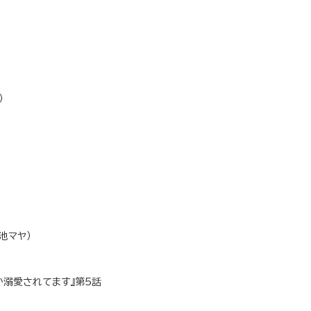
）
池マヤ）
か溺愛されてます』第5話