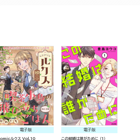
電子版
電子版
comicルクス Vol.10
この結婚は誰がために （1）