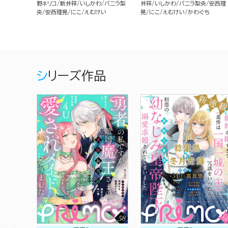
野ネリコ
新井祥
いしかわ
バニラ梨
井祥
いしかわ
バニラ梨央
安西理
央
安西理晃
にこ
えむけい
晃
にこ
えむけい
かわぐち
シリーズ作品