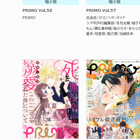
電子版
電子版
PRIMO Vol.58
PRIMO Vol.57
PRIMO
吉良悠
310
へや
オイナ
ツ
PRIMO編集部
冬月光輝
柚子
もん
踊る毒林檎
高川ろす
あらら
蒼史
稔里昴
館乃愛
当麻咲来