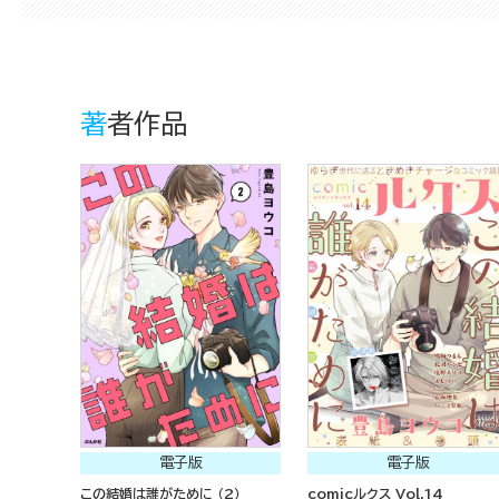
著者作品
電子版
電子版
この結婚は誰がために （2）
comicルクス Vol.14