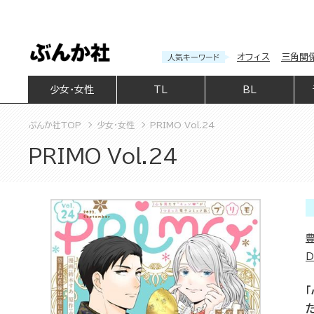
オフィス
三角関
人気キーワード
少女・女性
TL
BL
ぶんか社TOP
少女・女性
PRIMO Vol.24
PRIMO Vol.24
D