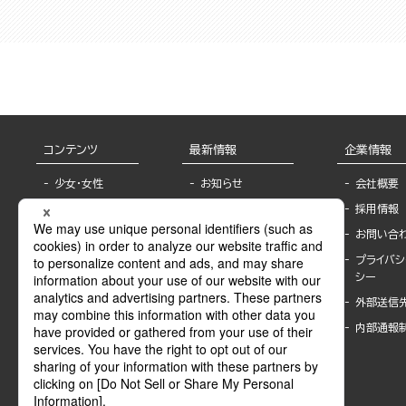
コンテンツ
最新情報
企業情報
少女・女性
お知らせ
会社概要
TL
フェア・イベント情
採用情報
報
BL
お問い合
書店様へ
ライトノベル
プライバシ
海外ライセンシー
シー
青年・一般
公式SNSアカウ
外部送信
グラビア・写真
ント
集
内部通報
作家一覧
モーター誌
Keyword list
SPECIAL
Author list
Sublicense