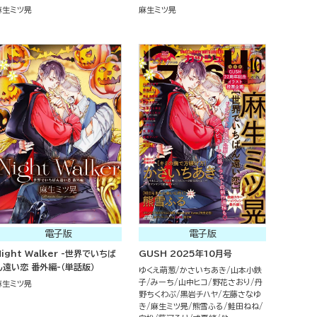
麻生ミツ晃
麻生ミツ晃
電子版
電子版
Night Walker -世界でいちば
GUSH 2025年10月号
ん遠い恋 番外編-（単話版）
ゆくえ萌葱
かさいちあき
山本小鉄
子
みーち
山中ヒコ
野花さおり
丹
麻生ミツ晃
野ちくわぶ
黒岩チハヤ
左藤さなゆ
き
麻生ミツ晃
熊雪ふる
鮭田ねね