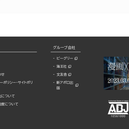
グループ会社
ビーグリー
海王社
わせ
文友舎
ーポリシー・サイトポリ
新アポロ出
版
先について
制度について