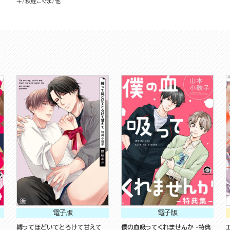
キ
秋鮭こぐま
他
電子版
電子版
縛ってほどいてとろけて甘えて
僕の血吸ってくれませんか -特典