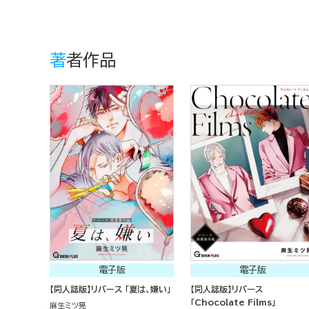
著者作品
電子版
電子版
【同人誌版】リバース 「夏は、嫌い」
【同人誌版】リバース
「Chocolate Films」
麻生ミツ晃