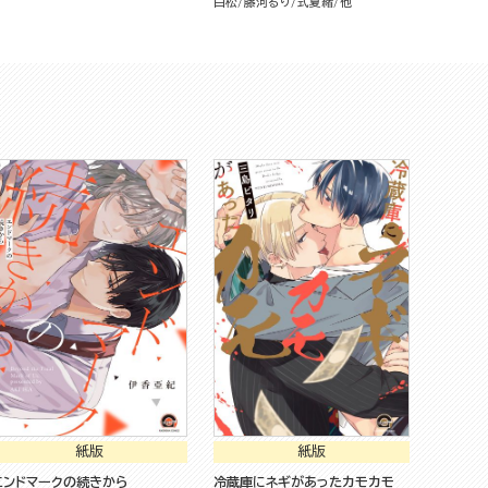
白松
藤河るり
式夏緒
他
紙版
紙版
エンドマークの続きから
冷蔵庫にネギがあったカモカモ