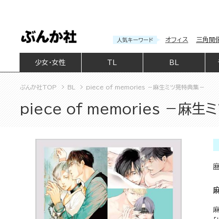
オフィス
三角関
人気キーワード
少女・女性
TL
BL
ぶんか社TOP
BL
piece of memories －麻生ミツ晃特典集－
piece of memories －麻