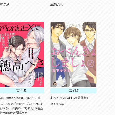
伊香亞紀
三島ピタリ
電子版
電子版
USHmaniaEX 2026 Jul.
おべんきょしましょ（分冊版）
たまきつむぐ
野萩あき
GUSH
樺
宮下キツネ
山リョウ
山葵山わい
じねん
伊香亞
紀
wagayo
穂高へき