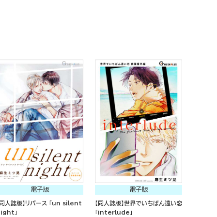
電子版
電子版
【同人誌版】リバース 「un silent
【同人誌版】世界でいちばん遠い恋
ight」
「interlude」