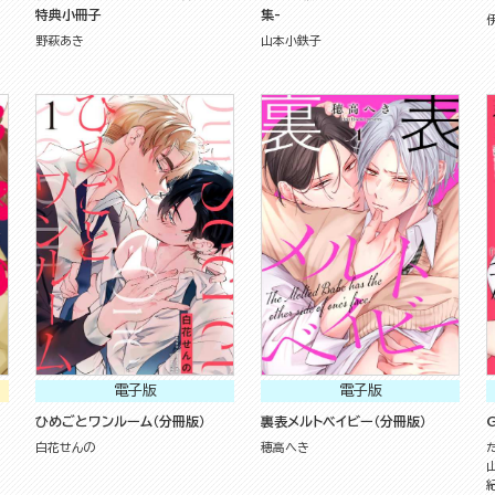
特典小冊子
集-
野萩あき
山本小鉄子
電子版
電子版
ひめごとワンルーム（分冊版）
裏表メルトベイビー（分冊版）
G
白花せんの
穂高へき