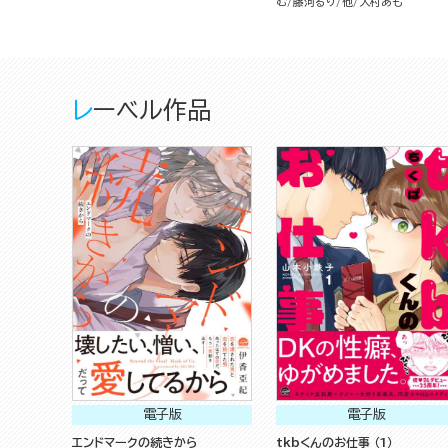
む
藤河るり
他
大村あも
レーベル作品
電子版
電子版
エンドマークの続きから
tkbくんのお仕事 （1）