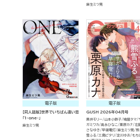
麻生ミツ晃
電子版
電子版
【同人誌版】世界でいちばん遠い恋
GUSH 2026年04月号
「1-one-」
黒井モリー
山本小鉄子
鳩屋タマ
ガミワカ
高永ひなこ
栗原カナ
左
麻生ミツ晃
さなゆき
早寝電灯
麻生ミツ晃
熊
雪ふる
三島ピタリ
淀川ゆお
もち