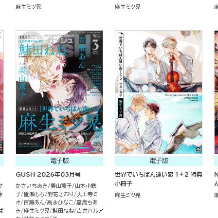
麻生ミツ晃
麻生ミツ晃
電子版
電子版
GUSH 2026年03月号
世界でいちばん遠い恋 1＋2 特典
小冊子
サ
かさいちあき
美山薫子
山本小鉄
藤
子
園瀬もち
野花さおり
天王寺ミ
麻生ミツ晃
オ
百瀬あん
高永ひなこ
嘉島ちあ
ぱ
き
麻生ミツ晃
鮭田ねね
吉井ハルア