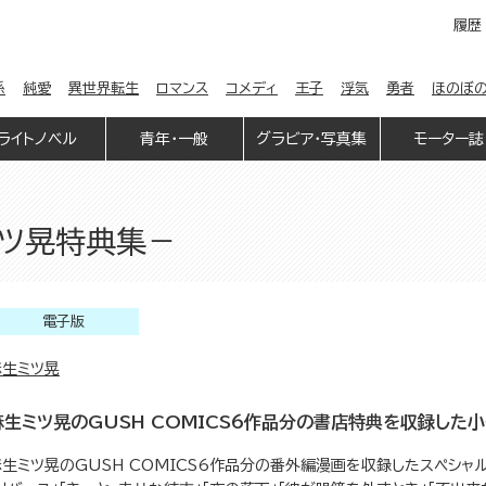
履歴
係
純愛
異世界転生
ロマンス
コメディ
王子
浮気
勇者
ほのぼ
ライトノベル
青年・一般
グラビア・写真集
モーター誌
生ミツ晃特典集－
電子版
麻生ミツ晃
麻生ミツ晃のGUSH COMICS6作品分の書店特典を収録した
麻生ミツ晃のGUSH COMICS6作品分の番外編漫画を収録したスペシ