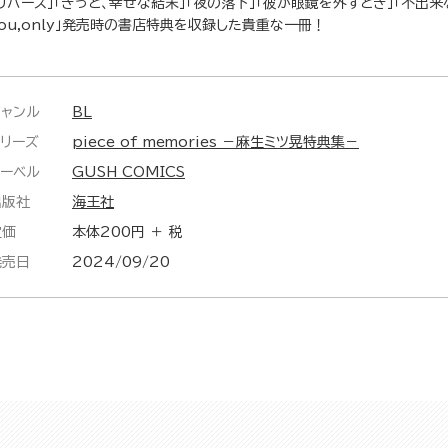
リバース」「きっと、幸せな結末」「夜の落下」「彼が眼鏡を外すとき」「不出来な
you,only」発売時の書店特典を収録した貴重な一冊！
ジャンル
BL
シリーズ
piece of memories －麻生ミツ晃特典集－
レーベル
GUSH COMICS
出版社
海王社
定価
本体200円 ＋ 税
発売日
2024/09/20