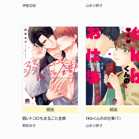
伊香亞紀
山本小鉄子
紙版
紙版
弱いトコロもまるごと全部
tkbくんのお仕事（１）
野萩あき
山本小鉄子