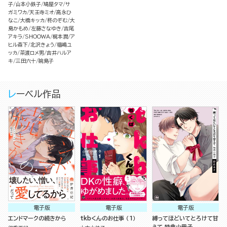
子
山本小鉄子
鳩屋タマ
サ
ガミワカ
天王寺ミオ
高永ひ
なこ
大橋キッカ
柊のぞむ
大
島かもめ
左藤さなゆき
吉尾
アキラ
SHOOWA
梶本潤
ア
ヒル森下
北沢きょう
福嶋ユ
ッカ
茶渡ロメ男
吉井ハルア
キ
三田六十
碗島子
レーベル作品
電子版
電子版
電子版
エンドマークの続きから
tkbくんのお仕事 （1）
縛ってほどいてとろけて甘
えて 特典小冊子