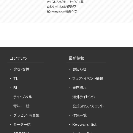
き
GUSH
樺山リョウ
山葵
山わい
じねん
伊香亞
紀
wagayo
穂高へき
コンテンツ
最新情報
少女・女性
お知らせ
TL
フェア・イベント情報
BL
書店様へ
ライトノベル
海外ライセンシー
青年・一般
公式SNSアカウント
グラビア・写真集
作家一覧
モーター誌
Keyword list