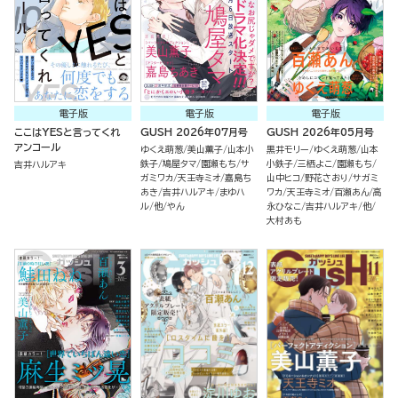
電子版
電子版
電子版
ここはYESと言ってくれ
GUSH 2026年07月号
GUSH 2026年05月号
アンコール
ゆくえ萌葱
美山薫子
山本小
黒井モリー
ゆくえ萌葱
山本
鉄子
鳩屋タマ
園瀬もち
サ
小鉄子
三栖よこ
園瀬もち
吉井ハルアキ
ガミワカ
天王寺ミオ
嘉島ち
山中ヒコ
野花さおり
サガミ
あき
吉井ハルアキ
まゆハ
ワカ
天王寺ミオ
百瀬あん
高
ル
他
やん
永ひなこ
吉井ハルアキ
他
大村あも