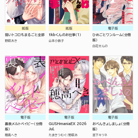
紙版
紙版
電子版
弱いトコロもまるごと全部
tkbくんのお仕事（１）
ひめごとワンルーム（分冊
版）
野萩あき
山本小鉄子
白花せんの
電子版
電子版
電子版
裏表メルトベイビー（分冊
GUSHmaniaEX 2026
おべんきょしましょ（分冊
版）
Jul.
版）
穂高へき
たまきつむぐ
野萩あ
宮下キツネ