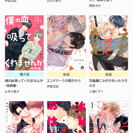
伊香亞紀
山本小鉄子
野萩あき
電子版
紙版
紙版
僕の血吸ってくれませんか
エンドマークの続きから
冷蔵庫にネギがあったカモ
-特典集-
カモ
伊香亞紀
山本小鉄子
三島ピタリ