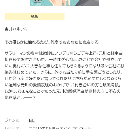
紙版
吉井ハルアキ
その優しさに触れるたび、何度でもあなたに恋をする
サラリーマンの奥村は微妙にノンデリなシゴデキ上司・元川と紆余曲
折を経てお付き合い中。 一時はゲイバレしたことで会社で孤立して
いた奥村だが 大きな仕事も任せてもらえるようになり段々会社に馴
染みはじめていた。 さらに、外でも当たり前に手を繋ごうとしたり、
目が合う度に好きだと言ってくれたり こちらが恥ずかしくなるくら
い過剰な元川の愛情表現のおかげで お付き合いの方も順風満帆。
しかし、ひょんなことで知った元川の離婚理由が奥村の心に不安の
影を落とし――？
ジャンル
BL