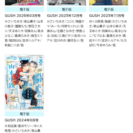
電子版
電子版
電子版
GUSH 2026年03月号
GUSH 2025年12月号
GUSH 2025年11月号
かさいちあき
美山薫子
山本
かさいちあき
ココミ
鳩屋タ
ゆくえ萌葱
風緒
かさいちあ
小鉄子
園瀬もち
野花さお
マ
みーち
丹野ちくわぶ
百
き
美山薫子
山本小鉄子
天
り
天王寺ミオ
百瀬あん
高永
瀬あん
左藤さなゆき
熊雪ふ
王寺ミオ
百瀬あん
高永ひな
ひなこ
嘉島ちあき
麻生ミツ
る
白松
三島ピタリ
吉井ハル
こ
ちづなる
嘉島ちあき
黒
晃
鮭田ねね
吉井ハルアキ
アキ
淀川ゆお
藤河るり
他
岩チハヤ
吉井ハルアキ
もち
秋鮭こぐま
他
ぱむ
今井ゆうみ
他
電子版
GUSH 2024年8月号
大和名瀬
黒井モリー
ゆくえ
萌葱
かさいちあき
美山薫