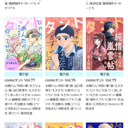
里
藤原嗚呼子
ゆーぐち
タ
ミ
真田往里
藤原嗚呼子
ゆ
カツアキ
ーぐち
電子版
電子版
電子版
comicタント Vol.77
comicタント Vol.76
comicタント Vol.75
水槻れん
沖田×華
あさひよ
水槻れん
沖田×華
狼
谷口菜
水槻れん
沖田×華
狼
もえき
ひ
狼
谷口菜津子
もえきち
津子
もえきち
川泉ポメ
ひ
ち
ひぐちにちほ
さくましお
さくましおり
えきあ
comic
ぐちにちほ
えきあ
comicタ
り
えきあ
comicタント編集
タント編集部
稲村カブネ
三
ント編集部
稲村カブネ
三浦
部
稲村カブネ
三浦マキ
天池
浦マキ
天池康夫
尚騎ユウ
マキ
天池康夫
尚騎ユウ
三
康夫
三河尻あび
meeco
冴
三河尻あび
meeco
冴時涼
河尻あび
冴時涼月
森マシミ
時涼月
月
森マシミ
真田往里