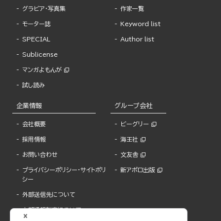
グラビア・写真集
作家一覧
モーター誌
Keyword list
SPECIAL
Author list
Sublicense
マンガよもんが
試し読み
企業情報
グループ会社
会社概要
ビーグリー
採用情報
海王社
お問い合わせ
文友舎
プライバシーポリシー・サイトポリ
新アポロ出版
シー
外部送信先について
内部通報制度について