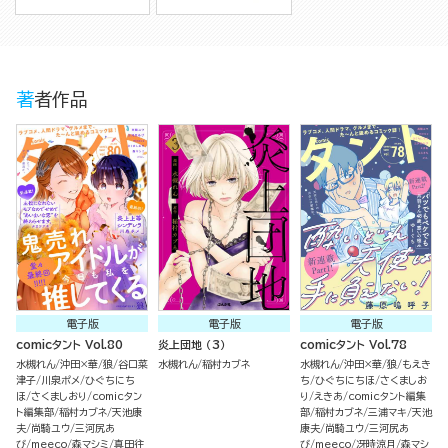
著者作品
電子版
電子版
電子版
comicタント Vol.80
炎上団地 （3）
comicタント Vol.78
水槻れん
沖田×華
狼
谷口菜
水槻れん
稲村カブネ
水槻れん
沖田×華
狼
もえき
津子
川泉ポメ
ひぐちにち
ち
ひぐちにちほ
さくましお
ほ
さくましおり
comicタン
り
えきあ
comicタント編集
ト編集部
稲村カブネ
天池康
部
稲村カブネ
三浦マキ
天池
夫
尚騎ユウ
三河尻あ
康夫
尚騎ユウ
三河尻あ
び
meeco
森マシミ
真田往
び
meeco
冴時涼月
森マシ