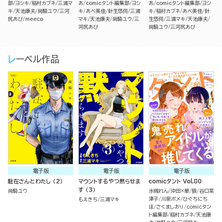
部
ヨシキ
稲村カブネ
三浦マ
あ
comicタント編集部
ヨシ
あ
comicタント編集部
ヨシ
キ
天池康夫
尚騎ユウ
三河
キ
あべ美佳
針生悠伺
三浦
キ
稲村カブネ
あべ美佳
針
尻あび
meeco
マキ
天池康夫
尚騎ユウ
三
生悠伺
三浦マキ
天池康夫
河尻あび
尚騎ユウ
三河尻あび
レーベル作品
電子版
電子版
電子版
駐在さんとわたし （2）
マウントするやつ黙らせま
comicタント Vol.80
す （3）
尚騎ユウ
水槻れん
沖田×華
狼
谷口菜
津子
川泉ポメ
ひぐちにち
もえきち
三浦マキ
ほ
さくましおり
comicタン
ト編集部
稲村カブネ
天池康