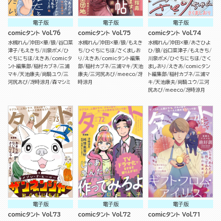
電子版
電子版
電子版
comicタント Vol.76
comicタント Vol.75
comicタント Vol.74
水槻れん
沖田×華
狼
谷口菜
水槻れん
沖田×華
狼
もえき
水槻れん
沖田×華
あさひよ
津子
もえきち
川泉ポメ
ひ
ち
ひぐちにちほ
さくましお
ひ
狼
谷口菜津子
もえきち
ぐちにちほ
えきあ
comicタ
り
えきあ
comicタント編集
川泉ポメ
ひぐちにちほ
さく
ント編集部
稲村カブネ
三浦
部
稲村カブネ
三浦マキ
天池
ましおり
えきあ
comicタン
マキ
天池康夫
尚騎ユウ
三
康夫
三河尻あび
meeco
冴
ト編集部
稲村カブネ
三浦マ
河尻あび
冴時涼月
森マシミ
時涼月
キ
天池康夫
尚騎ユウ
三河
尻あび
meeco
冴時涼月
電子版
電子版
電子版
comicタント Vol.73
comicタント Vol.72
comicタント Vol.71