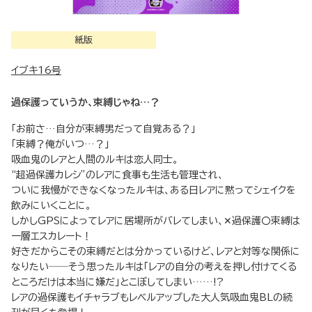
紙版
イブキ16号
過保護っていうか、束縛じゃね…？
「お前さ…自分が束縛男だって自覚ある？」
「束縛？俺がいつ…？」
吸血鬼のレアと人間のルキは恋人同士。
“超過保護カレシ”のレアに食事も生活も管理され、
ついに我慢ができなくなったルキは、ある日レアに黙ってシェイクを
飲みにいくことに。
しかしGPSによってレアに居場所がバレてしまい、✕過保護〇束縛は
一層エスカレート！
好きだからこその束縛だとは分かっているけど、レアと対等な関係に
なりたい──そう思ったルキは「レアの自分の考えを押し付けてくる
ところだけは本当に嫌だ」とこぼしてしまい……!?
レアの過保護もイチャラブもレベルアップした大人気吸血鬼BLの続