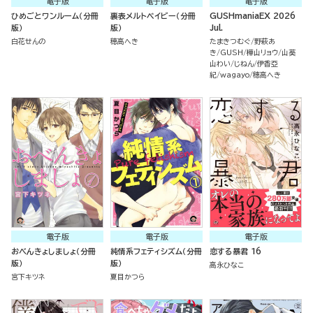
電子版
電子版
電子版
ひめごとワンルーム（分冊
裏表メルトベイビー（分冊
GUSHmaniaEX 2026
版）
版）
Jul.
白花せんの
穂高へき
たまきつむぐ
野萩あ
き
GUSH
樺山リョウ
山葵
山わい
じねん
伊香亞
紀
wagayo
穂高へき
電子版
電子版
電子版
おべんきょしましょ（分冊
純情系フェティシズム（分冊
恋する暴君 16
版）
版）
高永ひなこ
宮下キツネ
夏目かつら