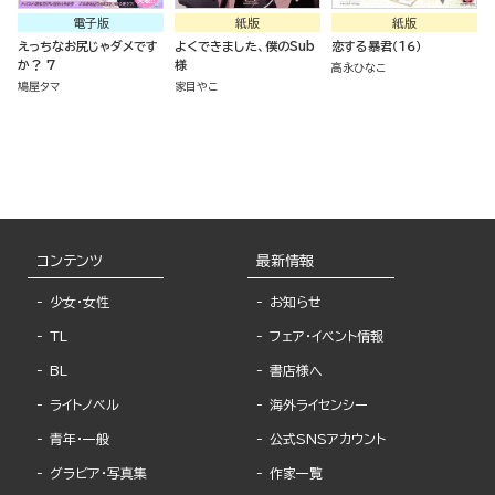
電子版
紙版
紙版
えっちなお尻じゃダメです
よくできました、僕のSub
恋する暴君（１６）
か？ 7
様
高永ひなこ
鳩屋タマ
家目やこ
コンテンツ
最新情報
少女・女性
お知らせ
TL
フェア・イベント情報
BL
書店様へ
ライトノベル
海外ライセンシー
青年・一般
公式SNSアカウント
グラビア・写真集
作家一覧