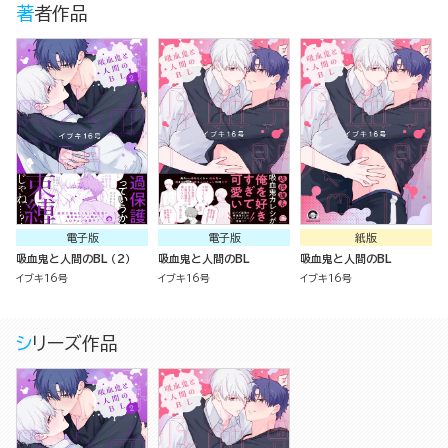
著者作品
電子版
電子版
紙版
吸血鬼と人間のBL （2）
吸血鬼と人間のBL
吸血鬼と人間のBL
イブキ16号
イブキ16号
イブキ16号
シリーズ作品