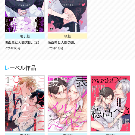
電子版
紙版
吸血鬼と人間のBL （2）
吸血鬼と人間のBL
イブキ16号
イブキ16号
レーベル作品