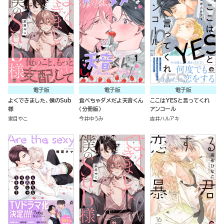
電子版
電子版
電子版
よくできました、僕のSub
食べちゃダメだよ天音くん
ここはYESと言ってくれ
様
（分冊版）
アンコール
家目やこ
今井ゆうみ
吉井ハルアキ