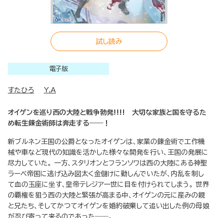
試し読み
電子版
すたひろ
Y.A
オイゲンを巡り西の大陸と戦争勃発!!!! 大切な家族と国を守るた
め転生錬金術師は奔走する――！
新ブルネン王国の公爵となったオイゲンは、家業の錬金術で工作機
械や車など現代の知識を活かした様々な開発を行い、王国の発展に
尽力していた。 一方、スタリオンとフランソワは西の大陸にある神聖
ラーベ帝国に逃げ込み図太く金儲けに勤しんでいたが、内乱を制し
て血の玉座に坐す、皇帝テレジア一世に目を付けられてしまう。 世界
の覇権を狙う西の大陸と緊張が高まる中、オイゲンの元に産みの親
と兄たち、そしてかつてオイゲンを婚約破棄して追い出した例の母娘
が忍び寄って来るのであった――。