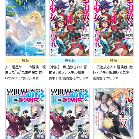
紙版
電子版
紙版
人工衛星サニーの冒険～転
【小説】二度追放された冒
二度追放された冒険者、激
生した"元"気象衛星がお天
険者、激レアスキル駆使し
レアスキル駆使して美少女
気令嬢になるまで～
て美少女軍団を育成中！
軍団を育成中！
いずみけい
ちどり
真安 一
青木千尋
南野雪花
ウラシマ
南野雪花
ウラシマ