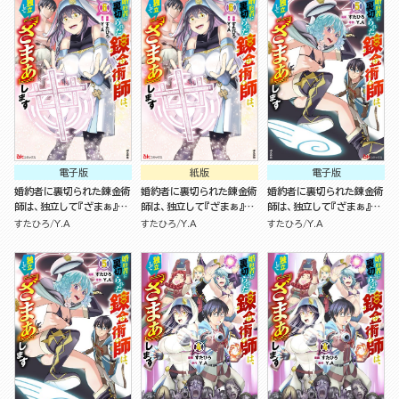
電子版
紙版
電子版
婚約者に裏切られた錬金術
婚約者に裏切られた錬金術
婚約者に裏切られた錬金術
師は、独立して『ざまぁ』し
師は、独立して『ざまぁ』し
師は、独立して『ざまぁ』し
ます コミック版 （6）
ます（６）
ます コミック版 （5）
すたひろ
Y.A
すたひろ
Y.A
すたひろ
Y.A