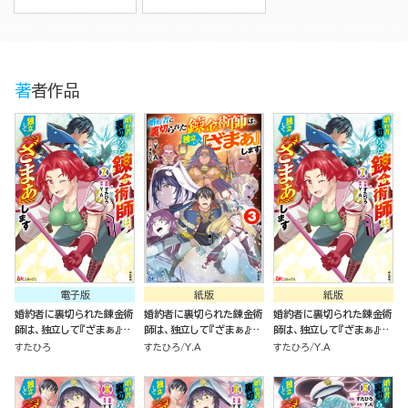
著者作品
電子版
紙版
紙版
婚約者に裏切られた錬金術
婚約者に裏切られた錬金術
婚約者に裏切られた錬金術
師は、独立して『ざまぁ』し
師は、独立して『ざまぁ』し
師は、独立して『ざまぁ』し
ます コミック版 （7）
ます（３）
ます（７）
すたひろ
すたひろ
Y.A
すたひろ
Y.A