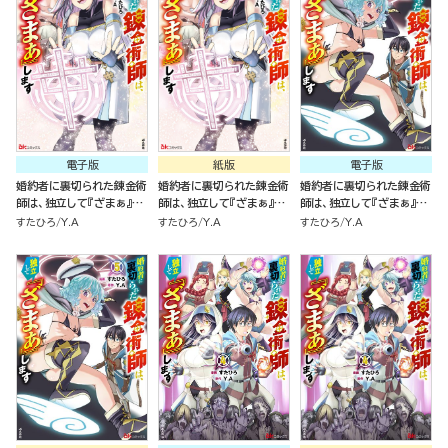
電子版
紙版
電子版
婚約者に裏切られた錬金術
婚約者に裏切られた錬金術
婚約者に裏切られた錬金術
師は、独立して『ざまぁ』し
師は、独立して『ざまぁ』し
師は、独立して『ざまぁ』し
ます コミック版 （6）
ます（６）
ます コミック版 （5）
すたひろ
Y.A
すたひろ
Y.A
すたひろ
Y.A