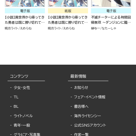
電子版
紙版
電子版
【小説】異世界から帰ってき
【小説】異世界から帰ってき
不滅チーターによる時間回
た勇者は既に擦り切れてい
た勇者は既に擦り切れてい
帰無双 ～ダンジョンに籠っ
る。
る。
て1万年。最弱だった俺が
暁月ライト
えめらね
暁月ライト
えめらね
榊与一
なたーしゃ
失った家族とついでに世界
も救います～
コンテンツ
最新情報
少女・女性
お知らせ
TL
フェア・イベント情報
BL
書店様へ
ライトノベル
海外ライセンシー
青年・一般
公式SNSアカウント
グラビア・写真集
作家一覧