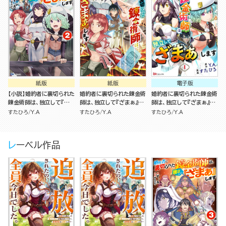
紙版
紙版
電子版
【小説】婚約者に裏切られた
婚約者に裏切られた錬金術
婚約者に裏切られた錬金術
錬金術師は、独立して『ざ
師は、独立して『ざまぁ』し
師は、独立して『ざまぁ』し
まぁ』します （2）
ます（2）
ます コミック版 （分冊版）
すたひろ
Y.A
すたひろ
Y.A
すたひろ
Y.A
レーベル作品