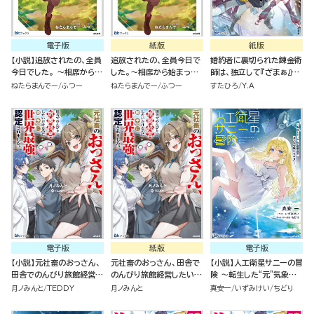
電子版
紙版
紙版
【小説】追放されたの、全員
追放されたの、全員今日で
婚約者に裏切られた錬金術
今日でした。 ～相席から始
した。～相席から始まった
師は、独立して『ざまぁ』し
まった仮パーティーが噛み
仮パーティーが噛み合いす
ます（３）
ねたらまんでー
ふつー
ねたらまんでー
ふつー
すたひろ
Y.A
合いすぎて、復帰要請はお
ぎて、復帰要請はお断りし
断りします～
ます～
電子版
紙版
電子版
【小説】元社畜のおっさん、
元社畜のおっさん、田舎で
【小説】人工衛星サニーの冒
田舎でのんびり旅館経営し
のんびり旅館経営したいだ
険 ～転生した“元”気象衛
たいだけなのに勝手に世界
けなのに勝手に世界最強認
星がお天気令嬢になるまで
月ノみんと
TEDDY
月ノみんと
真安一
いずみけい
ちどり
最強認定されました。
定されました。
～