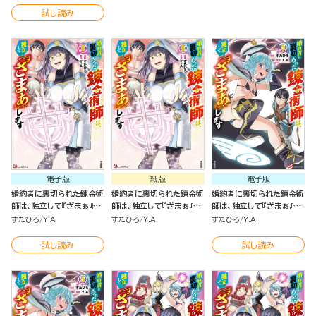
試し読み
電子版
紙版
電子版
婚約者に裏切られた錬金術
婚約者に裏切られた錬金術
婚約者に裏切られた錬金術
師は、独立して『ざまぁ』し
師は、独立して『ざまぁ』し
師は、独立して『ざまぁ』し
ます コミック版 （6）
ます（６）
ます コミック版 （5）
すたひろ
Y.A
すたひろ
Y.A
すたひろ
Y.A
試し読み
試し読み