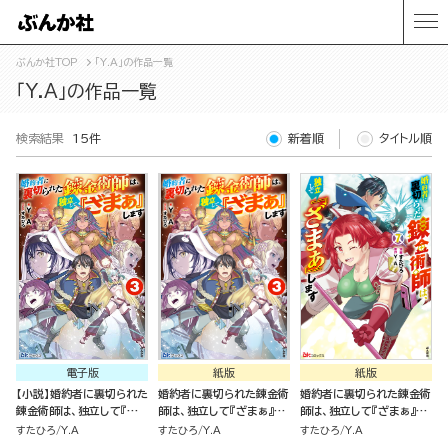
ぶんか社TOP
「Y.A」の作品一覧
「Y.A」の作品一覧
検索結果
15件
新着順
タイトル順
電子版
紙版
紙版
【小説】婚約者に裏切られた
婚約者に裏切られた錬金術
婚約者に裏切られた錬金術
錬金術師は、独立して『ざ
師は、独立して『ざまぁ』し
師は、独立して『ざまぁ』し
まぁ』します （3）
ます（３）
ます（７）
すたひろ
Y.A
すたひろ
Y.A
すたひろ
Y.A