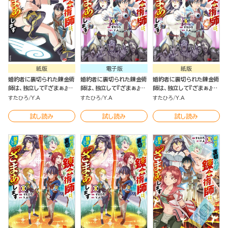
紙版
電子版
紙版
婚約者に裏切られた錬金術
婚約者に裏切られた錬金術
婚約者に裏切られた錬金術
師は、独立して『ざまぁ』し
師は、独立して『ざまぁ』し
師は、独立して『ざまぁ』し
ます ５
ます（4）
ます（4）
すたひろ
Y.A
すたひろ
Y.A
すたひろ
Y.A
試し読み
試し読み
試し読み